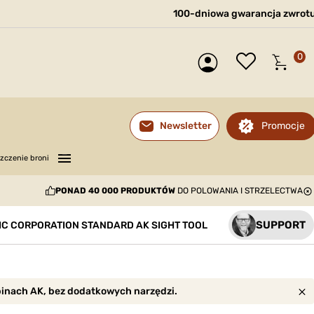
100-dniowa gwarancja zwrot
0
Promocje
Newsletter
—
—
—
zczenie broni
PONAD 40 000 PRODUKTÓW
DO POLOWANIA I STRZELECTWA
SUPPORT
C CORPORATION STANDARD AK SIGHT TOOL
binach AK, bez dodatkowych narzędzi.