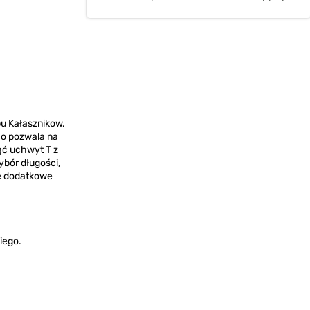
pu Kałasznikow.
co pozwala na
ąć uchwyt T z
ybór długości,
ne dodatkowe
iego.