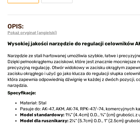
OPIS:
Pokaż oryginał (angielski)
Wysokiej jakości narzędzie do regulacji celowników A
Narzędzie ze stali hartowanej umożliwia szybkie, łatwe i precyzyj
Dzięki pełnookrągłemu zaciskowi, które jest znacznie mocniejsze 
precyzyjną regulację. Otwór widokowy w zacisku okrągłym zapewn
zacisku okrągłego i użyć go jako klucza do regulacji słupka celo
która zapewnia odpowiednią dźwignię w każdej z dwóch pozycji, 
narzędzia.
Specyfikacje:
Materiał: Stal
Pasuje do: AK-47, AKM, AK-74, RPK-47/-74, komercyjnych ka
Model standardowy:
1¾" (4.4cm) O.D., ¾" (cm) grubości, z
Model dla rusznikarzy:
2¼" (5.7cm) O.D., 1" (2.5cm) gruboś