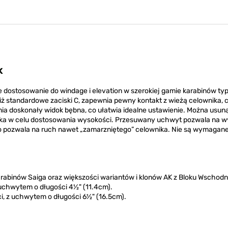
K
ne dostosowanie do windage i elevation w szerokiej gamie karabinów ty
niż standardowe zaciski C, zapewnia pewny kontakt z wieżą celownika, 
ia doskonały widok bębna, co ułatwia idealne ustawienie. Można usun
wnika w celu dostosowania wysokości. Przesuwany uchwyt pozwala na w
co pozwala na ruch nawet „zamarzniętego” celownika. Nie są wymaga
rabinów Saiga oraz większości wariantów i klonów AK z Bloku Wschodn
 uchwytem o długości 4½" (11.4cm).
ci, z uchwytem o długości 6½" (16.5cm).