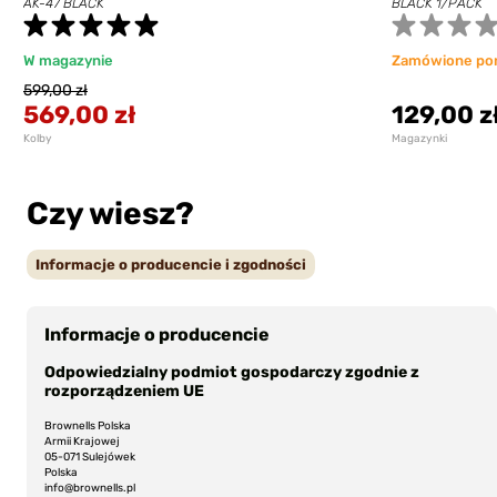
AK-47 BLACK
BLACK 1/PACK
W magazynie
Zamówione po
599,00 zł
569,00 zł
129,00 z
Kolby
Magazynki
Czy wiesz?
Informacje o producencie i zgodności
Informacje o producencie
Odpowiedzialny podmiot gospodarczy zgodnie z
rozporządzeniem UE
Brownells Polska
Armii Krajowej
05-071 Sulejówek
Polska
info@brownells.pl