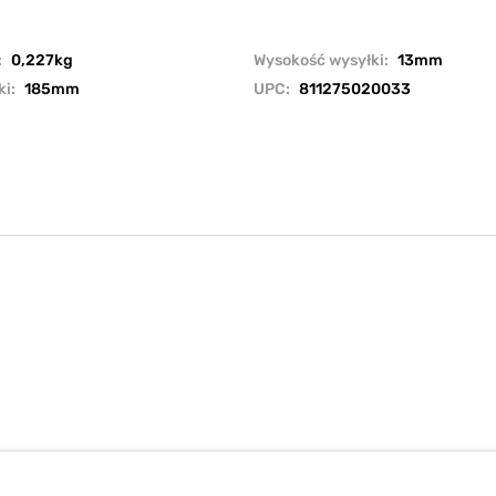
:
0,227kg
Wysokość wysyłki:
13mm
ki:
185mm
UPC:
811275020033