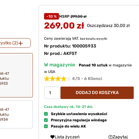
-10 %
MSRP
299,00 zł
269,00 zł
Oszczędzasz 30,00 zł
Ceny zawierają VAT,
bez kosztu
wysyłki
ystko (2)
Nr produktu:
100005933
Nr prod.: AKFST
W magazynie
Ponad 10 sztuk
w magazynie
w USA
AK-47
4/5 - 6 Klienci
duktu:
5933
DODAJ DO KOSZYKA
Czas dostawy ok.
14-21
dni.
AK-47
Szybkie ustawienia wysokości
duktu:
5934
Precyzyjna regulacja windage
Pasuje do wielu AK
Lista życzeń
Zapytaj