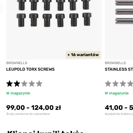
Previous
+ 16 wariantów
BROWNELLS
BROWNELLS
LEUPOLD TORX SCREWS
STAINLESS ST
W magazynie
W magazynie
99,00
-
124,00 zł
41,00
-
5
Śruby zamienne do celowników
Wybijaki do kołków 