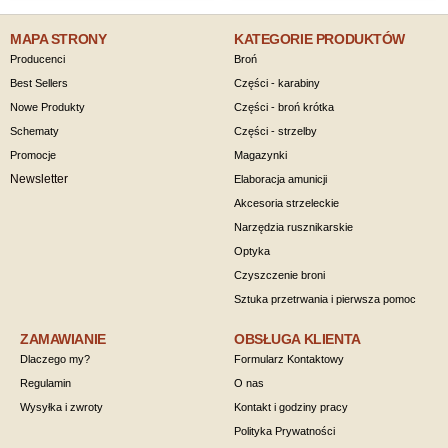
MAPA STRONY
KATEGORIE PRODUKTÓW
Producenci
Broń
Best Sellers
Części - karabiny
Nowe Produkty
Części - broń krótka
Schematy
Części - strzelby
Promocje
Magazynki
Newsletter
Elaboracja amunicji
Akcesoria strzeleckie
Narzędzia rusznikarskie
Optyka
Czyszczenie broni
Sztuka przetrwania i pierwsza pomoc
ZAMAWIANIE
OBSŁUGA KLIENTA
Dlaczego my?
Formularz Kontaktowy
Regulamin
O nas
Wysyłka i zwroty
Kontakt i godziny pracy
Polityka Prywatności