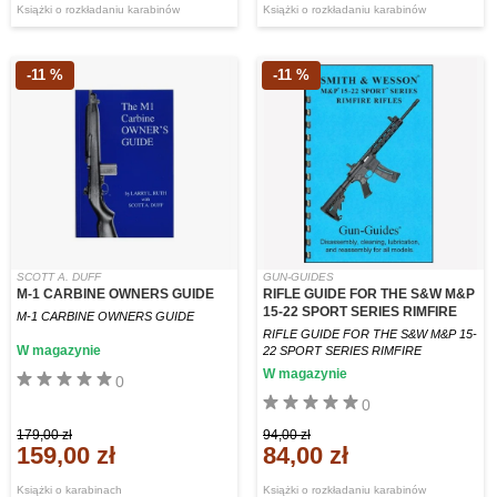
Książki o rozkładaniu karabinów
Książki o rozkładaniu karabinów
-11 %
-11 %
SCOTT A. DUFF
GUN-GUIDES
M-1 CARBINE OWNERS GUIDE
RIFLE GUIDE FOR THE S&W M&P
15-22 SPORT SERIES RIMFIRE
M-1 CARBINE OWNERS GUIDE
RIFLE GUIDE FOR THE S&W M&P 15-
W magazynie
22 SPORT SERIES RIMFIRE
W magazynie
0
0
179,00 zł
94,00 zł
159,00 zł
84,00 zł
Książki o karabinach
Książki o rozkładaniu karabinów