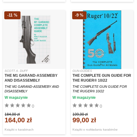
-11 %
-9 %
SCOTT A. DUFF
GUN-GUIDES
THE M1 GARAND-ASSEMEBY
THE COMPLETE GUN GUIDE FOR
AND DISASSEMBLY
THE RUGER® 10/22
THE M1 GARAND-ASSEMEBY AND
THE COMPLETE GUN GUIDE FOR
DISASSEMBLY
THE RUGER® 10/22
W magazynie
W magazynie
0
0
184,00 zł
109,00 zł
164,00 zł
99,00 zł
Książki o karabinach
Książki o rozkładaniu karabinów