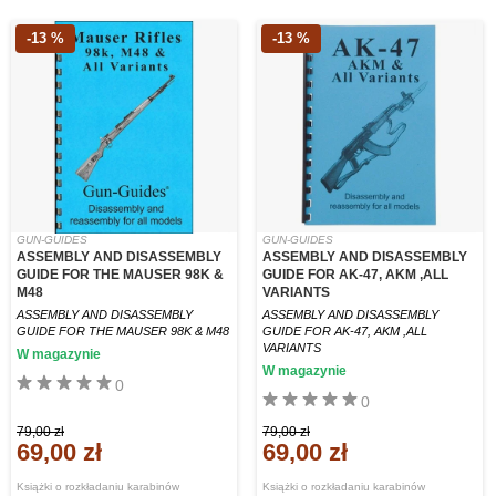
-13 %
-13 %
GUN-GUIDES
GUN-GUIDES
ASSEMBLY AND DISASSEMBLY
ASSEMBLY AND DISASSEMBLY
GUIDE FOR THE MAUSER 98K &
GUIDE FOR AK-47, AKM ,ALL
M48
VARIANTS
ASSEMBLY AND DISASSEMBLY
ASSEMBLY AND DISASSEMBLY
GUIDE FOR THE MAUSER 98K & M48
GUIDE FOR AK-47, AKM ,ALL
VARIANTS
W magazynie
W magazynie
0
0
79,00 zł
79,00 zł
69,00 zł
69,00 zł
Książki o rozkładaniu karabinów
Książki o rozkładaniu karabinów