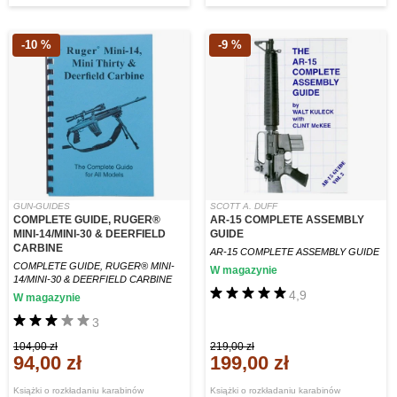
-10 %
-9 %
GUN-GUIDES
SCOTT A. DUFF
COMPLETE GUIDE, RUGER®
AR-15 COMPLETE ASSEMBLY
MINI-14/MINI-30 & DEERFIELD
GUIDE
CARBINE
AR-15 COMPLETE ASSEMBLY GUIDE
COMPLETE GUIDE, RUGER® MINI-
W magazynie
14/MINI-30 & DEERFIELD CARBINE
4,9
W magazynie
3
104,00 zł
219,00 zł
94,00 zł
199,00 zł
Książki o rozkładaniu karabinów
Książki o rozkładaniu karabinów