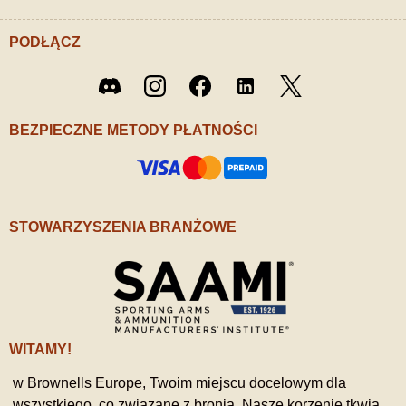
PODŁĄCZ
Twitter
Discord
Instagram
Facebook
LinkedIn
/ X
BEZPIECZNE METODY PŁATNOŚCI
STOWARZYSZENIA BRANŻOWE
WITAMY!
w Brownells Europe, Twoim miejscu docelowym dla
wszystkiego, co związane z bronią. Nasze korzenie tkwią