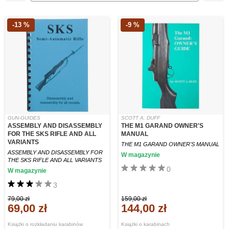
-13 %
-9 %
GUN-GUIDES
SCOTT A. DUFF
ASSEMBLY AND DISASSEMBLY
THE M1 GARAND OWNER'S
FOR THE SKS RIFLE AND ALL
MANUAL
VARIANTS
THE M1 GARAND OWNER'S MANUAL
ASSEMBLY AND DISASSEMBLY FOR
W magazynie
THE SKS RIFLE AND ALL VARIANTS
0
W magazynie
3
79,00 zł
159,00 zł
69,00 zł
144,00 zł
Książki o rozkładaniu karabinów
Książki o karabinach