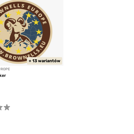
+ 13 wariantów
UROPE
ker