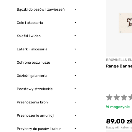
Bączki do pasów i zawieszeń
Cele i akcesoria
Książki i wideo
Latarki i akcesoria
BROWNELLS E
Ochrona oczu i uszu
Range Banne
Odzież i galanteria
Podstawy strzeleckie
Przenoszenia broni
W magazynie
Przenoszenie amunicji
89,00 z
Naszywki i kalkom
Przybory do pasów i kabur