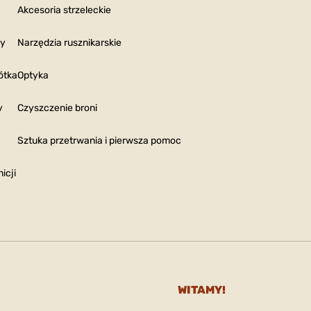
Akcesoria strzeleckie
ny
Narzędzia rusznikarskie
ótka
Optyka
y
Czyszczenie broni
Sztuka przetrwania i pierwsza pomoc
icji
WITAMY!