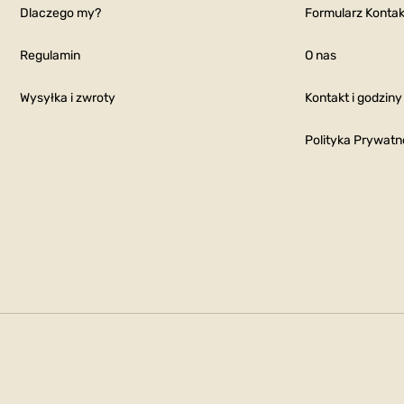
Dlaczego my?
Formularz Konta
Regulamin
O nas
Wysyłka i zwroty
Kontakt i godziny
Polityka Prywatn