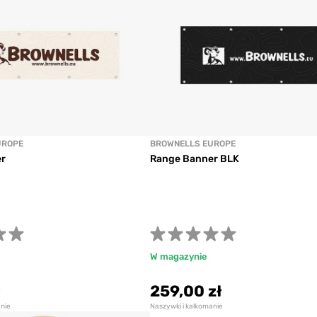
UROPE
BROWNELLS EUROPE
r
Range Banner BLK
W magazynie
ł
259,00 zł
anie
Naszywki i kalkomanie