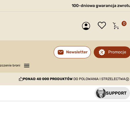
100-dniowa gwarancja zwrot
0
Promocje
Newsletter
—
—
—
zczenie broni
PONAD 40 000 PRODUKTÓW
DO POLOWANIA I STRZELECTWA
SUPPORT