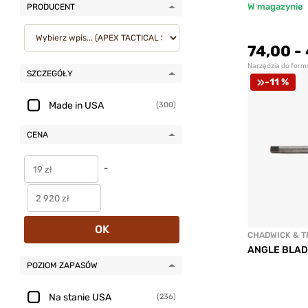
W magazynie
PRODUCENT
74,00
-
Narzędzia do form
SZCZEGÓŁY
-11 %
Made in USA
(300)
CENA
-
OK
CHADWICK & T
ANGLE BLAD
POZIOM ZAPASÓW
Na stanie USA
(236)