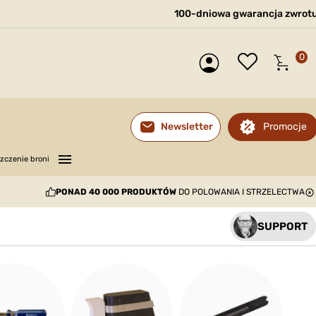
100-dniowa gwarancja zwrot
0
Promocje
Newsletter
—
—
—
zczenie broni
PONAD 40 000 PRODUKTÓW
DO POLOWANIA I STRZELECTWA
SUPPORT