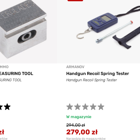
AMMO
ARMANOV
MEASURING TOOL
Handgun Recoil Spring Tester
SURING TOOL
Handgun Recoil Spring Tester
W magazynie
294,00 zł
zł
279,00 zł
letów
Narzędzia do magazynków