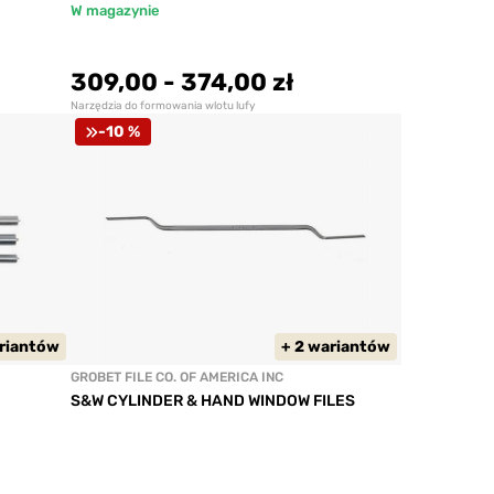
W magazynie
309,00
-
374,00 zł
Narzędzia do formowania wlotu lufy
-10 %
ariantów
+ 2 wariantów
GROBET FILE CO. OF AMERICA INC
S&W CYLINDER & HAND WINDOW FILES