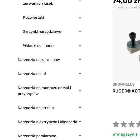
74,00 zł
zerwanych łusek
Narzędzia do celo
Rozwiertaki
Skrzynki narzędziowe
Wkładki do imadeł
Narzędzia do karabinów
Narzędzia do luf
BROWNELLS
Narzędzia do montażu optyki i
RUGER® ACT
przyrządów
Narzędzia do strzelb
Narzędzia elektryczne i akcesoria
W magazynie
Narzędzia pomiarowe