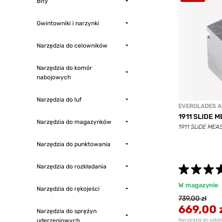
Bity
Gwintowniki i narzynki
Narzędzia do celowników
Narzędzia do komór
nabojowych
Narzędzia do luf
EVERGLADES 
1911 SLIDE 
Narzędzia do magazynków
1911 SLIDE MEA
Narzędzia do punktowania
Narzędzia do rozkładania
W magazynie
Narzędzia do rękojeści
739,00 zł
669,00 
Narzędzia do sprężyn
uderzeniowych
Narzędzia do szkie