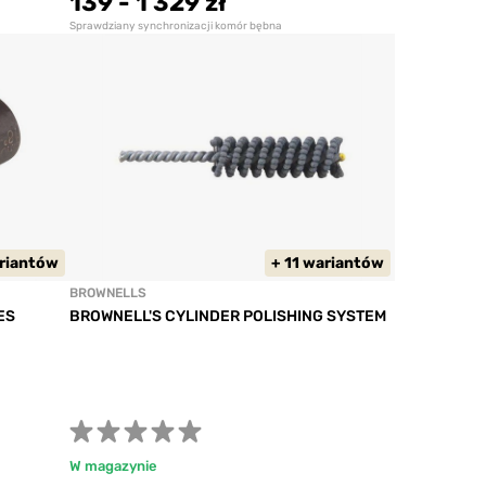
139
-
1 329 zł
Sprawdziany synchronizacji komór bębna
ariantów
+ 11 wariantów
BROWNELLS
ES
BROWNELL'S CYLINDER POLISHING SYSTEM
W magazynie