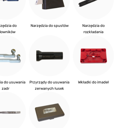
zędzia do
Narzędzia do spustów
Narzędzia do
lowników
rozkładania
ia do usuwania
Przyrządy do usuwania
Wkładki do imadeł
zadr
zerwanych łusek