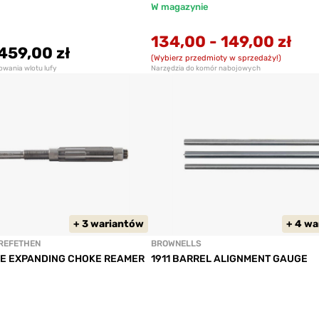
W magazynie
134,00
-
149,00 zł
459,00 zł
(Wybierz przedmioty w sprzedaży!)
owania wlotu lufy
Narzędzia do komór nabojowych
+ 3 wariantów
+ 4 w
REFETHEN
BROWNELLS
E EXPANDING CHOKE REAMER
1911 BARREL ALIGNMENT GAUGE