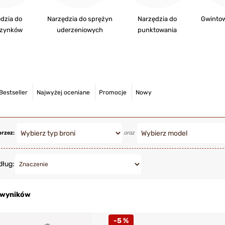
dzia do
Narzędzia do sprężyn
Narzędzia do
Gwintow
zynków
uderzeniowych
punktowania
Bestseller
Najwyżej oceniane
Promocje
Nowy
przez:
oraz
dług:
1 wyników
-5 %