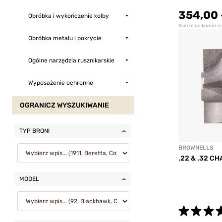
354,00
Obróbka i wykończenie kolby
Klucze do komór 
Obróbka metalu i pokrycie
Ogólne narzędzia rusznikarskie
Wyposażenie ochronne
OGRANICZ WYSZUKIWANIE
TYP BRONI
BROWNELLS
.22 & .32 C
MODEL