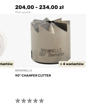
204,00
-
234,00 zł
Pilniki i gładziki
ariantów
+ 4 wariantów
BROWNELLS
90° CHAMFER CUTTER