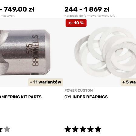
-
749,00 zł
244
-
1 869 zł
zamkowych
Narzędzia do formowania wlotu lufy
-10 %
+ 11 wariantów
+ 5 w
POWER CUSTOM
HAMFERING KIT PARTS
CYLINDER BEARINGS