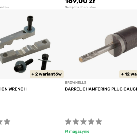
169,00 zł
wników
Narzędzia do spustów
+ 2 wariantów
+ 12 w
BROWNELLS
ION WRENCH
BARREL CHAMFERING PLUG GAUG
W magazynie