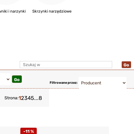
niki i narzynki
Skrzynki narzędziowe
Filtrowane przez:
1
2
3
4
5
...
8
Strona:
-11 %