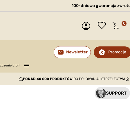
100-dniowa gwarancja zwrot
0
Promocje
Newsletter
—
—
—
zczenie broni
PONAD 40 000 PRODUKTÓW
DO POLOWANIA I STRZELECTWA
SUPPORT