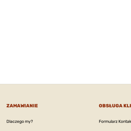
ZAMAWIANIE
OBSŁUGA KL
Dlaczego my?
Formularz Konta