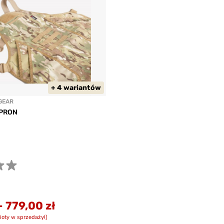
+ 4 wariantów
GEAR
PRON
-
779,00 zł
ioty w sprzedaży!)