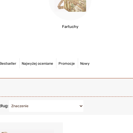
Fartuchy
Bestseller
Najwyżej oceniane
Promocje
Nowy
dług: