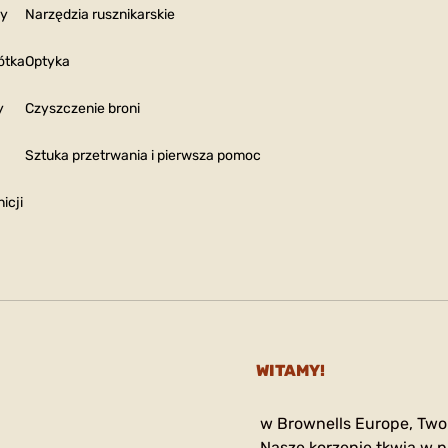
ny
Narzędzia rusznikarskie
ótka
Optyka
y
Czyszczenie broni
Sztuka przetrwania i pierwsza pomoc
icji
WITAMY!
w Brownells Europe, Two
Nasze korzenie tkwią w p