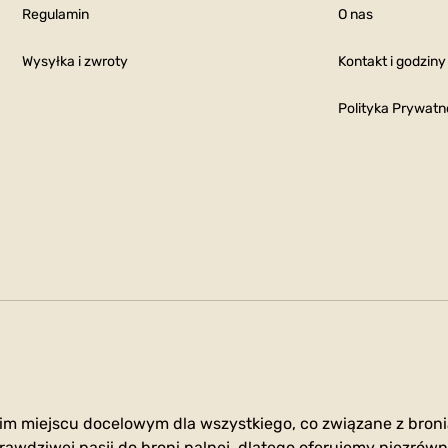
Regulamin
O nas
Wysyłka i zwroty
Kontakt i godziny
Polityka Prywatn
im miejscu docelowym dla wszystkiego, co związane z broni
rawdziwej pasji do broni palnej, dlatego oferujemy niezrów