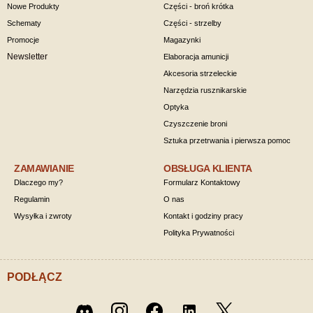
Nowe Produkty
Części - broń krótka
Schematy
Części - strzelby
Promocje
Magazynki
Newsletter
Elaboracja amunicji
Akcesoria strzeleckie
Narzędzia rusznikarskie
Optyka
Czyszczenie broni
Sztuka przetrwania i pierwsza pomoc
ZAMAWIANIE
OBSŁUGA KLIENTA
Dlaczego my?
Formularz Kontaktowy
Regulamin
O nas
Wysyłka i zwroty
Kontakt i godziny pracy
Polityka Prywatności
PODŁĄCZ
Twitter
Discord
Instagram
Facebook
LinkedIn