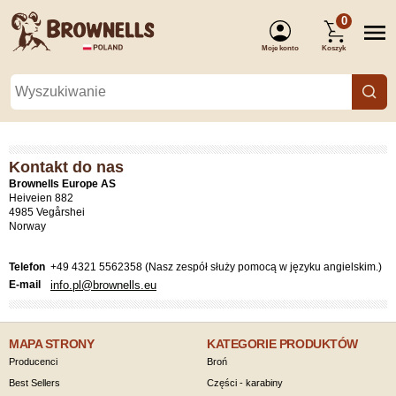
0
Moje konto
Koszyk
(Zaloguj się)
Kontakt do nas
Brownells Europe AS
Heiveien 882
4985 Vegårshei
Norway
Telefon
+49 4321 5562358 (Nasz zespół służy pomocą w języku angielskim.)
E-mail
info
.
pl
@
brownells
.
eu
MAPA STRONY
KATEGORIE PRODUKTÓW
Producenci
Broń
Best Sellers
Części - karabiny