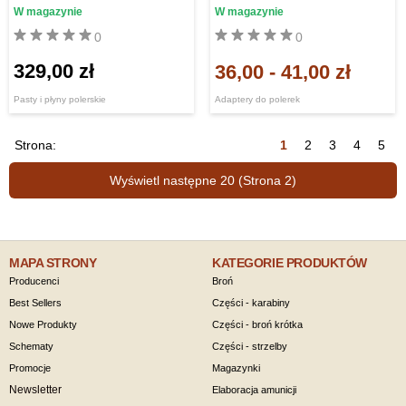
W magazynie
W magazynie
0
0
329,00 zł
36,00
-
41,00 zł
Pasty i płyny polerskie
Adaptery do polerek
Strona:
1
2
3
4
5
Wyświetl następne 20 (Strona 2)
MAPA STRONY
KATEGORIE PRODUKTÓW
Producenci
Broń
Best Sellers
Części - karabiny
Nowe Produkty
Części - broń krótka
Schematy
Części - strzelby
Promocje
Magazynki
Newsletter
Elaboracja amunicji