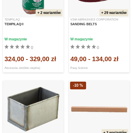
+ 2 wariantów
+ 29 wariantów
TEMPILAQ
VSM ABRASIVES CORPORATION
TEMPILAQ®
SANDING BELTS
W magazynie
W magazynie
0
0
324,00
-
329,00 zł
49,00
-
134,00 zł
Akcesoria obróbki cieplnej
Pasy ścierne
-10 %
+ 2 wariantów