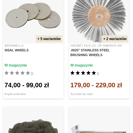
+ 5 wariantów
+ 2 wariantów
BROWNELLS
GROBET FILE CO. OF AMERICA INC
SISAL WHEELS
.0025" STAINLESS STEEL
BRUSHING WHEELS
W magazynie
W magazynie
0
5
74,00
-
99,00 zł
179,00
-
229,00 zł
Krążki polerskie
Szczotki do stali