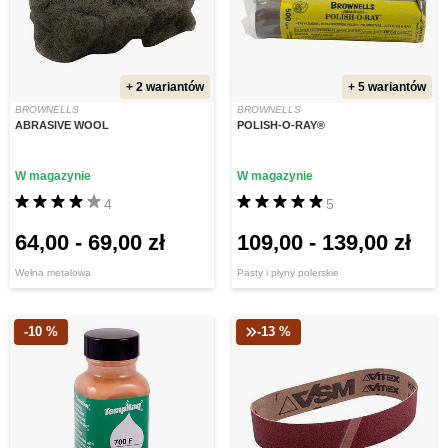
+ 2 wariantów
+ 5 wariantów
BROWNELLS
BROWNELLS
ABRASIVE WOOL
POLISH-O-RAY®
W magazynie
W magazynie
4
5
64,00
-
69,00 zł
109,00
-
139,00 zł
Wełna metalowa
Pasty i płyny polerskie
-10 %
-13 %