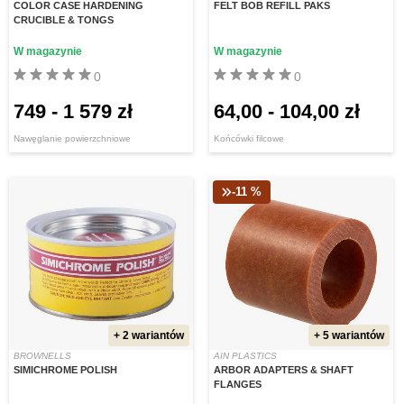
COLOR CASE HARDENING
FELT BOB REFILL PAKS
CRUCIBLE & TONGS
W magazynie
W magazynie
0
0
749
-
1 579 zł
64,00
-
104,00 zł
Nawęglanie powierzchniowe
Końcówki filcowe
-11 %
+ 2 wariantów
+ 5 wariantów
BROWNELLS
AIN PLASTICS
SIMICHROME POLISH
ARBOR ADAPTERS & SHAFT
FLANGES