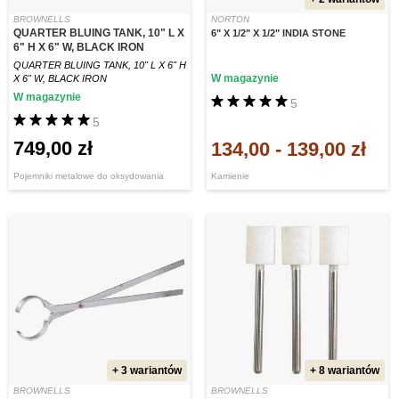
BROWNELLS
NORTON
QUARTER BLUING TANK, 10" L X
6" X 1/2" X 1/2" INDIA STONE
6" H X 6" W, BLACK IRON
QUARTER BLUING TANK, 10" L X 6" H
W magazynie
X 6" W, BLACK IRON
W magazynie
5
5
749,00 zł
134,00
-
139,00 zł
Pojemniki metalowe do oksydowania
Kamienie
+ 3 wariantów
+ 8 wariantów
BROWNELLS
BROWNELLS