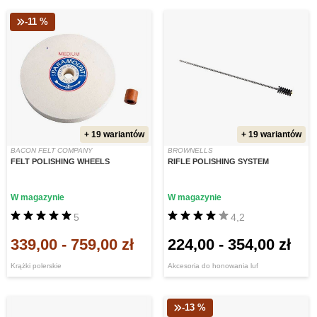
-11 %
+ 19 wariantów
+ 19 wariantów
BACON FELT COMPANY
BROWNELLS
FELT POLISHING WHEELS
RIFLE POLISHING SYSTEM
W magazynie
W magazynie
5
4,2
339,00
-
759,00 zł
224,00
-
354,00 zł
Krążki polerskie
Akcesoria do honowania luf
-13 %