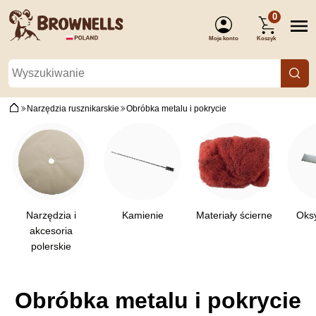
0
Moje konto
Koszyk
(Zaloguj się)
Narzędzia rusznikarskie
Obróbka metalu i pokrycie
Narzędzia i
Kamienie
Materiały ścierne
Oks
akcesoria
polerskie
Obróbka metalu i pokrycie