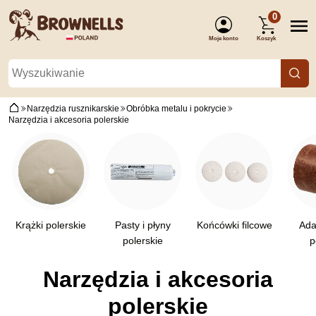
0
Moje konto
Koszyk
(Zaloguj się)
Narzędzia rusznikarskie
Obróbka metalu i pokrycie
Narzędzia i akcesoria polerskie
Krążki polerskie
Pasty i płyny
Końcówki filcowe
Ada
polerskie
p
Narzędzia i akcesoria
polerskie