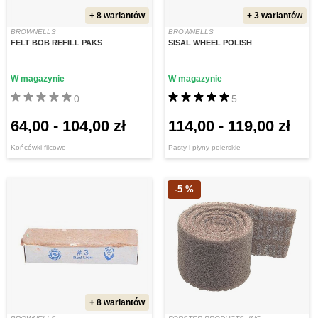
+ 8 wariantów
+ 3 wariantów
BROWNELLS
BROWNELLS
FELT BOB REFILL PAKS
SISAL WHEEL POLISH
W magazynie
W magazynie
0
5
64,00
-
104,00 zł
114,00
-
119,00 zł
Końcówki filcowe
Pasty i płyny polerskie
-5 %
+ 8 wariantów