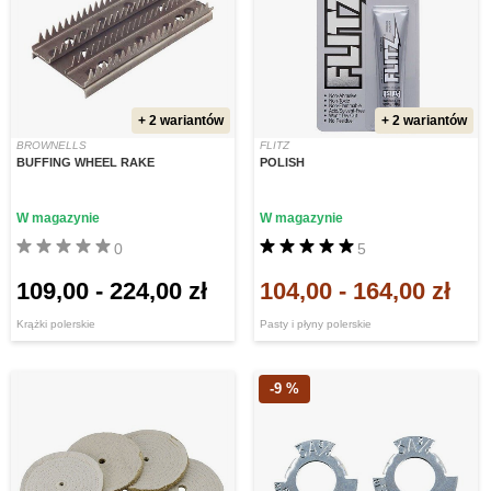
+ 2 wariantów
+ 2 wariantów
BROWNELLS
FLITZ
BUFFING WHEEL RAKE
POLISH
W magazynie
W magazynie
0
5
109,00
-
224,00 zł
104,00
-
164,00 zł
Krążki polerskie
Pasty i płyny polerskie
-9 %