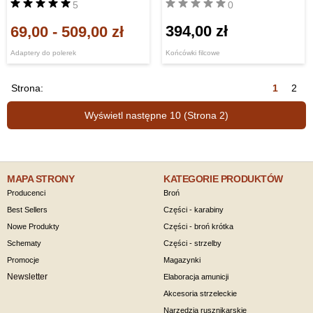
5
0
394,00 zł
69,00
-
509,00 zł
Adaptery do polerek
Końcówki filcowe
Strona:
1
2
Wyświetl następne 10 (Strona 2)
MAPA STRONY
KATEGORIE PRODUKTÓW
Producenci
Broń
Best Sellers
Części - karabiny
Nowe Produkty
Części - broń krótka
Schematy
Części - strzelby
Promocje
Magazynki
Newsletter
Elaboracja amunicji
Akcesoria strzeleckie
Narzędzia rusznikarskie