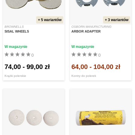
+ 5 wariantów
+ 3 wariantów
BROWNELLS
OSBORN MANUFACTURING
SISAL WHEELS
ARBOR ADAPTER
W magazynie
W magazynie
0
0
74,00
-
99,00 zł
64,00
-
104,00 zł
Krążki polerskie
Kontry do polerek