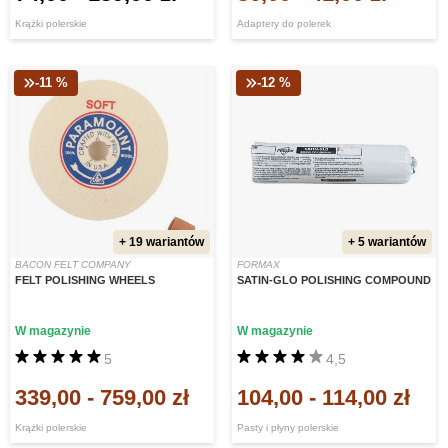
Krążki polerskie
Adaptery do polerek
-11 %
-12 %
+ 19 wariantów
+ 5 wariantów
BACON FELT COMPANY
FORMAX
FELT POLISHING WHEELS
SATIN-GLO POLISHING COMPOUND
W magazynie
W magazynie
5
4,5
339,00
-
759,00 zł
104,00
-
114,00 zł
Krążki polerskie
Pasty i płyny polerskie