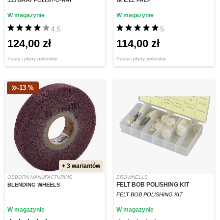
555 GRAY POLISH-O-RAY
WHEEL PREP
W magazynie
W magazynie
4,5
5
124,00 zł
114,00 zł
Pasty i płyny polerskie
Pasty i płyny polerskie
-13 %
+ 3 wariantów
OSBORN MANUFACTURING
BROWNELLS
FELT BOB POLISHING KIT
BLENDING WHEELS
FELT BOB POLISHING KIT
W magazynie
W magazynie