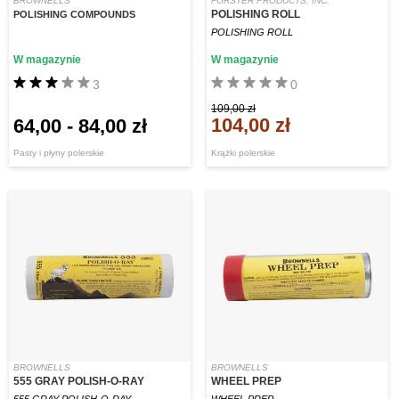
BROWNELLS
FORSTER PRODUCTS, INC.
POLISHING ROLL
POLISHING COMPOUNDS
POLISHING ROLL
W magazynie
W magazynie
3
0
109,00 zł
104,00 zł
64,00
-
84,00 zł
Pasty i płyny polerskie
Krążki polerskie
BROWNELLS
BROWNELLS
555 GRAY POLISH-O-RAY
WHEEL PREP