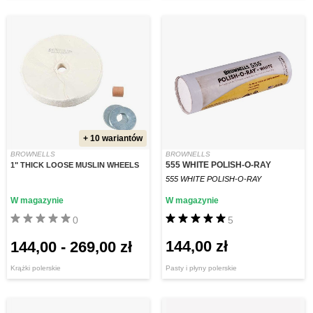
+ 10 wariantów
BROWNELLS
BROWNELLS
555 WHITE POLISH-O-RAY
1" THICK LOOSE MUSLIN WHEELS
555 WHITE POLISH-O-RAY
W magazynie
W magazynie
0
5
144,00 zł
144,00
-
269,00 zł
Krążki polerskie
Pasty i płyny polerskie