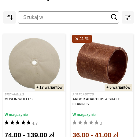
-11 %
+ 17 wariantów
+ 5 wariantów
BROWNELLS
AIN PLASTICS
MUSLIN WHEELS
ARBOR ADAPTERS & SHAFT
FLANGES
W magazynie
W magazynie
4,7
0
74,00
-
139,00 zł
36,00
-
41,00 zł