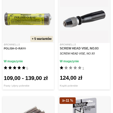
+ 5 wariantów
BROWNELLS
BROWNELLS
SCREW HEAD VISE, NO.93
POLISH-O-RAY®
SCREW HEAD VISE, NO.93
W magazynie
W magazynie
5
1
124,00 zł
109,00
-
139,00 zł
Pasty i płyny polerskie
Krążki polerskie
-11 %