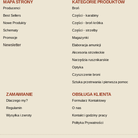
MAPA STRONY
KATEGORIE PRODUKTÓW
Producenci
Broń
Best Sellers
Części - karabiny
Nowe Produkty
Części - broń krótka
Schematy
Części - strzelby
Promocje
Magazynki
Newsletter
Elaboracja amunicji
Akcesoria strzeleckie
Narzędzia rusznikarskie
Optyka
Czyszczenie broni
Sztuka przetrwania i pierwsza pomoc
ZAMAWIANIE
OBSŁUGA KLIENTA
Dlaczego my?
Formularz Kontaktowy
Regulamin
O nas
Wysyłka i zwroty
Kontakt i godziny pracy
Polityka Prywatności