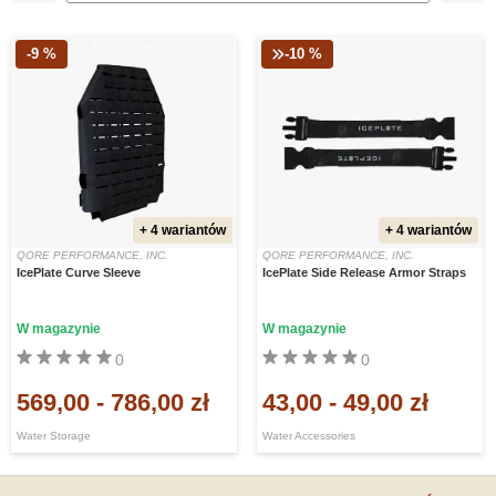
-9 %
-10 %
+ 4 wariantów
+ 4 wariantów
QORE PERFORMANCE, INC.
QORE PERFORMANCE, INC.
IcePlate Curve Sleeve
IcePlate Side Release Armor Straps
W magazynie
W magazynie
0
0
569,00
-
786,00 zł
43,00
-
49,00 zł
Water Storage
Water Accessories