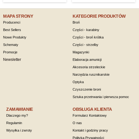
MAPA STRONY
KATEGORIE PRODUKTÓW
Producenci
Broń
Best Sellers
Części - karabiny
Nowe Produkty
Części - broń krótka
Schematy
Części - strzelby
Promocje
Magazynki
Newsletter
Elaboracja amunicji
Akcesoria strzeleckie
Narzędzia rusznikarskie
Optyka
Czyszczenie broni
Sztuka przetrwania i pierwsza pomoc
ZAMAWIANIE
OBSŁUGA KLIENTA
Dlaczego my?
Formularz Kontaktowy
Regulamin
O nas
Wysyłka i zwroty
Kontakt i godziny pracy
Polityka Prywatności