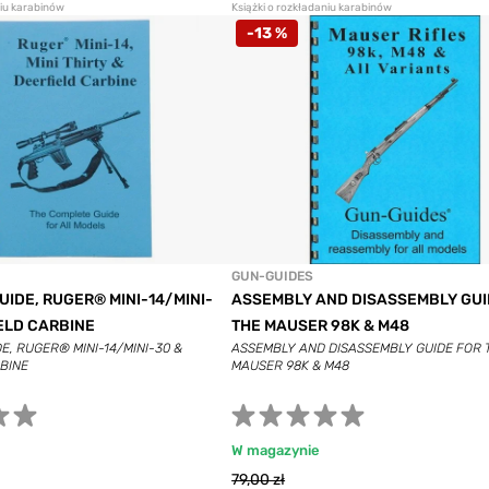
niu karabinów
Książki o rozkładaniu karabinów
-13 %
GUN-GUIDES
IDE, RUGER® MINI-14/MINI-
ASSEMBLY AND DISASSEMBLY GUI
ELD CARBINE
THE MAUSER 98K & M48
E, RUGER® MINI-14/MINI-30 &
ASSEMBLY AND DISASSEMBLY GUIDE FOR 
BINE
MAUSER 98K & M48
W magazynie
79,00 zł