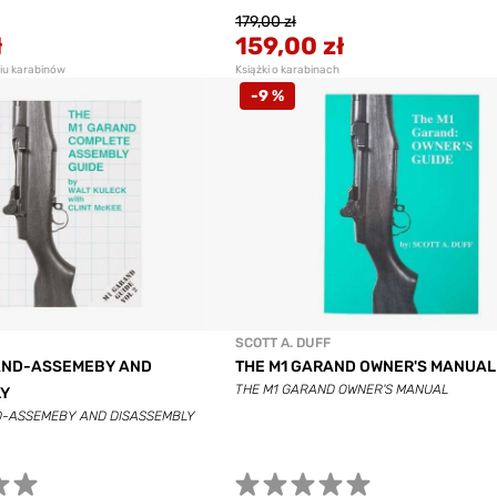
179,00 zł
ł
159,00 zł
niu karabinów
Książki o karabinach
-9 %
SCOTT A. DUFF
AND-ASSEMEBY AND
THE M1 GARAND OWNER'S MANUAL
THE M1 GARAND OWNER'S MANUAL
LY
D-ASSEMEBY AND DISASSEMBLY