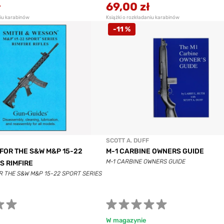
ł
69,00 zł
niu karabinów
Książki o rozkładaniu karabinów
-11 %
SCOTT A. DUFF
 FOR THE S&W M&P 15-22
M-1 CARBINE OWNERS GUIDE
M-1 CARBINE OWNERS GUIDE
S RIMFIRE
OR THE S&W M&P 15-22 SPORT SERIES
W magazynie