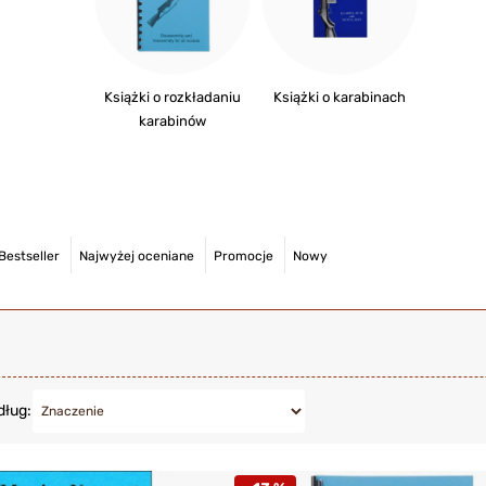
Książki o rozkładaniu
Książki o karabinach
karabinów
Bestseller
Najwyżej oceniane
Promocje
Nowy
dług: