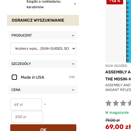
-13 %
Książki o rozkładaniu
karabinów
OGRANICZ WYSZUKIWANIE
PRODUCENT
SZCZEGÓŁY
GUN-GUIDES
ASSEMBLY A
Made in USA
(14)
THE MOSIN-
ASSEMBLY AND 
CENA
NAGANT RIFLES
-
W magazynie
79,00 zł
69,00 zł
OK