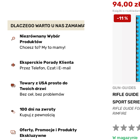
94,00 z
Książki o rozkłada
-11 %
DLACZEGO WARTO U NAS ZAMAWIAĆ?
Niezrównany Wybór
Produktów
Chcesz to? My to mamy!
Eksperckie Porady Klienta
Przez Telefon, Czat i E-mail
Towary z USA prosto do
GUN-GUIDES
Twoich drzwi
Bez ceł, bez problemów
RIFLE GUIDE
SPORT SERIE
RIFLE GUIDE F
100 dni na zwroty
RIMFIRE
Kupuj z pewnością
Oferty, Promocje i Produkty
Ekskluzywne
W magazynie