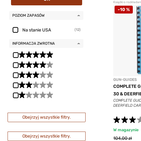
Książki o rozkłada
-10 %
POZIOM ZAPASÓW
Na stanie USA
(12)
INFORMACJA ZWROTNA
GUN-GUIDES
COMPLETE GU
30 & DEERFI
COMPLETE GUID
DEERFIELD CAR
Obejrzyj wszystkie filtry.
W magazynie
Obejrzyj wszystkie filtry.
104,00 zł