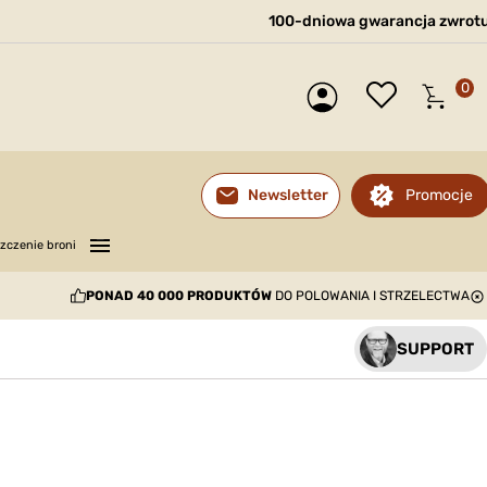
100-dniowa gwarancja zwrot
0
Promocje
Newsletter
—
—
—
zczenie broni
PONAD 40 000 PRODUKTÓW
DO POLOWANIA I STRZELECTWA
SUPPORT