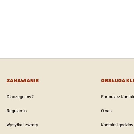
ZAMAWIANIE
OBSŁUGA KL
Dlaczego my?
Formularz Konta
Regulamin
O nas
Wysyłka i zwroty
Kontakt i godziny