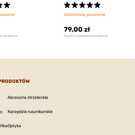
onownie
Zamówione ponownie
79,00 zł
niu karabinów
Książki o rozkładaniu karabinów
 PRODUKTÓW
Akcesoria strzeleckie
ny
Narzędzia rusznikarskie
ótka
Optyka