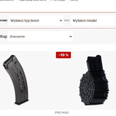
przez:
oraz
dług:
-10 %
PRO MAG