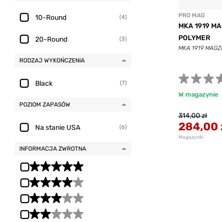
PRO MAG
10-Round
(4)
MKA 1919 MA
POLYMER
20-Round
(3)
MKA 1919 MAGZ
RODZAJ WYKOŃCZENIA
Black
(7)
W magazynie
POZIOM ZAPASÓW
314,00 zł
284,00 
Na stanie USA
(6)
Magazynki
INFORMACJA ZWROTNA