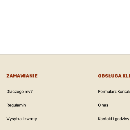
ZAMAWIANIE
OBSŁUGA KL
Dlaczego my?
Formularz Konta
Regulamin
O nas
Wysyłka i zwroty
Kontakt i godziny