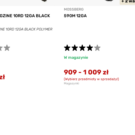
+ 2 w
MOSSBERG
GZINE 10RD 12GA BLACK
590M 12GA
INE 10RD 12GA BLACK POLYMER
W magazynie
909
-
1 009 zł
zł
(Wybierz przedmioty w sprzedaży!)
Magazynki