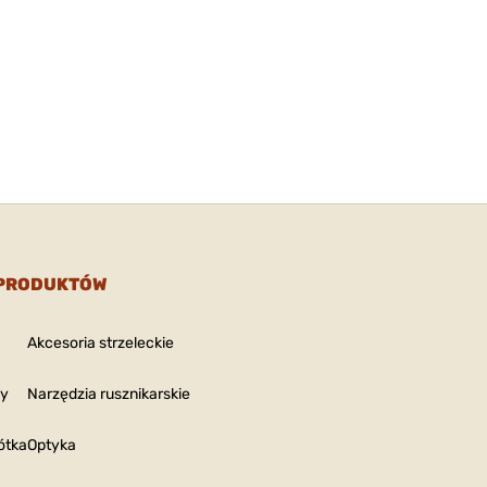
 PRODUKTÓW
Akcesoria strzeleckie
ny
Narzędzia rusznikarskie
ótka
Optyka