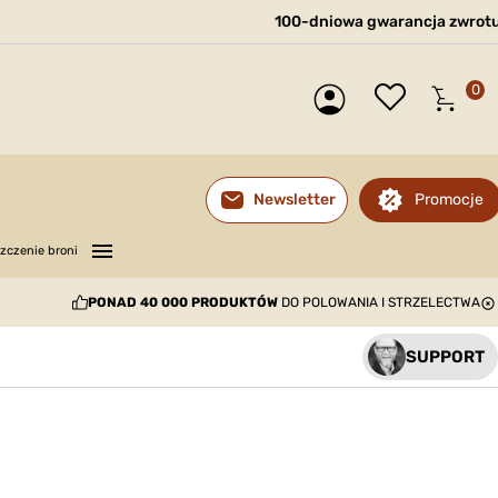
100-dniowa gwarancja zwrot
0
Promocje
Newsletter
—
—
—
zczenie broni
PONAD 40 000 PRODUKTÓW
DO POLOWANIA I STRZELECTWA
SUPPORT