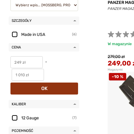
PANZER MAG
PANZER MAGAZI
SZCZEGÓŁY
Made in USA
(6)
W magazynie
CENA
279,00 zł
249,00 
-
Magazynki
-10 %
OK
KALIBER
12 Gauge
(7)
POJEMNOŚĆ