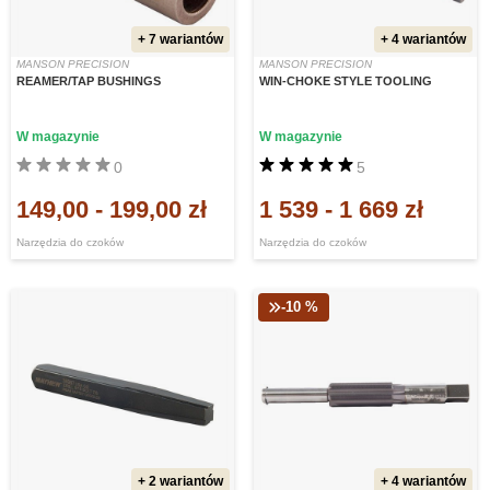
+ 7 wariantów
+ 4 wariantów
MANSON PRECISION
MANSON PRECISION
REAMER/TAP BUSHINGS
WIN-CHOKE STYLE TOOLING
W magazynie
W magazynie
0
5
149,00
-
199,00 zł
1 539
-
1 669 zł
Narzędzia do czoków
Narzędzia do czoków
-10 %
+ 2 wariantów
+ 4 wariantów