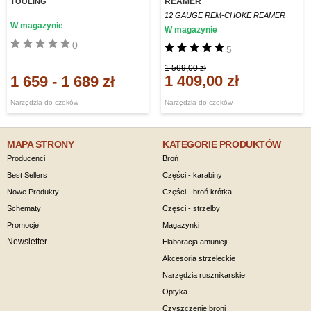
REAMER
TOOLING
12 GAUGE REM-CHOKE REAMER
W magazynie
W magazynie
0
5
1 569,00 zł
1 409,00 zł
1 659
-
1 689 zł
Narzędzia do czoków
Narzędzia do czoków
MAPA STRONY
KATEGORIE PRODUKTÓW
Producenci
Broń
Best Sellers
Części - karabiny
Nowe Produkty
Części - broń krótka
Schematy
Części - strzelby
Promocje
Magazynki
Newsletter
Elaboracja amunicji
Akcesoria strzeleckie
Narzędzia rusznikarskie
Optyka
Czyszczenie broni