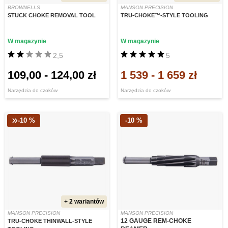
BROWNELLS
MANSON PRECISION
STUCK CHOKE REMOVAL TOOL
TRU-CHOKE™-STYLE TOOLING
W magazynie
W magazynie
2,5
5
109,00
-
124,00 zł
1 539
-
1 659 zł
Narzędzia do czoków
Narzędzia do czoków
-10 %
-10 %
+ 2 wariantów
MANSON PRECISION
MANSON PRECISION
12 GAUGE REM-CHOKE
TRU-CHOKE THINWALL-STYLE