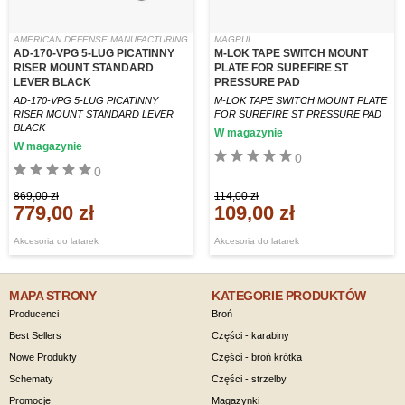
AMERICAN DEFENSE MANUFACTURING
MAGPUL
AD-170-VPG 5-LUG PICATINNY
M-LOK TAPE SWITCH MOUNT
RISER MOUNT STANDARD
PLATE FOR SUREFIRE ST
LEVER BLACK
PRESSURE PAD
AD-170-VPG 5-LUG PICATINNY
M-LOK TAPE SWITCH MOUNT PLATE
RISER MOUNT STANDARD LEVER
FOR SUREFIRE ST PRESSURE PAD
BLACK
W magazynie
W magazynie
0
0
869,00 zł
114,00 zł
779,00 zł
109,00 zł
Akcesoria do latarek
Akcesoria do latarek
MAPA STRONY
KATEGORIE PRODUKTÓW
Producenci
Broń
Best Sellers
Części - karabiny
Nowe Produkty
Części - broń krótka
Schematy
Części - strzelby
Promocje
Magazynki