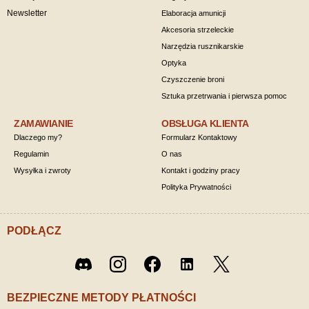
Newsletter
Elaboracja amunicji
Akcesoria strzeleckie
Narzędzia rusznikarskie
Optyka
Czyszczenie broni
Sztuka przetrwania i pierwsza pomoc
ZAMAWIANIE
OBSŁUGA KLIENTA
Dlaczego my?
Formularz Kontaktowy
Regulamin
O nas
Wysyłka i zwroty
Kontakt i godziny pracy
Polityka Prywatności
PODŁĄCZ
Twitter
Discord
Instagram
Facebook
LinkedIn
/ X
BEZPIECZNE METODY PŁATNOŚCI