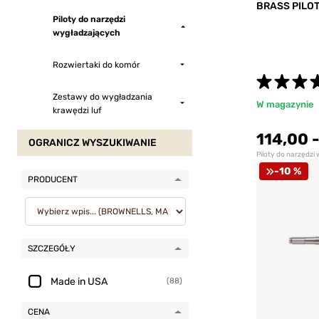
BRASS PILO
Piloty do narzędzi
wygładzających
Rozwiertaki do komór
Zestawy do wygładzania
W magazynie
krawędzi luf
114,00
OGRANICZ WYSZUKIWANIE
Piloty do narzędz
-10 %
PRODUCENT
SZCZEGÓŁY
Made in USA
(88)
CENA