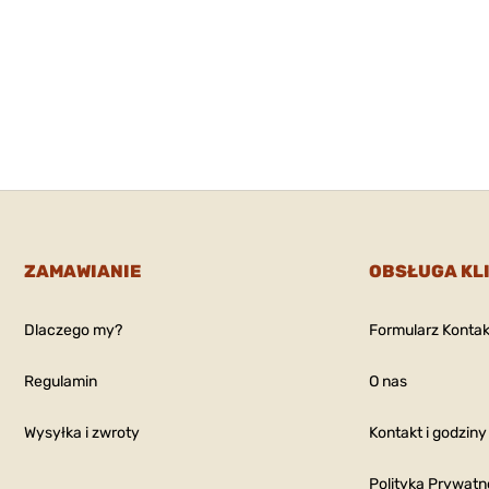
ZAMAWIANIE
OBSŁUGA KL
Dlaczego my?
Formularz Konta
Regulamin
O nas
Wysyłka i zwroty
Kontakt i godziny
Polityka Prywatn