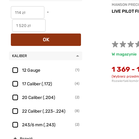
MANSON PRECI
LIVE PILOT 
-
OK
W magazynie
KALIBER
1 369
-
12 Gauge
(1)
(Wybierz przedm
Rozwiertaki komór
17 Caliber (.172)
(4)
20 Caliber (.204)
(2)
22 Caliber (.223-.224)
(8)
243/6 mm (.243)
(2)
Rozwiń