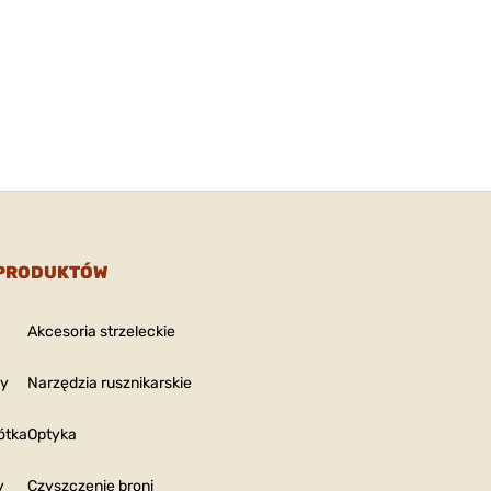
 PRODUKTÓW
Akcesoria strzeleckie
ny
Narzędzia rusznikarskie
ótka
Optyka
y
Czyszczenie broni