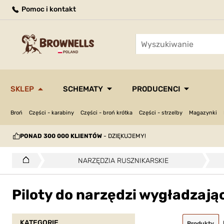
Pomoc i kontakt
SKLEP
SCHEMATY
PRODUCENCI
Broń
Części - karabiny
Części - broń krótka
Części - strzelby
Magazynki
PONAD 300 000 KLIENTÓW
- DZIĘKUJEMY!
NARZĘDZIA RUSZNIKARSKIE
Piloty do narzędzi wygładzają
KATEGORIE
Produkty