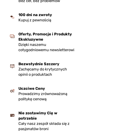
Bez ceł, bez problemów
100 dni na zwroty
Kupuj z pewnością
Oferty, Promocje i Produkty
Ekskluzywne
Dzięki naszemu
cotygodniowemu newsletterowi
Bezwstydnie Szczery
Zachęcamy do krytycznych
opinii o produktach
Uczciwe Ceny
Prowadzimy zrównoważoną
politykę cenową
Nie zostawimy Cię w
potrzebie
Cały nasz zespół składa się z
pasjonatów broni