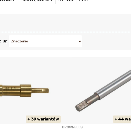
dług:
+ 39 wariantów
+ 44 wa
BROWNELLS