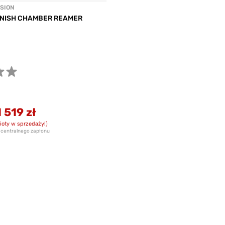
SION
FINISH CHAMBER REAMER
1 519 zł
ioty w sprzedaży!)
 centralnego zapłonu