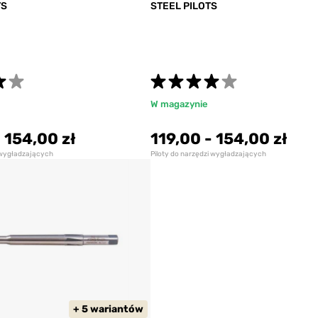
TS
STEEL PILOTS
W magazynie
-
154,00 zł
119,00
-
154,00 zł
i wygładzających
Piloty do narzędzi wygładzających
+ 5 wariantów