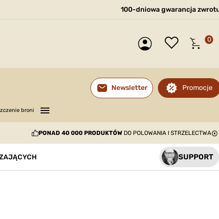
100-dniowa gwarancja zwrot
0
Promocje
Newsletter
—
—
—
zczenie broni
PONAD 40 000 PRODUKTÓW
DO POLOWANIA I STRZELECTWA
SUPPORT
DZAJĄCYCH