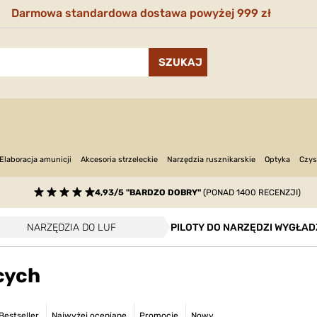
Darmowa standardowa dostawa powyżej 999 zł
Narzędzia rusznikarskie
Optyka
Elaboracja amunicji
Akcesoria strzeleckie
Czys
4,93/5 "BARDZO DOBRY"
(PONAD 1400 RECENZJI)
NARZĘDZIA DO LUF
PILOTY DO NARZĘDZI WYGŁA
cych
Bestseller
Najwyżej oceniane
Promocje
Nowy