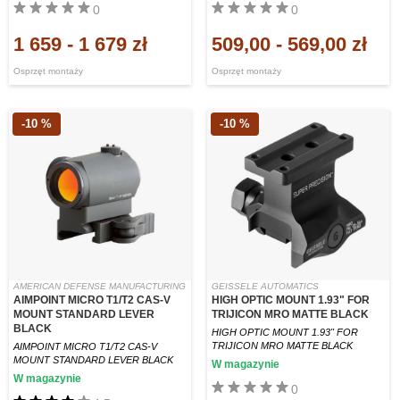
0
0
1 659
-
1 679 zł
509,00
-
569,00 zł
Osprzęt montaży
Osprzęt montaży
-10 %
-10 %
AMERICAN DEFENSE MANUFACTURING
GEISSELE AUTOMATICS
AIMPOINT MICRO T1/T2 CAS-V
HIGH OPTIC MOUNT 1.93" FOR
MOUNT STANDARD LEVER
TRIJICON MRO MATTE BLACK
BLACK
HIGH OPTIC MOUNT 1.93" FOR
TRIJICON MRO MATTE BLACK
AIMPOINT MICRO T1/T2 CAS-V
MOUNT STANDARD LEVER BLACK
W magazynie
W magazynie
0