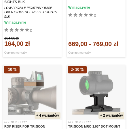
SIGHTS BLK
W magazynie
LOW PROFILE PICATINNY BASE
LIBERTY/JUSTICE REFLEX SIGHTS
0
BLK
W magazynie
0
184,00 zł
164,00 zł
669,00
-
769,00 zł
Osprzęt montaży
Osprzęt montaży
-10 %
-10 %
+ 4 wariantów
+ 2 wariantów
REPTILIA CORP
REPTILIA CORP
ROF RISER FOR TRIJICON
TRIJICON MRO 1.93" DOT MOUNT