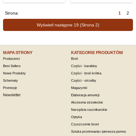
Strona:
1
2
Wyświetl następne 19 (Strona 2)
MAPA STRONY
KATEGORIE PRODUKTÓW
Producenci
Broń
Best Sellers
Części - karabiny
Nowe Produkty
Części - broń krótka
Schematy
Części - strzelby
Promocje
Magazynki
Newsletter
Elaboracja amunicji
Akcesoria strzeleckie
Narzędzia rusznikarskie
Optyka
Czyszczenie broni
Sztuka przetrwania i pierwsza pomoc