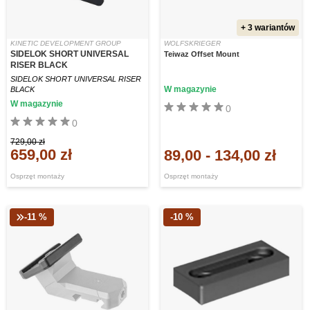
+ 3 wariantów
KINETIC DEVELOPMENT GROUP
WOLFSKRIEGER
SIDELOK SHORT UNIVERSAL
Teiwaz Offset Mount
RISER BLACK
SIDELOK SHORT UNIVERSAL RISER
W magazynie
BLACK
W magazynie
0
0
729,00 zł
659,00 zł
89,00
-
134,00 zł
Osprzęt montaży
Osprzęt montaży
-11 %
-10 %