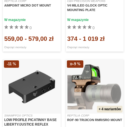
REPTILIA CORP
C&H PRECISION WEAPONS
AIMPOINT MICRO DOT MOUNT
V4 MIL/LEO GLOCK OPTIC
MOUNTING PLATE
W magazynie
W magazynie
0
0
559,00
-
579,00 zł
374
-
1 019 zł
Osprzęt montaży
Osprzęt montaży
-11 %
-9 %
+ 4 wariantów
SWAMPFOX OPTICS
REPTILIA CORP
LOW PROFILE PICATINNY BASE
ROF-90 TRIJICON RMR/SRO MOUNT
LIBERTY/JUSTICE REFLEX