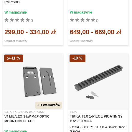
RMR/SRO
W magazynie
W magazynie
0
0
299,00
-
334,00 zł
649,00
-
669,00 zł
Osprzęt montaży
Osprzęt montaży
-11 %
-10 %
+ 3 wariantów
C&H PRECISION WEAPONS
EGW
TIKKA T1X 1-PIECE PICATINNY
V4 MIL/LEO S&W M&P OPTIC
BASE 0 MOA
MOUNTING PLATE
TIKKA T1X 1-PIECE PICATINNY BASE
W magazynie
0 MOA