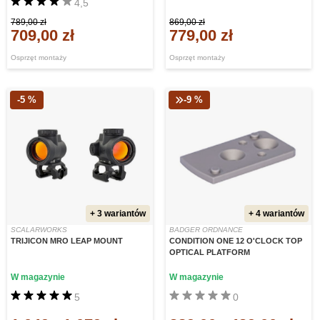
4,5
789,00 zł
869,00 zł
709,00 zł
779,00 zł
Osprzęt montaży
Osprzęt montaży
-5 %
-9 %
+ 3 wariantów
+ 4 wariantów
SCALARWORKS
BADGER ORDNANCE
TRIJICON MRO LEAP MOUNT
CONDITION ONE 12 O'CLOCK TOP
OPTICAL PLATFORM
W magazynie
W magazynie
5
0