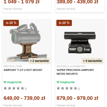
1 049
-
1 079 zł
389,00
-
439,00 zł
Osprzęt montaży
Osprzęt montaży
-10 %
-10 %
+ 2 wariantów
+ 4 wariantów
REPTILIA CORP
GEISSELE AUTOMATICS
AIMPOINT T-1/T-2 DOT MOUNT
SUPER PRECISION AIMPOINT
MICRO MOUNTS
W magazynie
W magazynie
0
0
649,00
-
739,00 zł
879,00
-
979,00 zł
Osprzęt montaży
Osprzęt montaży