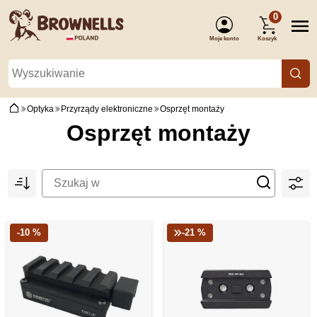
0
Moje konto
Koszyk
(Zaloguj się)
Optyka
Przyrządy elektroniczne
Osprzęt montaży
Osprzęt montaży
-10 %
-21 %