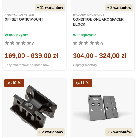
+ 11 wariantów
+ 2 wariantów
ARISAKA DEFENSE
BADGER ORDNANCE
OFFSET OPTIC MOUNT
CONDITION ONE ARC SPACER
BLOCK
W magazynie
W magazynie
0
0
169,00
-
639,00 zł
304,00
-
324,00 zł
Bazy montażowe do karabinów
Osprzęt montaży
-10 %
-11 %
+ 2 wariantów
+ 7 wariantów