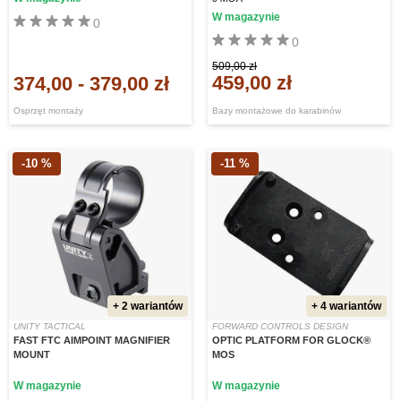
W magazynie
0
0
509,00 zł
459,00 zł
374,00
-
379,00 zł
Osprzęt montaży
Bazy montażowe do karabinów
-10 %
-11 %
+ 2 wariantów
+ 4 wariantów
UNITY TACTICAL
FORWARD CONTROLS DESIGN
FAST FTC AIMPOINT MAGNIFIER
OPTIC PLATFORM FOR GLOCK®
MOUNT
MOS
W magazynie
W magazynie