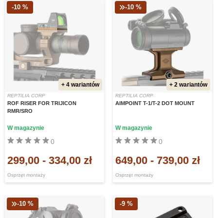
-10 %
-10 %
+ 4 wariantów
+ 2 wariantów
REPTILIA CORP
REPTILIA CORP
ROF RISER FOR TRIJICON
AIMPOINT T-1/T-2 DOT MOUNT
RMR/SRO
W magazynie
W magazynie
0
0
299,00
-
334,00 zł
649,00
-
739,00 zł
Osprzęt montaży
Osprzęt montaży
-10 %
-9 %