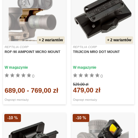
+ 2 wariantów
+ 2 wariantów
REPTILIA CORP
REPTILIA CORP
ROF-90 AIMPOINT MICRO MOUNT
TRIJICON MRO DOT MOUNT
W magazynie
W magazynie
0
0
529,00 zł
479,00 zł
689,00
-
769,00 zł
Osprzęt montaży
Osprzęt montaży
-10 %
-10 %