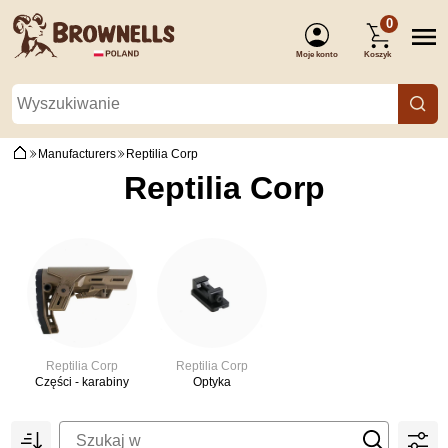
0
Moje konto
Koszyk
(Zaloguj się)
Manufacturers
Reptilia Corp
Reptilia Corp
Reptilia Corp
Reptilia Corp
Części - karabiny
Optyka