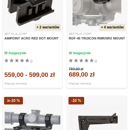
+ 2 wariantów
+ 4 wariantów
REPTILIA CORP
REPTILIA CORP
AIMPOINT ACRO RED DOT MOUNT
ROF-45 TRIJICON RMR/SRO MOUNT
W magazynie
W magazynie
0
0
769,00 zł
689,00 zł
559,00
-
599,00 zł
Osprzęt montaży
Osprzęt montaży
-10 %
-10 %