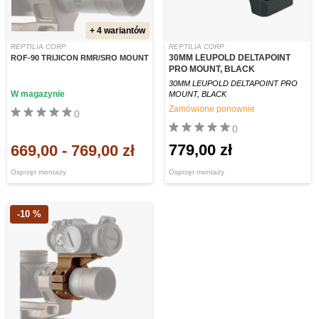
+ 4 wariantów
REPTILIA CORP
REPTILIA CORP
30MM LEUPOLD DELTAPOINT
ROF-90 TRIJICON RMR/SRO MOUNT
PRO MOUNT, BLACK
30MM LEUPOLD DELTAPOINT PRO
W magazynie
MOUNT, BLACK
Zamówione ponownie
0
0
779,00 zł
669,00
-
769,00 zł
Osprzęt montaży
Osprzęt montaży
-10 %