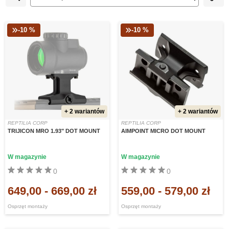
-10 %
-10 %
+ 2 wariantów
+ 2 wariantów
REPTILIA CORP
REPTILIA CORP
TRIJICON MRO 1.93" DOT MOUNT
AIMPOINT MICRO DOT MOUNT
W magazynie
W magazynie
0
0
649,00
-
669,00 zł
559,00
-
579,00 zł
Osprzęt montaży
Osprzęt montaży