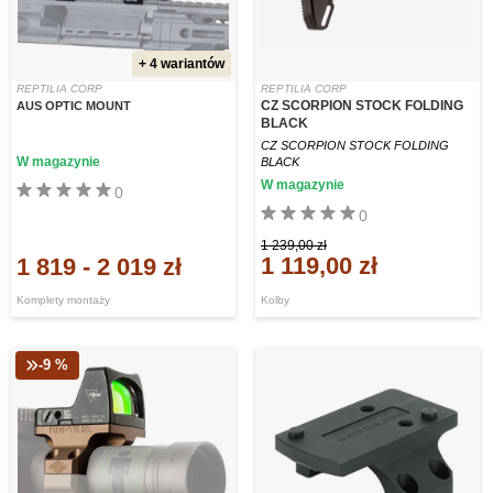
+ 4 wariantów
REPTILIA CORP
REPTILIA CORP
CZ SCORPION STOCK FOLDING
AUS OPTIC MOUNT
BLACK
CZ SCORPION STOCK FOLDING
W magazynie
BLACK
W magazynie
0
0
1 239,00 zł
1 119,00 zł
1 819
-
2 019 zł
Komplety montaży
Kolby
-9 %