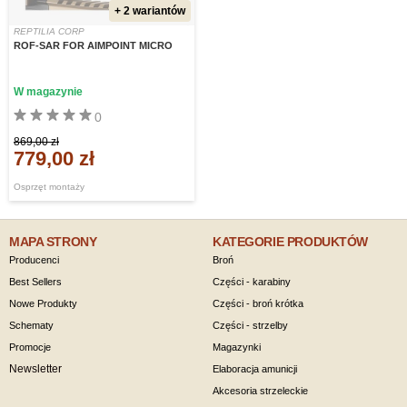
+ 2 wariantów
REPTILIA CORP
ROF-SAR FOR AIMPOINT MICRO
W magazynie
0
869,00 zł
779,00 zł
Osprzęt montaży
MAPA STRONY
KATEGORIE PRODUKTÓW
Producenci
Broń
Best Sellers
Części - karabiny
Nowe Produkty
Części - broń krótka
Schematy
Części - strzelby
Promocje
Magazynki
Newsletter
Elaboracja amunicji
Akcesoria strzeleckie