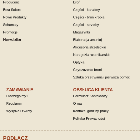
Producenci
Broń
Best Sellers
Części - karabiny
Nowe Produkty
Części - broń krótka
Schematy
Części - strzelby
Promocje
Magazynki
Newsletter
Elaboracja amunicji
Akcesoria strzeleckie
Narzędzia rusznikarskie
Optyka
Czyszczenie broni
Sztuka przetrwania i pierwsza pomoc
ZAMAWIANIE
OBSŁUGA KLIENTA
Dlaczego my?
Formularz Kontaktowy
Regulamin
O nas
Wysyłka i zwroty
Kontakt i godziny pracy
Polityka Prywatności
PODŁĄCZ