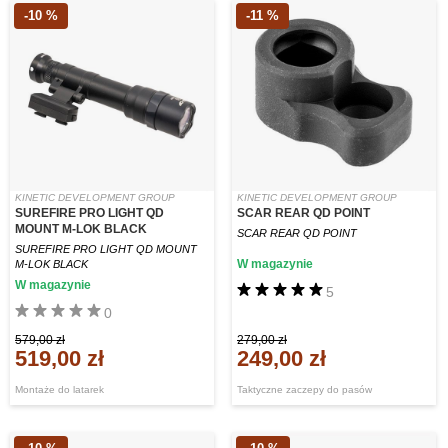
-10 %
-11 %
KINETIC DEVELOPMENT GROUP
KINETIC DEVELOPMENT GROUP
SUREFIRE PRO LIGHT QD
SCAR REAR QD POINT
MOUNT M-LOK BLACK
SCAR REAR QD POINT
SUREFIRE PRO LIGHT QD MOUNT
W magazynie
M-LOK BLACK
W magazynie
5
0
579,00 zł
279,00 zł
519,00 zł
249,00 zł
Montaże do latarek
Taktyczne zaczepy do pasów