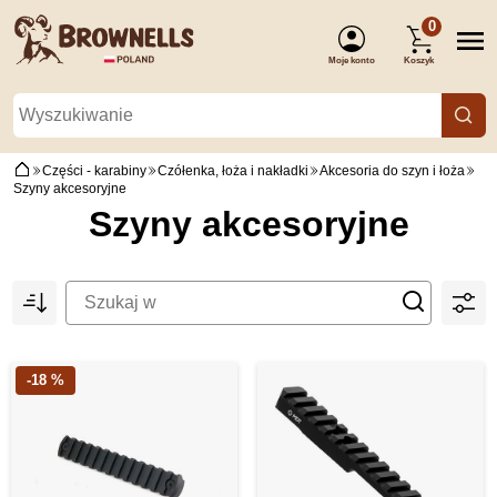
0
Moje konto
Koszyk
(Zaloguj się)
Części - karabiny
Czółenka, łoża i nakładki
Akcesoria do szyn i łoża
Szyny akcesoryjne
Szyny akcesoryjne
-18 %