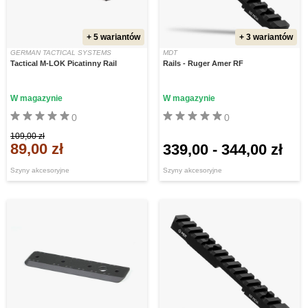
+ 5 wariantów
+ 3 wariantów
GERMAN TACTICAL SYSTEMS
MDT
Tactical M-LOK Picatinny Rail
Rails - Ruger Amer RF
W magazynie
W magazynie
0
0
109,00 zł
89,00 zł
339,00
-
344,00 zł
Szyny akcesoryjne
Szyny akcesoryjne