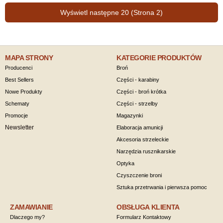
Wyświetl następne 20 (Strona 2)
MAPA STRONY
KATEGORIE PRODUKTÓW
Producenci
Broń
Best Sellers
Części - karabiny
Nowe Produkty
Części - broń krótka
Schematy
Części - strzelby
Promocje
Magazynki
Newsletter
Elaboracja amunicji
Akcesoria strzeleckie
Narzędzia rusznikarskie
Optyka
Czyszczenie broni
Sztuka przetrwania i pierwsza pomoc
ZAMAWIANIE
OBSŁUGA KLIENTA
Dlaczego my?
Formularz Kontaktowy