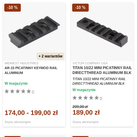
-10 %
-10 %
+ 2 wariantów
MIDWEST INDUSTRIES
VICTOR COMPANY USA
TITAN 10/22 MINI PICATINNY RAIL
AR-15 PICATINNY KEYMOD RAIL
DIRECTTHREAD ALUMINUM BLK
ALUMINUM
TITAN 10/22 MINI PICATINNY RAIL
W magazynie
DIRECTTHREAD ALUMINUM BLK
W magazynie
0
0
209,00 zł
189,00 zł
174,00
-
199,00 zł
Szyny akcesoryjne
Szyny akcesoryjne