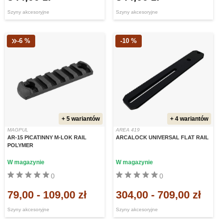
Szyny akcesoryjne
Szyny akcesoryjne
-6 %
-10 %
+ 5 wariantów
+ 4 wariantów
MAGPUL
AREA 419
AR-15 PICATINNY M-LOK RAIL
ARCALOCK UNIVERSAL FLAT RAIL
POLYMER
W magazynie
W magazynie
0
0
79,00
-
109,00 zł
304,00
-
709,00 zł
Szyny akcesoryjne
Szyny akcesoryjne