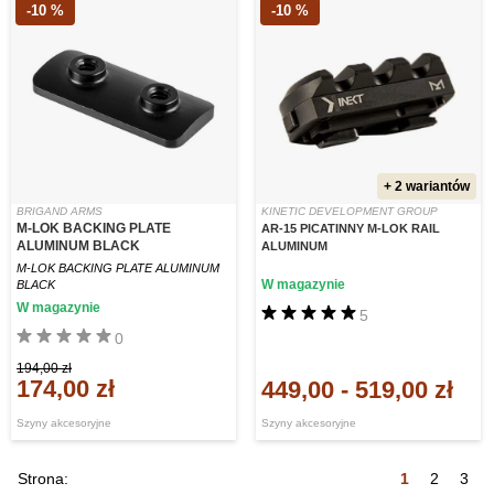
-10 %
-10 %
+ 2 wariantów
BRIGAND ARMS
KINETIC DEVELOPMENT GROUP
M-LOK BACKING PLATE
AR-15 PICATINNY M-LOK RAIL
ALUMINUM BLACK
ALUMINUM
M-LOK BACKING PLATE ALUMINUM
W magazynie
BLACK
W magazynie
5
0
194,00 zł
174,00 zł
449,00
-
519,00 zł
Szyny akcesoryjne
Szyny akcesoryjne
Strona:
1
2
3