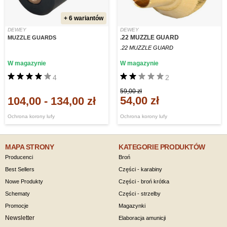
+ 6 wariantów
DEWEY
DEWEY
.22 MUZZLE GUARD
MUZZLE GUARDS
.22 MUZZLE GUARD
W magazynie
W magazynie
4
2
59,00 zł
54,00 zł
104,00
-
134,00 zł
Ochrona korony lufy
Ochrona korony lufy
MAPA STRONY
KATEGORIE PRODUKTÓW
Producenci
Broń
Best Sellers
Części - karabiny
Nowe Produkty
Części - broń krótka
Schematy
Części - strzelby
Promocje
Magazynki
Newsletter
Elaboracja amunicji