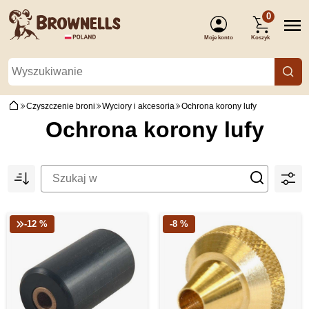
0
Moje konto
Koszyk
(Zaloguj się)
Czyszczenie broni
Wyciory i akcesoria
Ochrona korony lufy
Ochrona korony lufy
-12 %
-8 %