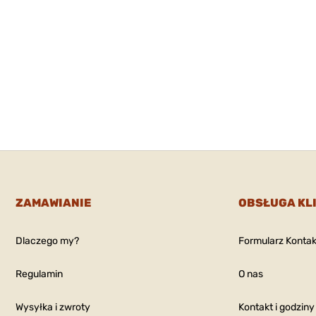
ZAMAWIANIE
OBSŁUGA KL
Dlaczego my?
Formularz Konta
Regulamin
O nas
Wysyłka i zwroty
Kontakt i godziny