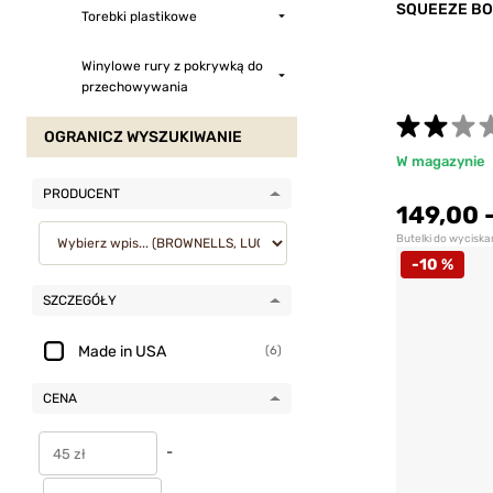
SQUEEZE BO
Torebki plastikowe
Winylowe rury z pokrywką do
przechowywania
OGRANICZ WYSZUKIWANIE
W magazynie
PRODUCENT
149,00
Butelki do wycisk
-10 %
SZCZEGÓŁY
Made in USA
(6)
CENA
-