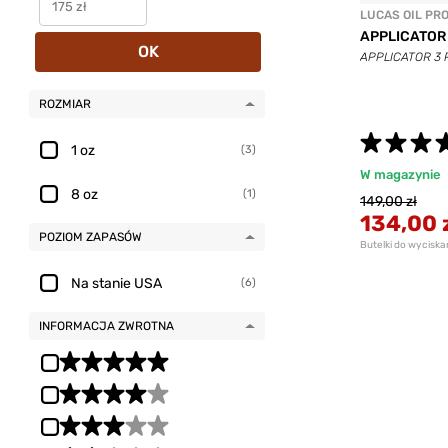
LUCAS OIL PR
APPLICATOR
OK
APPLICATOR 3 
ROZMIAR
1 oz
(3)
W magazynie
8 oz
(1)
149,00 zł
134,00 
POZIOM ZAPASÓW
Butelki do wycisk
Na stanie USA
(6)
INFORMACJA ZWROTNA