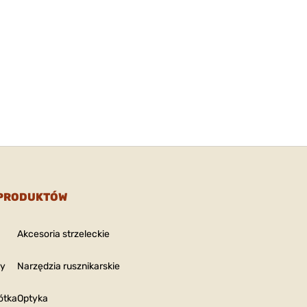
 PRODUKTÓW
Akcesoria strzeleckie
ny
Narzędzia rusznikarskie
ótka
Optyka