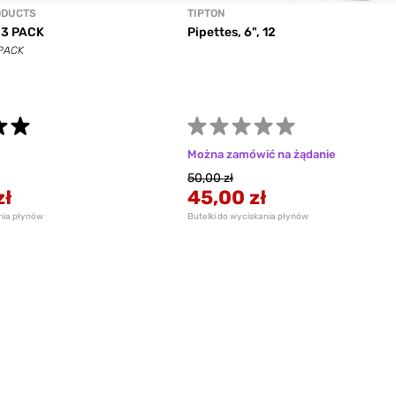
ODUCTS
TIPTON
 3 PACK
Pipettes, 6", 12
PACK
Można zamówić na żądanie
50,00 zł
zł
45,00 zł
ania płynów
Butelki do wyciskania płynów