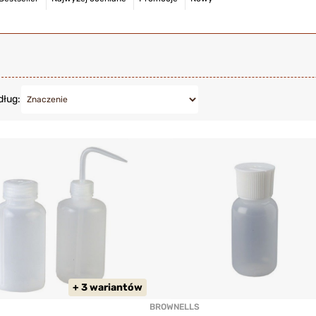
dług:
+ 3 wariantów
BROWNELLS