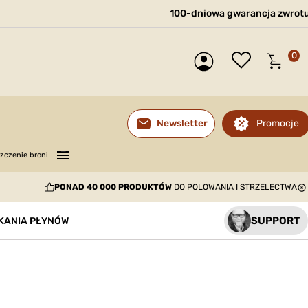
100-dniowa gwarancja zwrot
0
Promocje
Newsletter
—
—
—
zczenie broni
PONAD 40 000 PRODUKTÓW
DO POLOWANIA I STRZELECTWA
SUPPORT
SKANIA PŁYNÓW