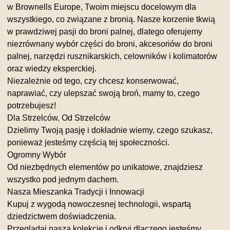
w Brownells Europe, Twoim miejscu docelowym dla
wszystkiego, co związane z bronią. Nasze korzenie tkwią
w prawdziwej pasji do broni palnej, dlatego oferujemy
niezrównany wybór części do broni, akcesoriów do broni
palnej, narzędzi rusznikarskich, celowników i kolimatorów
oraz wiedzy eksperckiej.
Niezależnie od tego, czy chcesz konserwować,
naprawiać, czy ulepszać swoją broń, mamy to, czego
potrzebujesz!
Dla Strzelców, Od Strzelców
Dzielimy Twoją pasję i dokładnie wiemy, czego szukasz,
ponieważ jesteśmy częścią tej społeczności.
Ogromny Wybór
Od niezbędnych elementów po unikatowe, znajdziesz
wszystko pod jednym dachem.
Nasza Mieszanka Tradycji i Innowacji
Kupuj z wygodą nowoczesnej technologii, wspartą
dziedzictwem doświadczenia.
Przeglądaj naszą kolekcję i odkryj
dlaczego jesteśmy