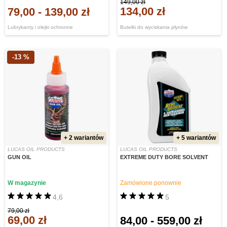
149,00 zł
134,00 zł
79,00
-
139,00 zł
Lubrykanty i olejki ochronne
Butelki do wyciskania płynów
-13 %
+ 2 wariantów
+ 5 wariantów
LUCAS OIL PRODUCTS
LUCAS OIL PRODUCTS
GUN OIL
EXTREME DUTY BORE SOLVENT
W magazynie
Zamówione ponownie
4,6
5
79,00 zł
69,00 zł
84,00
-
559,00 zł