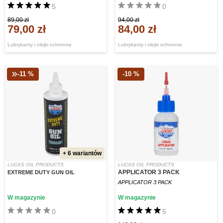
5
0
89,00 zł
94,00 zł
79,00 zł
84,00 zł
Lubrykanty i olejki ochronne
Lubrykanty i olejki ochronne
-11 %
-10 %
+ 6 wariantów
LUCAS OIL PRODUCTS
LUCAS OIL PRODUCTS
APPLICATOR 3 PACK
EXTREME DUTY GUN OIL
APPLICATOR 3 PACK
W magazynie
W magazynie
0
5