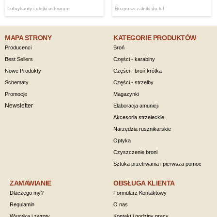
Lubrykanty i olejki ochronne
Rozpuszczalniki do luf
MAPA STRONY
KATEGORIE PRODUKTÓW
Producenci
Broń
Best Sellers
Części - karabiny
Nowe Produkty
Części - broń krótka
Schematy
Części - strzelby
Promocje
Magazynki
Newsletter
Elaboracja amunicji
Akcesoria strzeleckie
Narzędzia rusznikarskie
Optyka
Czyszczenie broni
Sztuka przetrwania i pierwsza pomoc
ZAMAWIANIE
OBSŁUGA KLIENTA
Dlaczego my?
Formularz Kontaktowy
Regulamin
O nas
Wysyłka i zwroty
Kontakt i godziny pracy