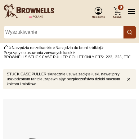
0
Moje konto
Koszyk
(Zaloguj się)
Narzędzia rusznikarskie
Narzędzia do broni krótkiej
Przyrządy do usuwania zerwanych łusek
BROWNELLS STUCK CASE PULLER COLLET ONLY FITS: .222, .223, ETC.
STUCK CASE PULLER skutecznie usuwa zacięte łuski, nawet przy
uszkodzonym rantcie, zapewniając bezpieczeństwo dzięki mocnym
kolcom i młotkowi.