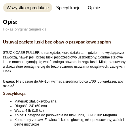
Wszystko o produkcie
Specyfikacje
Opinie
Opis:
Pokaż oryginał (angielski)
Usuwaj zacięte łuski bez obaw o przypadkowe zapłon
STUCK CASE PULLER to narzędzie, które działa tam, gdzie inne wyciągacze
zawodzą, nawet jeśli brzeg łuski jest częściowo uszkodzony. Solidne stalowe
kolce mocno trzymają się wokół całego obwodu brzegu łuski. Młot przesuwany
wykorzystuje prostą inercję do bezpiecznego usuwania uciążliwych, zaciętych
łusek.
Uwaga:
Nie pasuje do AR-15 i wymaga średnicy bolca .700 lub większej, aby
działać.
Specyfikacja:
Materiał: Stal, oksydowana
Długość: 24" (60 cm)
Waga: 4 lb (1,8 kg)
Kolce: Dostępne do pasowania na łuski .223, .30-'06 lub Magnum
Kompletny zestaw: Zawiera 1 kolce, głowicę, młot przesuwany, wałek i
pełne instrukcje