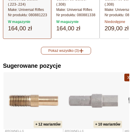
(.223-.224)
(.308)
(.308)
Make: Universal Rifles
Make: Universal Rifles
Make: Universal 
Nr produktu:
080881223
Nr produktu:
080881338
Nr produktu:
080
W magazynie
W magazynie
Niedostępne
164,00 zł
164,00 zł
209,00 zł
Pokaż wszystko (3)
Sugerowane pozycje
+ 12 wariantów
+ 10 wariantów
BROWNELLS
BROWNELLS
MGW