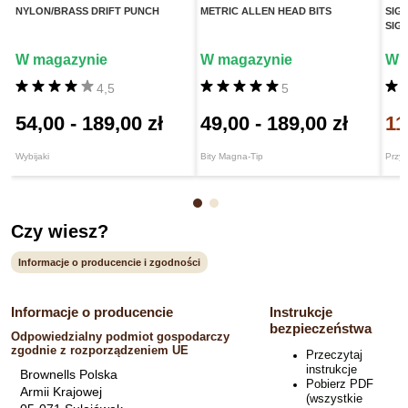
NYLON/BRASS DRIFT PUNCH
METRIC ALLEN HEAD BITS
SIG
SIG
W magazynie
W magazynie
W 
4,5
5
54,00
-
189,00 zł
49,00
-
189,00 zł
11
Wybijaki
Bity Magna-Tip
Przy
Czy wiesz?
Informacje o producencie i zgodności
Informacje o producencie
Instrukcje
bezpieczeństwa
Odpowiedzialny podmiot gospodarczy
zgodnie z rozporządzeniem UE
Przeczytaj
instrukcje
Brownells Polska
Pobierz PDF
Armii Krajowej
(wszystkie