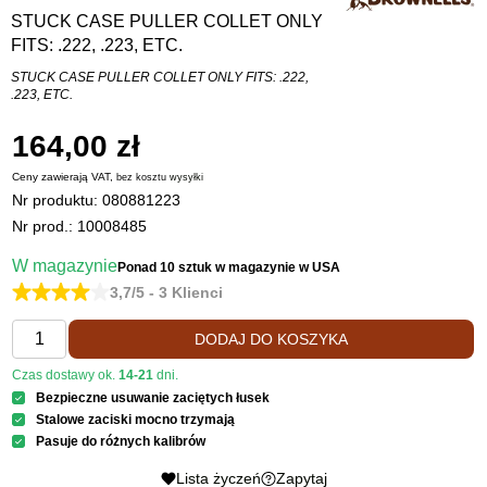
STUCK CASE PULLER COLLET ONLY
FITS: .222, .223, ETC.
STUCK CASE PULLER COLLET ONLY FITS: .222,
.223, ETC.
164,00 zł
Ceny zawierają VAT,
bez kosztu
wysyłki
Nr produktu:
080881223
Nr prod.: 10008485
W magazynie
Ponad 10 sztuk
w magazynie w USA
3,7/5 - 3 Klienci
DODAJ DO KOSZYKA
Czas dostawy ok.
14-21
dni.
Bezpieczne usuwanie zaciętych łusek
Stalowe zaciski mocno trzymają
Pasuje do różnych kalibrów
Lista życzeń
Zapytaj