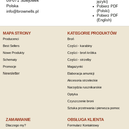
05-071 Sulejówek
języki)
Polska
Pobierz PDF
(Polski)
info@brownells.pl
Pobierz PDF
(English)
MAPA STRONY
KATEGORIE PRODUKTÓW
Producenci
Broń
Best Sellers
Części - karabiny
Nowe Produkty
Części - broń krótka
Schematy
Części - strzelby
Promocje
Magazynki
Newsletter
Elaboracja amunicji
Akcesoria strzeleckie
Narzędzia rusznikarskie
Optyka
Czyszczenie broni
Sztuka przetrwania i pierwsza pomoc
ZAMAWIANIE
OBSŁUGA KLIENTA
Dlaczego my?
Formularz Kontaktowy