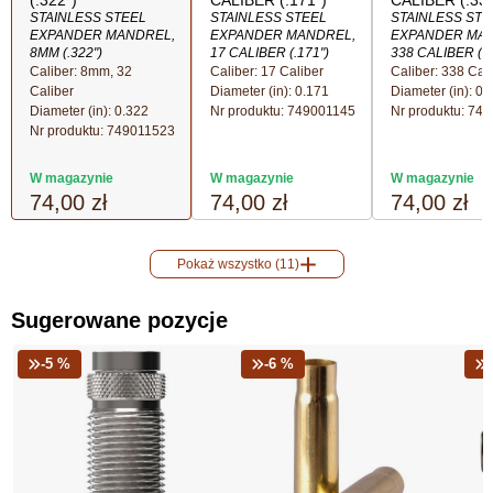
(.322")
CALIBER (.171")
CALIBER (.337
STAINLESS STEEL
STAINLESS STEEL
STAINLESS STE
EXPANDER MANDREL,
EXPANDER MANDREL,
EXPANDER MA
8MM (.322")
17 CALIBER (.171")
338 CALIBER (.3
Caliber: 8mm, 32
Caliber: 17 Caliber
Caliber: 338 Cal
Caliber
Diameter (in): 0.171
Diameter (in): 0.
Diameter (in): 0.322
Nr produktu:
749001145
Nr produktu:
749
Nr produktu:
749011523
W magazynie
W magazynie
W magazynie
74,00 zł
74,00 zł
74,00 zł
Pokaż wszystko (11)
Sugerowane pozycje
-5 %
-6 %