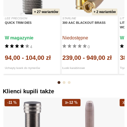
+ 27 wariantów
+ 2 wariantów
LEE PRECISION
STARLINE
LIT
QUICK TRIM DIES
300 AAC BLACKOUT BRASS
LIT
WOR
W magazynie
Niedostępne
W 
4
0
94,00
-
104,00 zł
239,00
-
949,00 zł
38
Uchwyty łusek do trymerów
Łuski karabinowe
Tryme
Klienci kupili także
-11 %
-12 %