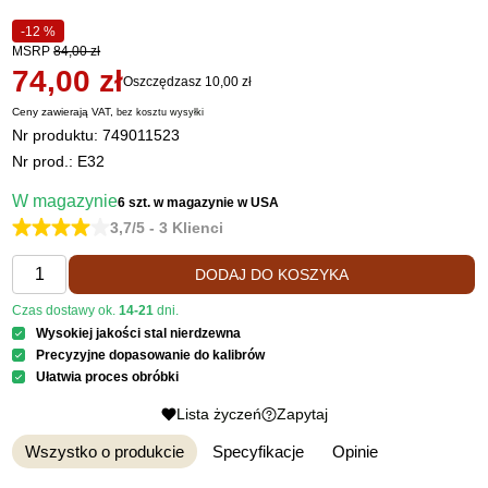
-12 %
MSRP
84,00 zł
74,00 zł
Oszczędzasz 10,00 zł
Ceny zawierają VAT,
bez kosztu
wysyłki
Nr produktu:
749011523
Nr prod.: E32
W magazynie
6 szt.
w magazynie w USA
3,7/5 - 3 Klienci
DODAJ DO KOSZYKA
Czas dostawy ok.
14-21
dni.
Wysokiej jakości stal nierdzewna
Precyzyjne dopasowanie do kalibrów
Ułatwia proces obróbki
Lista życzeń
Zapytaj
Wszystko o produkcie
Specyfikacje
Opinie