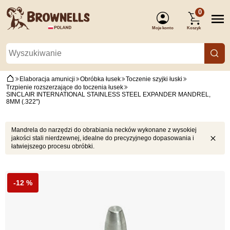
0
Moje konto
Koszyk
(Zaloguj się)
Elaboracja amunicji
Obróbka łusek
Toczenie szyjki łuski
Trzpienie rozszerzające do toczenia łusek
SINCLAIR INTERNATIONAL STAINLESS STEEL EXPANDER MANDREL,
8MM (.322")
Mandrela do narzędzi do obrabiania necków wykonane z wysokiej
jakości stali nierdzewnej, idealne do precyzyjnego dopasowania i
łatwiejszego procesu obróbki.
-12 %