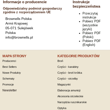
Informacje o producencie
Instrukcje
bezpieczeństwa
Odpowiedzialny podmiot gospodarczy
zgodnie z rozporządzeniem UE
Przeczytaj
instrukcje
Brownells Polska
Pobierz PDF
Armii Krajowej
(wszystkie
05-071 Sulejówek
języki)
Polska
Pobierz PDF
(Polski)
info@brownells.pl
Pobierz PDF
(English)
MAPA STRONY
KATEGORIE PRODUKTÓW
Producenci
Broń
Best Sellers
Części - karabiny
Nowe Produkty
Części - broń krótka
Schematy
Części - strzelby
Promocje
Magazynki
Newsletter
Elaboracja amunicji
Akcesoria strzeleckie
Narzędzia rusznikarskie
Optyka