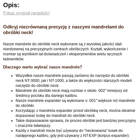
Opis:
Pokaż oryginał (angielski)
Odkryj niezrównaną precyzję z naszymi mandrelami do
obróbki neck!
Nasze mandrele do obróbki neck wykonane są z wysokiej jakości stali
nierdzewnej na precyzyjnych centrach obróbczych. Kształt, wykończenie i
rozmiar są wynikiem lat doświadczeń i eksperymentów wielu ręcznych
ładowników.
Dlaczego warto wybrać nasze mandrele?
Wszystkie nasze mandrele pasują zarówno do narzędzi do obróbki
neck NT-3000, jak i NT-1000, a także do większości starszych modeli
narzędzi do obróbki neck.
Mandrele do obróbki neck mają rozmiar o około .002" mniejszy od
średnicy pocisku dla danego kalibru.
Nasze mandrele expander są wykonane o .001" większe niż mandrele
do obróbki.
Korzystając z mandrela expander przed obróbką neck, można idealnie
dopasować łuskę do mandrali do obróbki neck.
Takie dopasowanie sprawia, że proces obróbki jest bardziej precyzyjny
i znacznie łatwiejszy.
Każdy z mandrali może być używany do "neckowania" łusek do
następnego kalibru, gdy jest używany z NT-EXP (korpus expander).