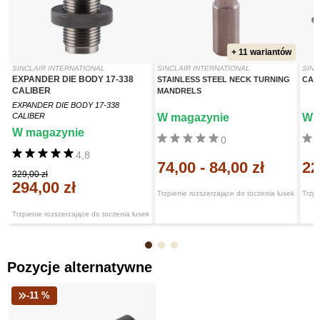
+ 11 wariantów
SINCLAIR INTERNATIONAL
SINCLAIR INTERNATIONAL
SINC
EXPANDER DIE BODY 17-338
STAINLESS STEEL NECK TURNING
CAR
CALIBER
MANDRELS
EXPANDER DIE BODY 17-338
CALIBER
W magazynie
W 
W magazynie
0
4,8
74,00
-
84,00 zł
22
329,00 zł
294,00 zł
Trzpienie rozszerzające do toczenia łusek
Trzpi
Trzpienie rozszerzające do toczenia łusek
Pozycje alternatywne
-11 %