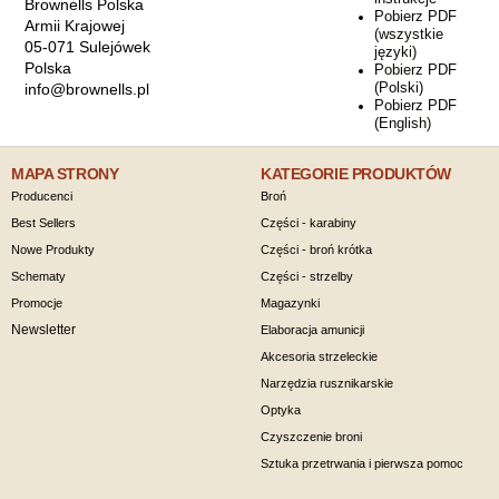
Brownells Polska
Pobierz PDF
Armii Krajowej
(wszystkie
05-071 Sulejówek
języki)
Polska
Pobierz PDF
(Polski)
info@brownells.pl
Pobierz PDF
(English)
MAPA STRONY
KATEGORIE PRODUKTÓW
Producenci
Broń
Best Sellers
Części - karabiny
Nowe Produkty
Części - broń krótka
Schematy
Części - strzelby
Promocje
Magazynki
Newsletter
Elaboracja amunicji
Akcesoria strzeleckie
Narzędzia rusznikarskie
Optyka
Czyszczenie broni
Sztuka przetrwania i pierwsza pomoc