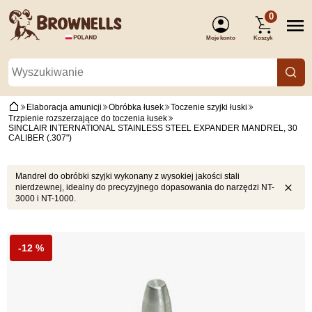
0
Moje konto
Koszyk
(Zaloguj się)
Elaboracja amunicji
Obróbka łusek
Toczenie szyjki łuski
Trzpienie rozszerzające do toczenia łusek
SINCLAIR INTERNATIONAL STAINLESS STEEL EXPANDER MANDREL, 30
CALIBER (.307")
Mandrel do obróbki szyjki wykonany z wysokiej jakości stali
nierdzewnej, idealny do precyzyjnego dopasowania do narzędzi NT-
3000 i NT-1000.
-12 %