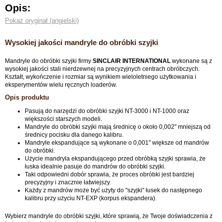
Opis:
Pokaż oryginał (angielski)
Wysokiej jakości mandryle do obróbki szyjki
Mandryle do obróbki szyjki firmy
SINCLAIR INTERNATIONAL
wykonane są z
wysokiej jakości stali nierdzewnej na precyzyjnych centrach obróbczych.
Kształt, wykończenie i rozmiar są wynikiem wieloletniego użytkowania i
eksperymentów wielu ręcznych loaderów.
Opis produktu
Pasują do narzędzi do obróbki szyjki NT-3000 i NT-1000 oraz
większości starszych modeli.
Mandryle do obróbki szyjki mają średnicę o około 0,002" mniejszą od
średnicy pocisku dla danego kalibru.
Mandryle ekspandujące są wykonane o 0,001" większe od mandrów
do obróbki.
Użycie mandryla ekspandującego przed obróbką szyjki sprawia, że
łuska idealnie pasuje do mandrów do obróbki szyjki.
Taki odpowiedni dobór sprawia, że proces obróbki jest bardziej
precyzyjny i znacznie łatwiejszy.
Każdy z mandrów może być użyty do "szyjki" łusek do następnego
kalibru przy użyciu NT-EXP (korpus ekspandera).
Wybierz mandryle do obróbki szyjki, które sprawią, że Twoje doświadczenia z