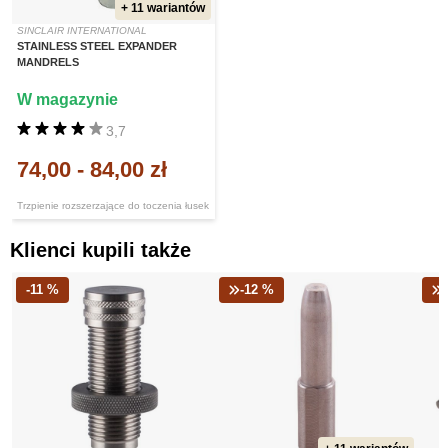
+ 11 wariantów
SINCLAIR INTERNATIONAL
STAINLESS STEEL EXPANDER
MANDRELS
W magazynie
3,7
74,00
-
84,00 zł
Trzpienie rozszerzające do toczenia łusek
Klienci kupili także
-11 %
-12 %