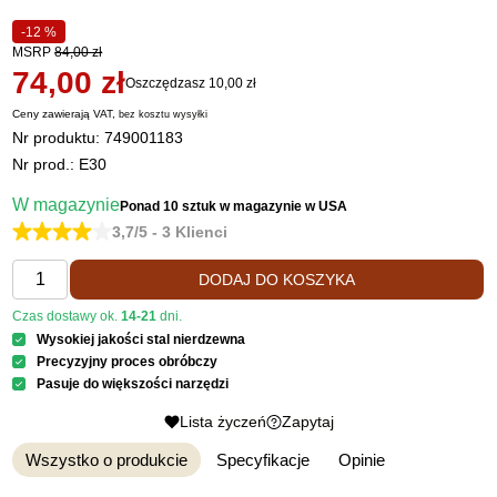
-12 %
MSRP
84,00 zł
74,00 zł
Oszczędzasz 10,00 zł
Ceny zawierają VAT,
bez kosztu
wysyłki
Nr produktu:
749001183
Nr prod.: E30
W magazynie
Ponad 10 sztuk
w magazynie w USA
3,7/5 - 3 Klienci
DODAJ DO KOSZYKA
Czas dostawy ok.
14-21
dni.
Wysokiej jakości stal nierdzewna
Precyzyjny proces obróbczy
Pasuje do większości narzędzi
Lista życzeń
Zapytaj
Wszystko o produkcie
Specyfikacje
Opinie