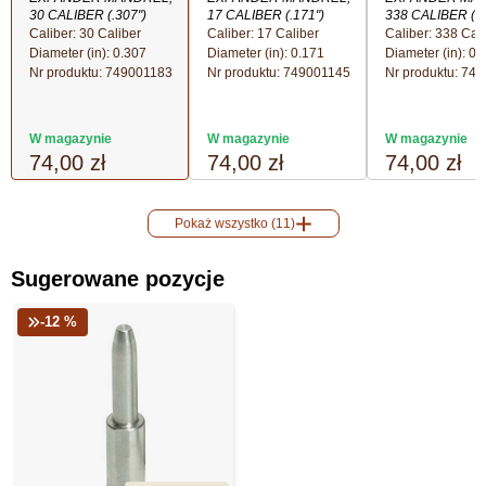
30 CALIBER (.307")
17 CALIBER (.171")
338 CALIBER (.3
Caliber: 30 Caliber
Caliber: 17 Caliber
Caliber: 338 Cal
Diameter (in): 0.307
Diameter (in): 0.171
Diameter (in): 0.
Nr produktu:
749001183
Nr produktu:
749001145
Nr produktu:
749
W magazynie
W magazynie
W magazynie
74,00 zł
74,00 zł
74,00 zł
Pokaż wszystko (11)
Sugerowane pozycje
-12 %