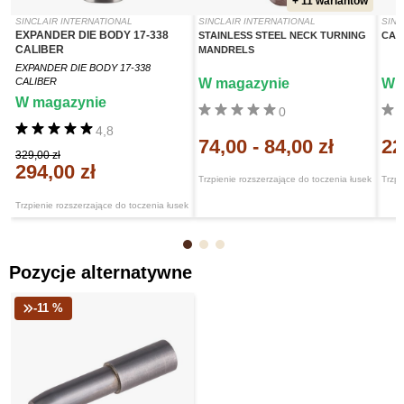
+ 11 wariantów
SINCLAIR INTERNATIONAL
SINCLAIR INTERNATIONAL
SINC
EXPANDER DIE BODY 17-338
STAINLESS STEEL NECK TURNING
CAR
CALIBER
MANDRELS
EXPANDER DIE BODY 17-338
CALIBER
W magazynie
W 
W magazynie
0
4,8
74,00
-
84,00 zł
22
329,00 zł
294,00 zł
Trzpienie rozszerzające do toczenia łusek
Trzpi
Trzpienie rozszerzające do toczenia łusek
Pozycje alternatywne
-11 %