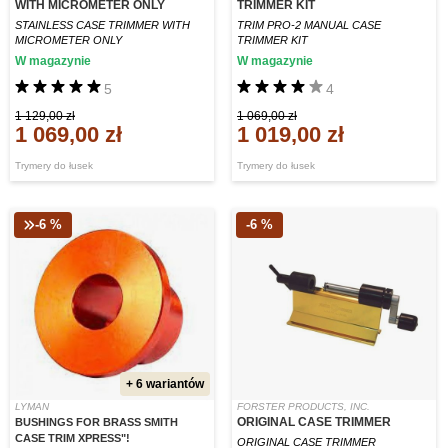
WITH MICROMETER ONLY
TRIMMER KIT
STAINLESS CASE TRIMMER WITH
TRIM PRO-2 MANUAL CASE
MICROMETER ONLY
TRIMMER KIT
W magazynie
W magazynie
5
4
1 129,00 zł
1 069,00 zł
1 069,00 zł
1 019,00 zł
Trymery do łusek
Trymery do łusek
-6 %
-6 %
+ 6 wariantów
LYMAN
FORSTER PRODUCTS, INC.
ORIGINAL CASE TRIMMER
BUSHINGS FOR BRASS SMITH
CASE TRIM XPRESS"!
ORIGINAL CASE TRIMMER