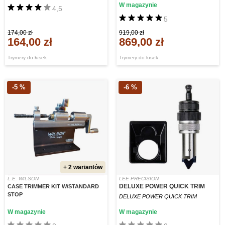
W magazynie
4,5
5
174,00 zł
919,00 zł
164,00 zł
869,00 zł
Trymery do łusek
Trymery do łusek
-5 %
-6 %
+ 2 wariantów
L.E. WILSON
LEE PRECISION
DELUXE POWER QUICK TRIM
CASE TRIMMER KIT W/STANDARD
STOP
DELUXE POWER QUICK TRIM
W magazynie
W magazynie