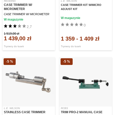
REDDING
L.E. WILSON
CASE TRIMMER W/
CASE TRIMMER KIT W/MICRO
MICROMETER
ADJUST KIT
CASE TRIMMER W/ MICROMETER
W magazynie
W magazynie
0
2,7
1 519,00 zł
1 439,00 zł
1 359
-
1 409 zł
Trymery do łusek
Trymery do łusek
-5 %
-5 %
L.E. WILSON
RCBS
STAINLESS CASE TRIMMER
TRIM PRO-2 MANUAL CASE