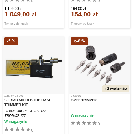
0
0
1 109,00 zł
164,00 zł
1 049,00 zł
154,00 zł
Trymery do łusek
Trymery do łusek
-5 %
-8 %
+ 3 wariantów
L.E. WILSON
LYMAN
50 BMG MICROSTOP CASE
E-ZEE TRIMMER
TRIMMER KIT
50 BMG MICROSTOP CASE
W magazynie
TRIMMER KIT
W magazynie
0
0