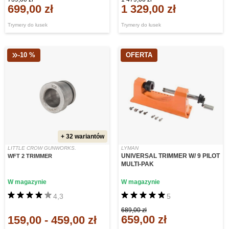
699,00 zł
1 329,00 zł
Trymery do łusek
Trymery do łusek
-10 %
OFERTA
+ 32 wariantów
LITTLE CROW GUNWORKS.
LYMAN
UNIVERSAL TRIMMER W/ 9 PILOT
WFT 2 TRIMMER
MULTI-PAK
W magazynie
W magazynie
4,3
5
689,00 zł
659,00 zł
159,00
-
459,00 zł