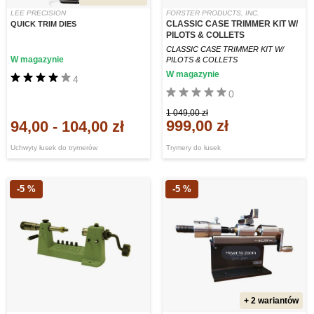
LEE PRECISION
FORSTER PRODUCTS, INC.
CLASSIC CASE TRIMMER KIT W/
QUICK TRIM DIES
PILOTS & COLLETS
CLASSIC CASE TRIMMER KIT W/
W magazynie
PILOTS & COLLETS
W magazynie
4
0
1 049,00 zł
999,00 zł
94,00
-
104,00 zł
Uchwyty łusek do trymerów
Trymery do łusek
-5 %
-5 %
+ 2 wariantów