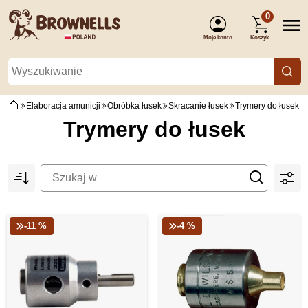
0
Moje konto
Koszyk
(Zaloguj się)
Elaboracja amunicji
Obróbka łusek
Skracanie łusek
Trymery do łusek
Trymery do łusek
-11 %
-4 %