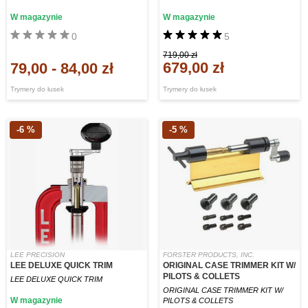
W magazynie
W magazynie
0
5
719,00 zł
679,00 zł
79,00
-
84,00 zł
Trymery do łusek
Trymery do łusek
-6 %
-5 %
LEE PRECISION
FORSTER PRODUCTS, INC.
LEE DELUXE QUICK TRIM
ORIGINAL CASE TRIMMER KIT W/
PILOTS & COLLETS
LEE DELUXE QUICK TRIM
ORIGINAL CASE TRIMMER KIT W/
W magazynie
PILOTS & COLLETS