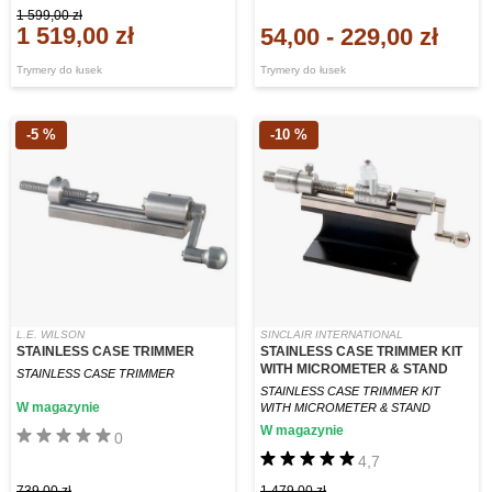
1 599,00 zł
1 519,00 zł
54,00
-
229,00 zł
Trymery do łusek
Trymery do łusek
-5 %
-10 %
L.E. WILSON
SINCLAIR INTERNATIONAL
STAINLESS CASE TRIMMER
STAINLESS CASE TRIMMER KIT
WITH MICROMETER & STAND
STAINLESS CASE TRIMMER
STAINLESS CASE TRIMMER KIT
W magazynie
WITH MICROMETER & STAND
W magazynie
0
4,7
739,00 zł
1 479,00 zł