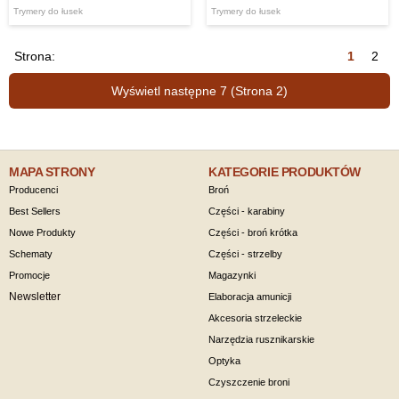
Trymery do łusek
Trymery do łusek
Strona:
1
2
Wyświetl następne 7 (Strona 2)
MAPA STRONY
KATEGORIE PRODUKTÓW
Producenci
Broń
Best Sellers
Części - karabiny
Nowe Produkty
Części - broń krótka
Schematy
Części - strzelby
Promocje
Magazynki
Newsletter
Elaboracja amunicji
Akcesoria strzeleckie
Narzędzia rusznikarskie
Optyka
Czyszczenie broni