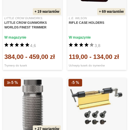
+ 19 wariantów
+ 69 wariantów
LITTLE CROW GUNWORKS.
L.E. WILSON
LITTLE CROW GUNWORKS
RIFLE CASE HOLDERS
WORLDS FINEST TRIMMER
W magazynie
W magazynie
4,6
3,8
384,00
-
459,00 zł
119,00
-
134,00 zł
Trymery do łusek
Uchwyty łusek do trymerów
-5 %
-5 %
+ 27 wariantów