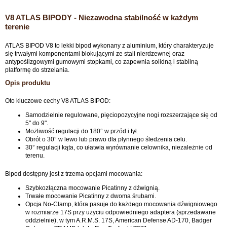
V8 ATLAS BIPODY - Niezawodna stabilność w każdym
terenie
ATLAS BIPOD V8 to lekki bipod wykonany z aluminium, który charakteryzuje
się trwałymi komponentami blokującymi ze stali nierdzewnej oraz
antypoślizgowymi gumowymi stopkami, co zapewnia solidną i stabilną
platformę do strzelania.
Opis produktu
Oto kluczowe cechy V8 ATLAS BIPOD:
Samodzielnie regulowane, pięciopozycyjne nogi rozszerzające się od
5" do 9".
Możliwość regulacji do 180° w przód i tył.
Obrót o 30° w lewo lub prawo dla płynnego śledzenia celu.
30° regulacji kąta, co ułatwia wyrównanie celownika, niezależnie od
terenu.
Bipod dostępny jest z trzema opcjami mocowania:
Szybkozłączna mocowanie Picatinny z dźwignią.
Trwałe mocowanie Picatinny z dwoma śrubami.
Opcja No-Clamp, która pasuje do każdego mocowania dźwigniowego
w rozmiarze 17S przy użyciu odpowiedniego adaptera (sprzedawane
oddzielnie), w tym A.R.M.S. 17S, American Defense AD-170, Badger