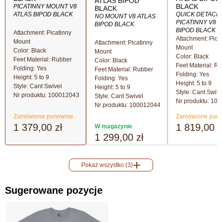
ATLAS BIPOD
BLACK
PICATINNY MOUNT V8
BLACK
ATLAS BIPOD BLACK
QUICK DETACH
NO MOUNT V8 ATLAS
PICATINNY V8 
BIPOD BLACK
BIPOD BLACK
Attachment: Picatinny
Attachment: Pica
Mount
Attachment: Picatinny
Mount
Color: Black
Mount
Color: Black
Feet Material: Rubber
Color: Black
Feet Material: R
Folding: Yes
Feet Material: Rubber
Folding: Yes
Height: 5 to 9
Folding: Yes
Height: 5 to 9
Style: Cant Swivel
Height: 5 to 9
Style: Cant Swive
Nr produktu:
100012043
Style: Cant Swivel
Nr produktu:
100
Nr produktu:
100012044
Zamówione ponownie
Zamówione pon
1 379,00 zł
1 819,00 z
W magazynie
1 299,00 zł
Pokaż wszystko (3)
Sugerowane pozycje