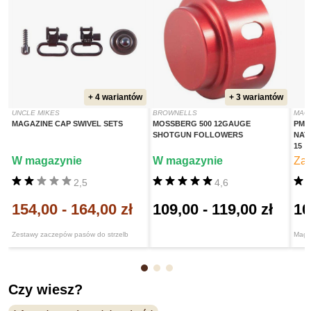
+ 4 wariantów
+ 3 wariantów
UNCLE MIKES
BROWNELLS
MAG
MAGAZINE CAP SWIVEL SETS
MOSSBERG 500 12GAUGE
PMA
SHOTGUN FOLLOWERS
NAT
15
W magazynie
W magazynie
Za
2,5
4,6
154,00
-
164,00 zł
109,00
-
119,00 zł
10
Zestawy zaczepów pasów do strzelb
Maga
Czy wiesz?