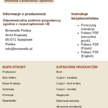
Informacje o producencie i zgodności
Informacje o producencie
Instrukcje
bezpieczeństwa
Odpowiedzialny podmiot gospodarczy
zgodnie z rozporządzeniem UE
Przeczytaj
instrukcje
Brownells Polska
Pobierz PDF
Armii Krajowej
(wszystkie
05-071 Sulejówek
języki)
Polska
Pobierz PDF
(Polski)
info@brownells.pl
Pobierz PDF
(English)
MAPA STRONY
KATEGORIE PRODUKTÓW
Producenci
Broń
Best Sellers
Części - karabiny
Nowe Produkty
Części - broń krótka
Schematy
Części - strzelby
Promocje
Magazynki
Newsletter
Elaboracja amunicji
Akcesoria strzeleckie