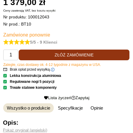
1 379,00 zł
Ceny zawierają VAT,
bez kosztu
wysyłki
Nr produktu:
100012043
Nr prod.: BT10
Zamówione ponownie
5/5 - 9 Klienci
ZŁÓŻ ZAMÓWIENIE
Zaległe, czas dostawy ok. 4-12 tygodnie z magazynu w USA.
Brak opłat przed wysyłką.
Lekka konstrukcja aluminiowa
Regulowane nogi 5 pozycji
Trwałe stalowe komponenty
Lista życzeń
Zapytaj
Wszystko o produkcie
Specyfikacje
Opinie
Opis:
Pokaż oryginał (angielski)