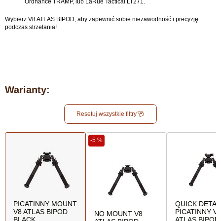
Ordnance TRAMP, lub LaRue Tactical LT271.
Wybierz V8 ATLAS BIPOD, aby zapewnić sobie niezawodność i precyzję
podczas strzelania!
Warianty:
Resetuj wszystkie filtry
-5 %
PICATINNY MOUNT
QUICK DETA
V8 ATLAS BIPOD
PICATINNY V
NO MOUNT V8
BLACK
ATLAS BIPOD