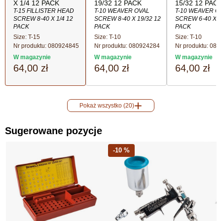
X 1/4 12 PACK
19/32 12 PACK
15/32 12 PAC
T-15 FILLISTER HEAD
T-10 WEAVER OVAL
T-10 WEAVER O
SCREW 8-40 X 1/4 12
SCREW 8-40 X 19/32 12
SCREW 6-40 X 1
PACK
PACK
PACK
Size: T-15
Size: T-10
Size: T-10
Nr produktu:
080924845
Nr produktu:
080924284
Nr produktu:
080
W magazynie
W magazynie
W magazynie
64,00 zł
64,00 zł
64,00 zł
Pokaż wszystko (20)
Sugerowane pozycje
-10 %