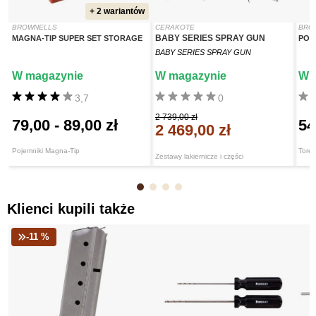
+ 2 wariantów
BROWNELLS
CERAKOTE
BRO
BABY SERIES SPRAY GUN
MAGNA-TIP SUPER SET STORAGE
POL
BABY SERIES SPRAY GUN
W magazynie
W magazynie
W 
3,7
0
2 739,00 zł
79,00
-
89,00 zł
54
2 469,00 zł
Pojemniki Magna-Tip
Toreb
Zestawy lakiernicze i części
Klienci kupili także
-11 %