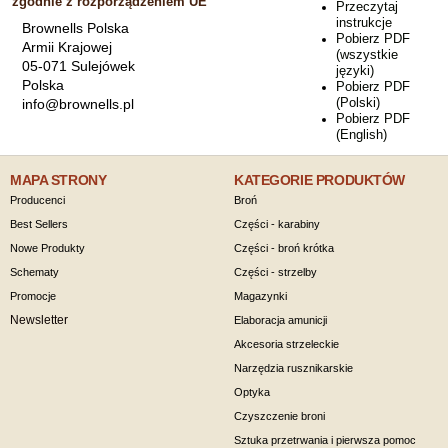
zgodnie z rozporządzeniem UE
Przeczytaj
instrukcje
Brownells Polska
Pobierz PDF
Armii Krajowej
(wszystkie
05-071 Sulejówek
języki)
Polska
Pobierz PDF
(Polski)
info@brownells.pl
Pobierz PDF
(English)
MAPA STRONY
KATEGORIE PRODUKTÓW
Producenci
Broń
Best Sellers
Części - karabiny
Nowe Produkty
Części - broń krótka
Schematy
Części - strzelby
Promocje
Magazynki
Newsletter
Elaboracja amunicji
Akcesoria strzeleckie
Narzędzia rusznikarskie
Optyka
Czyszczenie broni
Sztuka przetrwania i pierwsza pomoc