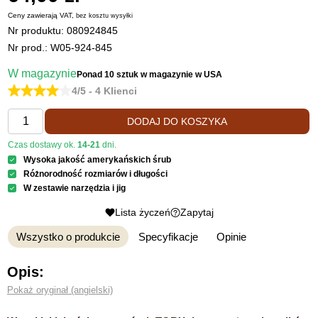
Ceny zawierają VAT,
bez kosztu
wysyłki
Nr produktu:
080924845
Nr prod.: W05-924-845
W magazynie
Ponad 10 sztuk
w magazynie w USA
4/5 - 4 Klienci
DODAJ DO KOSZYKA
Czas dostawy ok.
14-21
dni.
Wysoka jakość amerykańskich śrub
Różnorodność rozmiarów i długości
W zestawie narzędzia i jig
Lista życzeń
Zapytaj
Wszystko o produkcie
Specyfikacje
Opinie
Opis:
Pokaż oryginał (angielski)