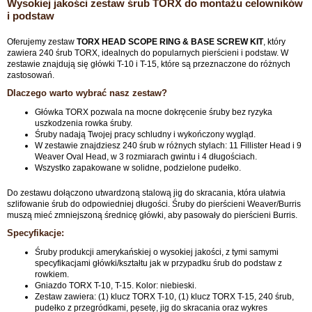
Wysokiej jakości zestaw śrub TORX do montażu celowników
i podstaw
Oferujemy zestaw
TORX HEAD SCOPE RING & BASE SCREW KIT
, który
zawiera 240 śrub TORX, idealnych do popularnych pierścieni i podstaw. W
zestawie znajdują się główki T-10 i T-15, które są przeznaczone do różnych
zastosowań.
Dlaczego warto wybrać nasz zestaw?
Główka TORX pozwala na mocne dokręcenie śruby bez ryzyka
uszkodzenia rowka śruby.
Śruby nadają Twojej pracy schludny i wykończony wygląd.
W zestawie znajdziesz 240 śrub w różnych stylach: 11 Fillister Head i 9
Weaver Oval Head, w 3 rozmiarach gwintu i 4 długościach.
Wszystko zapakowane w solidne, podzielone pudełko.
Do zestawu dołączono utwardzoną stalową jig do skracania, która ułatwia
szlifowanie śrub do odpowiedniej długości. Śruby do pierścieni Weaver/Burris
muszą mieć zmniejszoną średnicę główki, aby pasowały do pierścieni Burris.
Specyfikacje:
Śruby produkcji amerykańskiej o wysokiej jakości, z tymi samymi
specyfikacjami główki/kształtu jak w przypadku śrub do podstaw z
rowkiem.
Gniazdo TORX T-10, T-15. Kolor: niebieski.
Zestaw zawiera: (1) klucz TORX T-10, (1) klucz TORX T-15, 240 śrub,
pudełko z przegródkami, pęsetę, jig do skracania oraz wykres