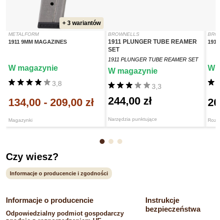
+ 3 wariantów
METALFORM
BROWNELLS
BRO
1911 PLUNGER TUBE REAMER
1911 9MM MAGAZINES
191
SET
1911 PLUNGER TUBE REAMER SET
W magazynie
W 
W magazynie
3,8
3,3
244,00 zł
134,00
-
209,00 zł
20
Narzędzia punktujące
Magazynki
Rozwi
Czy wiesz?
Informacje o producencie i zgodności
Informacje o producencie
Instrukcje
bezpieczeństwa
Odpowiedzialny podmiot gospodarczy