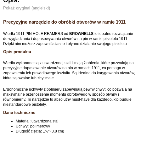
Opis:
Pokaż oryginał (angielski)
Precyzyjne narzędzie do obróbki otworów w ramie 1911
Wiertła 1911 PIN HOLE REAMERS od
BROWNELLS
to idealne rozwiązanie
do wygładzania i dopasowywania otworów na pin w ramie pistoletu 1911.
Dzięki nim możesz zapewnić ciasne i płynne działanie swojego pistoletu.
Opis produktu
Wiertła wykonane są z utwardzonej stali i mają żłobienia, które pozwalają na
precyzyjne dopasowanie otworów na pin w ramach 1911, co pomaga w
zapewnieniu ich prawidłowego kształtu. Są idealne do korygowania otworów,
które są owalne lub zbyt małe.
Ergonomiczne uchwyty z polimeru zapewniają pewny chwyt, co pozwala na
maksymalne przenoszenie momentu obrotowego w sposób płynny i
równomierny. To narzędzie to absolutny must-have dla każdego, kto buduje
niestandardowe pistolety.
Dane techniczne
Materiał: utwardzona stal
Uchwyt: polimerowy
Długość cięcia: 1½" (3.8 cm)