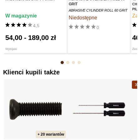
GRIT
CHA
PIL
ABRASIVE CYLINDER ROLL 60 GRIT
W magazynie
Za
Niedostępne
4,5
0
54,00
-
189,00 zł
46
Wybijaki
Zesta
Klienci kupili także
+ 20 wariantów