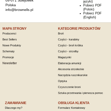
05-071 Sulejówek
języki)
Polska
Pobierz PDF
(Polski)
info@brownells.pl
Pobierz PDF
(English)
MAPA STRONY
KATEGORIE PRODUKTÓW
Producenci
Broń
Best Sellers
Części - karabiny
Nowe Produkty
Części - broń krótka
Schematy
Części - strzelby
Promocje
Magazynki
Newsletter
Elaboracja amunicji
Akcesoria strzeleckie
Narzędzia rusznikarskie
Optyka
Czyszczenie broni
Sztuka przetrwania i pierwsza pomoc
ZAMAWIANIE
OBSŁUGA KLIENTA
Dlaczego my?
Formularz Kontaktowy