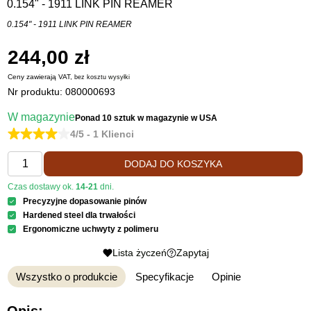
0.154" - 1911 LINK PIN REAMER
0.154" - 1911 LINK PIN REAMER
244,00 zł
Ceny zawierają VAT,
bez kosztu
wysyłki
Nr produktu:
080000693
W magazynie
Ponad 10 sztuk
w magazynie w USA
4/5 - 1 Klienci
DODAJ DO KOSZYKA
Czas dostawy ok.
14-21
dni.
Precyzyjne dopasowanie pinów
Hardened steel dla trwałości
Ergonomiczne uchwyty z polimeru
Lista życzeń
Zapytaj
Wszystko o produkcie
Specyfikacje
Opinie