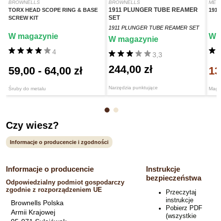
BROWNELLS
BROWNELLS
MET
1911 PLUNGER TUBE REAMER
TORX HEAD SCOPE RING & BASE
191
SET
SCREW KIT
1911 PLUNGER TUBE REAMER SET
W magazynie
W 
W magazynie
4
3,3
244,00 zł
59,00
-
64,00 zł
13
Narzędzia punktujące
Śruby do metalu
Maga
Czy wiesz?
Informacje o producencie i zgodności
Informacje o producencie
Instrukcje
bezpieczeństwa
Odpowiedzialny podmiot gospodarczy
zgodnie z rozporządzeniem UE
Przeczytaj
instrukcje
Brownells Polska
Pobierz PDF
Armii Krajowej
(wszystkie