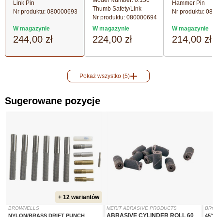
Model Number: 0.156''
Link Pin
Hammer Pin
Thumb Safety/Link
Nr produktu:
080000693
Nr produktu:
080
Nr produktu:
080000694
W magazynie
W magazynie
W magazynie
244,00 zł
224,00 zł
214,00 zł
Pokaż wszystko (5)
Sugerowane pozycje
+ 12 wariantów
BROWNELLS
MERIT ABRASIVE PRODUCTS
BRO
ABRASIVE CYLINDER ROLL 60
NYLON/BRASS DRIFT PUNCH
45°