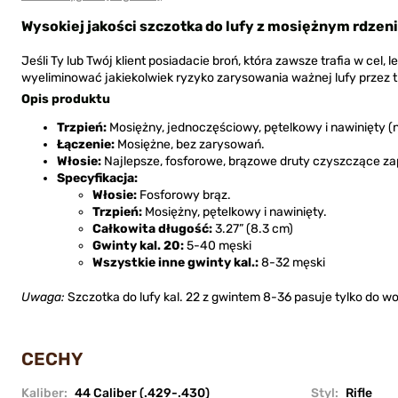
Wysokiej jakości szczotka do lufy z mosiężnym rdze
Jeśli Ty lub Twój klient posiadacie broń, która zawsze trafia w cel, 
wyeliminować jakiekolwiek ryzyko zarysowania ważnej lufy przez t
Opis produktu
Trzpień:
Mosiężny, jednoczęściowy, pętelkowy i nawinięty (
Łączenie:
Mosiężne, bez zarysowań.
Włosie:
Najlepsze, fosforowe, brązowe druty czyszczące za
Specyfikacja:
Włosie:
Fosforowy brąz.
Trzpień:
Mosiężny, pętelkowy i nawinięty.
Całkowita długość:
3.27” (8.3 cm)
Gwinty kal. 20:
5-40 męski
Wszystkie inne gwinty kal.:
8-32 męski
Uwaga:
Szczotka do lufy kal. 22 z gwintem 8-36 pasuje tylko do
CECHY
Kaliber:
44 Caliber (.429-.430)
Styl:
Rifle