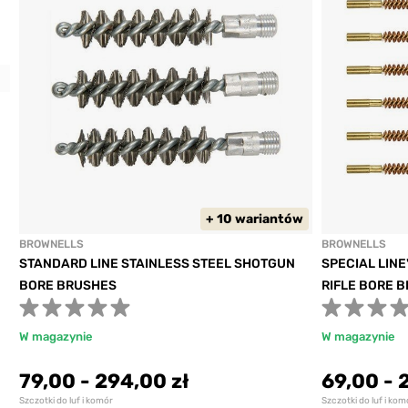
Previous
+ 10 wariantów
BROWNELLS
BROWNELLS
STANDARD LINE STAINLESS STEEL SHOTGUN
SPECIAL LINE
BORE BRUSHES
RIFLE BORE 
W magazynie
W magazynie
79,00
-
294,00 zł
69,00
-
Szczotki do luf i komór
Szczotki do luf i kom