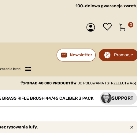
100-dniowa gwarancja zwrot
0
Promocje
Newsletter
—
—
—
zczenie broni
PONAD 40 000 PRODUKTÓW
DO POLOWANIA I STRZELECTWA
SUPPORT
 BRASS RIFLE BRUSH 44/45 CALIBER 3 PACK
ez rysowania lufy.