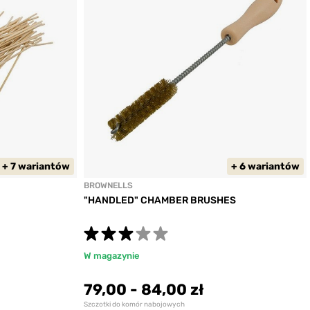
r: 270/6.8 mm
ifle
2
duktu:
5027
: 30 Caliber
ifle
+ 7 wariantów
+ 6 wariantów
BROWNELLS
duktu:
5029
"HANDLED" CHAMBER BRUSHES
: 30 Caliber
W magazynie
ifle
79,00
-
84,00 zł
2
duktu:
Szczotki do komór nabojowych