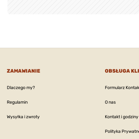
ifle
duktu:
5035
: 375 Caliber
ifle
2
duktu:
5036
ZAMAWIANIE
OBSŁUGA KL
Dlaczego my?
Formularz Konta
: 35 Caliber
 375 Caliber
Regulamin
O nas
ifle
Wysyłka i zwroty
Kontakt i godziny
duktu:
5037
Polityka Prywatn