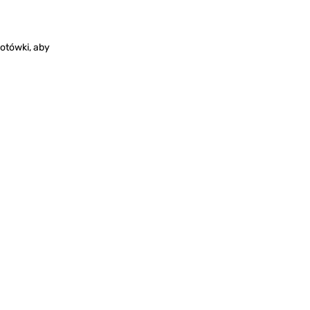
: 22 Caliber
224)
łotówki, aby
ifle
duktu:
5018
: 22 Caliber
224)
ifle
2
duktu:
5019
r: 243/6 mm
 25 Caliber (.257)
ifle