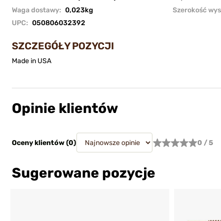
Waga dostawy:
0,023kg
Szerokość wys
UPC:
050806032392
SZCZEGÓŁY POZYCJI
Made in USA
Opinie klientów
Oceny klientów (
0
)
0 / 5
Sugerowane pozycje