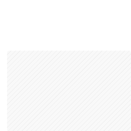
5030
: 338 Caliber
ifle
duktu:
5032
: 338 Caliber
ifle
2
duktu:
5033
: 375 Caliber