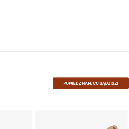
duktu:
5024
r: 243/6 mm
 25 Caliber (.257)
ifle
2
duktu:
5025
POWIEDZ NAM, CO SĄDZISZ!
r: 270/6.8 mm
ifle
duktu:
5026