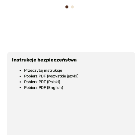
08440
239,00 zł
1
2
SPECIAL LINE BRASS
RIFLE BRUSH 338
Caliber
CALIBER 3 PACK
(.338)
Style: R
SPECIAL LINE BRASS
Ilość
: 3
RIFLE BRUSH 338
Nr pro
CALIBER 3 PACK
08440
69,00 zł
Instrukcje bezpieczeństwa
SPECIAL LINE BRASS
Przeczytaj instrukcje
RIFLE BRUSH 338
Caliber
Pobierz PDF (wszystkie języki)
CALIBER 12 PACK
(.338)
Pobierz PDF (Polski)
Style: R
SPECIAL LINE BRASS
Pobierz PDF (English)
Ilość
: 1
RIFLE BRUSH 338
Nr pro
CALIBER 12 PACK
08440
184,00 zł
SPECIAL LINE BRASS
RIFLE BRUSH 375
Caliber
CALIBER 3 PACK
(.375)