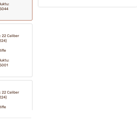
duktu:
5044
: 22 Caliber
224)
ifle
duktu:
5001
: 22 Caliber
224)
ifle
2
duktu:
5002