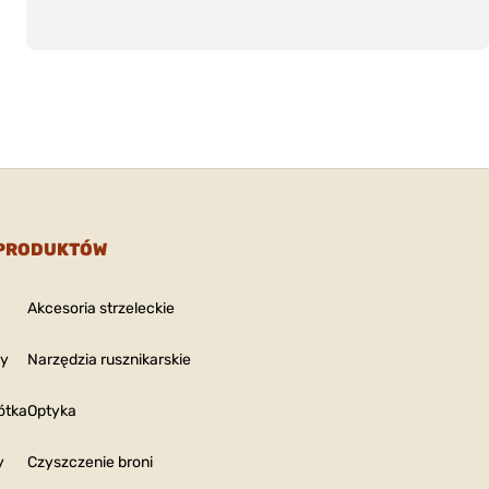
Style: R
SPECIAL LINE BRASS
Ilość
: 3
RIFLE BRUSH 375
Nr pro
CALIBER 3 PACK
08440
79,00 zł
SPECIAL LINE BRASS
RIFLE BRUSH 375
Caliber
CALIBER 12 PACK
(.375)
Style: R
SPECIAL LINE BRASS
Ilość
: 1
RIFLE BRUSH 375
Nr pro
CALIBER 12 PACK
08440
 PRODUKTÓW
184,00 zł
Akcesoria strzeleckie
SPECIAL LINE BRASS
RIFLE BRUSH
Caliber
35/38/357 CALIBER
(.358),
ny
Narzędzia rusznikarskie
(.375)
3 PACK
Style: R
SPECIAL LINE BRASS
Ilość
: 3
RIFLE BRUSH 35/38/357
ótka
Optyka
Nr pro
CALIBER 3 PACK
08440
99,00 zł
y
Czyszczenie broni