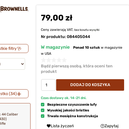
79,00 zł
Ceny zawierają VAT,
bez kosztu
wysyłki
Nr produktu:
084405044
W magazynie
Ponad 10 sztuk
w magazynie
kie filtry
w USA
Bądź pierwszą osobą, która oceni ten
produkt
DODAJ DO KOSZYKA
stko (34)
Czas dostawy ok.
14-21
dni.
Bezpieczne czyszczenie lufy
Wysokiej jakości bristles
: 44 Caliber
Trwała mosiężna konstrukcja
.430)
ifle
Lista życzeń
Zapytaj