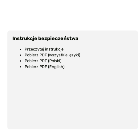
69,00 zł
SPECIAL LINE BRASS
RIFLE BRUSH 338
Caliber
CALIBER 12 PACK
(.338)
Style: R
SPECIAL LINE BRASS
Instrukcje bezpieczeństwa
Ilość
: 1
RIFLE BRUSH 338
Nr pro
CALIBER 12 PACK
Przeczytaj instrukcje
08440
Pobierz PDF (wszystkie języki)
184,00 zł
Pobierz PDF (Polski)
Pobierz PDF (English)
SPECIAL LINE BRASS
RIFLE BRUSH 375
Caliber
CALIBER 3 PACK
(.375)
Style: R
SPECIAL LINE BRASS
Ilość
: 3
RIFLE BRUSH 375
Nr pro
CALIBER 3 PACK
08440
79,00 zł
SPECIAL LINE BRASS
RIFLE BRUSH 375
Caliber
CALIBER 12 PACK
(.375)