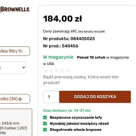
184,00 zł
Ceny zawierają VAT,
bez kosztu
wysyłki
Nr produktu:
084405025
Nr prod.: 540456
kie filtry
W magazynie
Ponad 10 sztuk
w magazynie
w USA
Bądź pierwszą osobą, która oceni ten
produkt
DODAJ DO KOSZYKA
stko (34)
Czas dostawy ok.
14-21
dni.
Bezpieczne czyszczenie lufy
r: 243/6 mm
Wysokiej jakości mosiężny rdzeń
 25 Caliber (.257)
Długotrwałe włosie brązowe
ifle