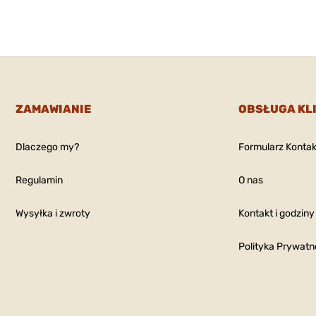
ifle
2
duktu:
5036
: 35 Caliber
ZAMAWIANIE
OBSŁUGA KL
 375 Caliber
ifle
Dlaczego my?
Formularz Konta
duktu:
5037
Regulamin
O nas
Wysyłka i zwroty
Kontakt i godziny
: 35 Caliber
 375 Caliber
Polityka Prywatn
ifle
2
duktu:
5038