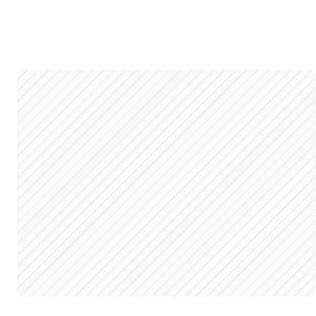
: 338 Caliber
ifle
2
duktu:
5033
: 375 Caliber
ifle
duktu:
5035
: 375 Caliber