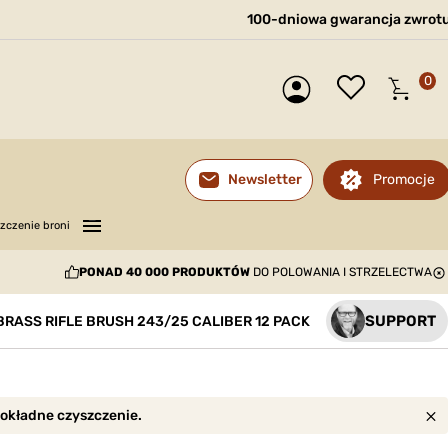
100-dniowa gwarancja zwrot
0
Promocje
Newsletter
—
—
—
zczenie broni
PONAD 40 000 PRODUKTÓW
DO POLOWANIA I STRZELECTWA
SUPPORT
BRASS RIFLE BRUSH 243/25 CALIBER 12 PACK
dokładne czyszczenie.