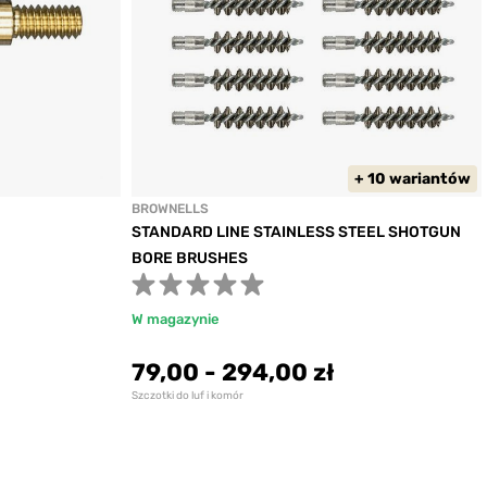
: 30 Caliber
ifle
duktu:
5029
+ 10 wariantów
: 30 Caliber
BROWNELLS
STANDARD LINE STAINLESS STEEL SHOTGUN
BORE BRUSHES
ifle
2
duktu:
5030
W magazynie
79,00
-
294,00 zł
: 338 Caliber
Szczotki do luf i komór
ifle
duktu:
5032