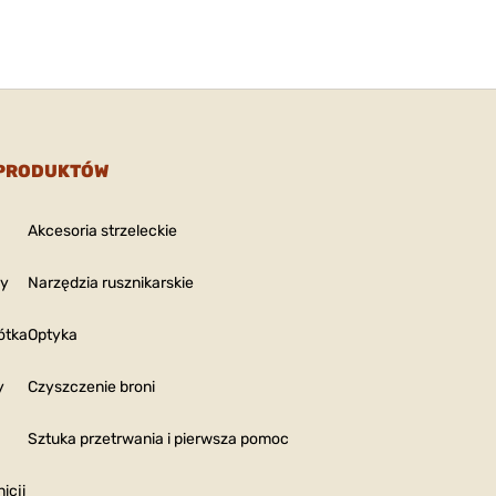
Style: R
SPECIAL LINE BRASS
Ilość
: 1
RIFLE BRUSH 375
Nr pro
CALIBER 12 PACK
08440
184,00 zł
SPECIAL LINE BRASS
RIFLE BRUSH
Caliber
 PRODUKTÓW
35/38/357 CALIBER
(.358),
(.375)
3 PACK
Style: R
SPECIAL LINE BRASS
Ilość
: 3
RIFLE BRUSH 35/38/357
Akcesoria strzeleckie
Nr pro
CALIBER 3 PACK
08440
99,00 zł
ny
Narzędzia rusznikarskie
ótka
Optyka
SPECIAL LINE BRASS
RIFLE BRUSH
Caliber
35/38/357 CALIBER
(.358),
y
Czyszczenie broni
(.375)
12 PACK
Style: R
SPECIAL LINE BRASS
Ilość
: 1
RIFLE BRUSH 35/38/357
Sztuka przetrwania i pierwsza pomoc
Nr pro
CALIBER 12 PACK
08440
169,00 zł
icji