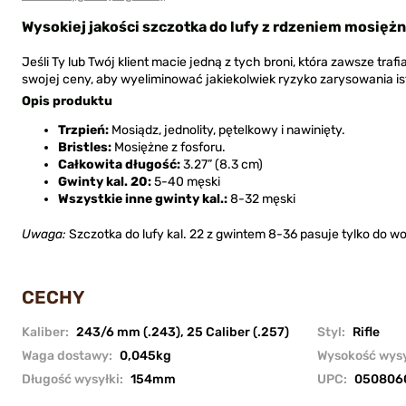
Wysokiej jakości szczotka do lufy z rdzeniem mosię
Jeśli Ty lub Twój klient macie jedną z tych broni, która zawsze trafi
swojej ceny, aby wyeliminować jakiekolwiek ryzyko zarysowania ist
Opis produktu
Trzpień:
Mosiądz, jednolity, pętelkowy i nawinięty.
Bristles:
Mosiężne z fosforu.
Całkowita długość:
3.27” (8.3 cm)
Gwinty kal. 20:
5-40 męski
Wszystkie inne gwinty kal.:
8-32 męski
Uwaga:
Szczotka do lufy kal. 22 z gwintem 8-36 pasuje tylko do
CECHY
Kaliber:
243/6 mm (.243)
,
25 Caliber (.257)
Styl:
Rifle
Waga dostawy:
0,045kg
Wysokość wysy
Długość wysyłki:
154mm
UPC:
050806