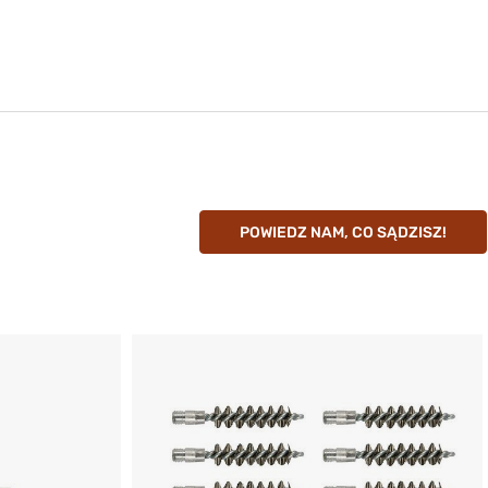
ifle
duktu:
5024
r: 270/6.8 mm
ifle
duktu:
POWIEDZ NAM, CO SĄDZISZ!
5026
r: 270/6.8 mm
ifle
2
duktu:
5027