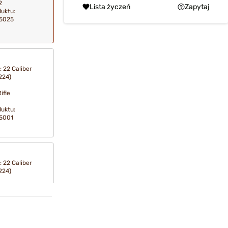
2
Lista życzeń
Zapytaj
duktu:
5025
: 22 Caliber
224)
ifle
duktu:
5001
: 22 Caliber
224)
ifle
2
duktu:
5002