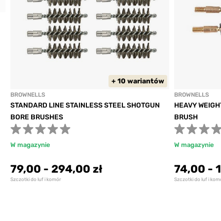
Previous
+ 10 wariantów
BROWNELLS
BROWNELLS
STANDARD LINE STAINLESS STEEL SHOTGUN
HEAVY WEIGH
BORE BRUSHES
BRUSH
W magazynie
W magazynie
79,00
-
294,00 zł
74,00
-
1
Szczotki do luf i komór
Szczotki do luf i kom