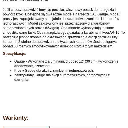
Jeśli chcesz sprawdzić inny typ pocisku, włóż nowy pocisk do narzędzia i
powtórz kroki. Dostępne są dwa różne modele narzędzi OAL Gauge. Model
prosty jest zaprojektowany specjalnie do karabinów z zamkiem i karabinów
jednorazowych. Model zakrzywiony jest przeznaczony dla karabinów
samopowtarzalnych oraz z dźwignią. Oba modele wykorzystują te same
zmodyfikowane łuski. Oba narzędzia będą działać z karabinami typu AR-15. To
narzędzie jest doskonałe do okresowego sprawdzania erozji gardzieli lufy
karabinu. Świetne do sprawdzania używanych karabinów. Jest dostępnych
ponad 60 różnych zmodyfikowanych łusek do użycia z tym narzędziem.
Specyfikacje:
Gauge - Wykonane z aluminium, długość 12" (30 cm), wykończenie
anodowane, czerwone.
Prosty Gauge dla akcji z zamkiem i jednorazowych.
Zakrzywiony Gauge dla akcji automatycznych, pompowych i z
dźwignią.
Warianty: