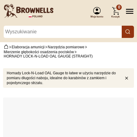
0
Moje konto
Koszyk
(Zaloguj się)
Elaboracja amunicji
Narzędzia pomiarowe
Mierzenie głębokości osadzenia pocisków
HORNADY LOCK-N-LOAD OAL GAUGE (STRAIGHT)
Hornady Lock-N-Load OAL Gauge to łatwe w użyciu narzędzie do
pomiaru długości naboju, idealne do karabinów z zamkiem i
pojedynczego strzału.