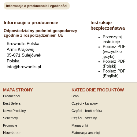
Informacje o producencie i zgodności
Informacje o producencie
Instrukcje
bezpieczeństwa
Odpowiedzialny podmiot gospodarczy
zgodnie z rozporządzeniem UE
Przeczytaj
instrukcje
Brownells Polska
Pobierz PDF
Armii Krajowej
(wszystkie
05-071 Sulejówek
języki)
Polska
Pobierz PDF
(Polski)
info@brownells.pl
Pobierz PDF
(English)
MAPA STRONY
KATEGORIE PRODUKTÓW
Producenci
Broń
Best Sellers
Części - karabiny
Nowe Produkty
Części - broń krótka
Schematy
Części - strzelby
Promocje
Magazynki
Newsletter
Elaboracja amunicji