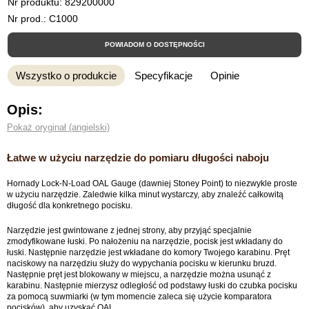
Nr produktu:
829200000
Nr prod.: C1000
POWIADOM O DOSTĘPNOŚCI
Wszystko o produkcie
Specyfikacje
Opinie
Opis:
Pokaż oryginał (angielski)
Łatwe w użyciu narzędzie do pomiaru długości naboju
Hornady Lock-N-Load OAL Gauge (dawniej Stoney Point) to niezwykle proste
w użyciu narzędzie. Zaledwie kilka minut wystarczy, aby znaleźć całkowitą
długość dla konkretnego pocisku.
Narzędzie jest gwintowane z jednej strony, aby przyjąć specjalnie
zmodyfikowane łuski. Po nałożeniu na narzędzie, pocisk jest wkładany do
łuski. Następnie narzędzie jest wkładane do komory Twojego karabinu. Pręt
naciskowy na narzędziu służy do wypychania pocisku w kierunku bruzd.
Następnie pręt jest blokowany w miejscu, a narzędzie można usunąć z
karabinu. Następnie mierzysz odległość od podstawy łuski do czubka pocisku
za pomocą suwmiarki (w tym momencie zaleca się użycie komparatora
pocisków), aby uzyskać OAL.