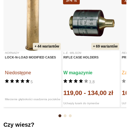
-4 %
+ 44 wariantów
+ 69 wariantów
HORNADY
L.E. WILSON
RED
LOCK-N-LOAD MODIFIED CASES
RIFLE CASE HOLDERS
PRE
Niedostępne
W magazynie
Za
5
3,8
119,00
-
134,00 zł
10
Mierzenie głębokości osadzenia pocisków
Uchwyty łusek do trymerów
Uchwy
Czy wiesz?