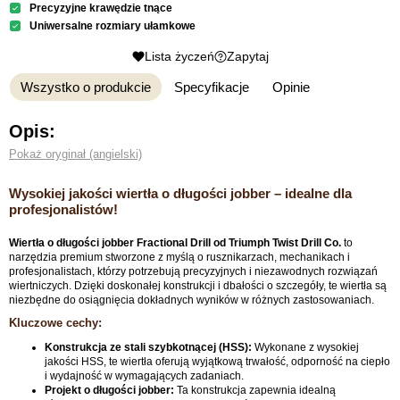
Precyzyjne krawędzie tnące
Uniwersalne rozmiary ułamkowe
Lista życzeń
Zapytaj
Wszystko o produkcie
Specyfikacje
Opinie
Opis:
Pokaż oryginał (angielski)
Wysokiej jakości wiertła o długości jobber – idealne dla
profesjonalistów!
Wiertła o długości jobber Fractional Drill od Triumph Twist Drill Co.
to
narzędzia premium stworzone z myślą o rusznikarzach, mechanikach i
profesjonalistach, którzy potrzebują precyzyjnych i niezawodnych rozwiązań
wiertniczych. Dzięki doskonałej konstrukcji i dbałości o szczegóły, te wiertła są
niezbędne do osiągnięcia dokładnych wyników w różnych zastosowaniach.
Kluczowe cechy:
Konstrukcja ze stali szybkotnącej (HSS):
Wykonane z wysokiej
jakości HSS, te wiertła oferują wyjątkową trwałość, odporność na ciepło
i wydajność w wymagających zadaniach.
Projekt o długości jobber:
Ta konstrukcja zapewnia idealną