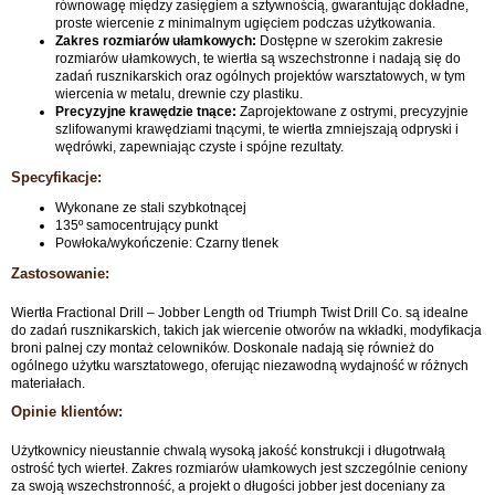
równowagę między zasięgiem a sztywnością, gwarantując dokładne,
proste wiercenie z minimalnym ugięciem podczas użytkowania.
Zakres rozmiarów ułamkowych:
Dostępne w szerokim zakresie
rozmiarów ułamkowych, te wiertła są wszechstronne i nadają się do
zadań rusznikarskich oraz ogólnych projektów warsztatowych, w tym
wiercenia w metalu, drewnie czy plastiku.
Precyzyjne krawędzie tnące:
Zaprojektowane z ostrymi, precyzyjnie
szlifowanymi krawędziami tnącymi, te wiertła zmniejszają odpryski i
wędrówki, zapewniając czyste i spójne rezultaty.
Specyfikacje:
Wykonane ze stali szybkotnącej
135º samocentrujący punkt
Powłoka/wykończenie: Czarny tlenek
Zastosowanie:
Wiertła Fractional Drill – Jobber Length od Triumph Twist Drill Co. są idealne
do zadań rusznikarskich, takich jak wiercenie otworów na wkładki, modyfikacja
broni palnej czy montaż celowników. Doskonale nadają się również do
ogólnego użytku warsztatowego, oferując niezawodną wydajność w różnych
materiałach.
Opinie klientów:
Użytkownicy nieustannie chwalą wysoką jakość konstrukcji i długotrwałą
ostrość tych wierteł. Zakres rozmiarów ułamkowych jest szczególnie ceniony
za swoją wszechstronność, a projekt o długości jobber jest doceniany za