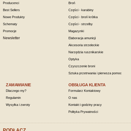
Producenci
Broń
Best Sellers
Części - karabiny
Nowe Produkty
Części - broń krótka
Schematy
Części - strzelby
Promocje
Magazynki
Newsletter
Elaboracja amunicji
Akcesoria strzeleckie
Narzędzia rusznikarskie
Optyka
Czyszczenie broni
Sztuka przetrwania i pierwsza pomoc
ZAMAWIANIE
OBSŁUGA KLIENTA
Dlaczego my?
Formularz Kontaktowy
Regulamin
O nas
Wysyłka i zwroty
Kontakt i godziny pracy
Polityka Prywatności
PODŁĄCZ