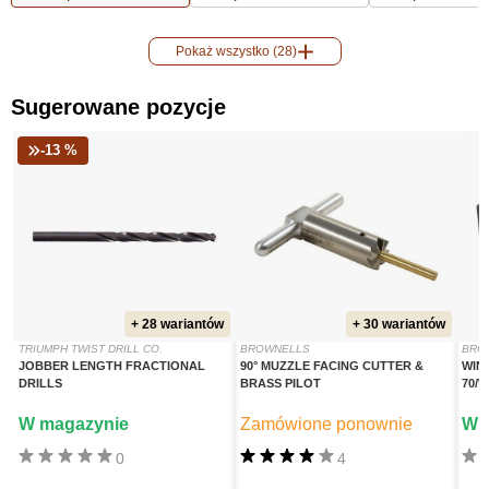
Pokaż wszystko (28)
Sugerowane pozycje
-13 %
+ 28 wariantów
+ 30 wariantów
TRIUMPH TWIST DRILL CO.
BROWNELLS
BRO
JOBBER LENGTH FRACTIONAL
90° MUZZLE FACING CUTTER &
WIN
DRILLS
BRASS PILOT
70/
W magazynie
Zamówione ponownie
W 
0
4