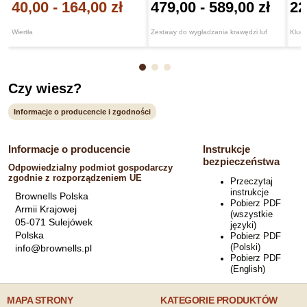
40,00
-
164,00 zł
479,00
-
589,00 zł
22
Wiertła
Zestawy do wygładzania krawędzi luf
Klucz
Czy wiesz?
Informacje o producencie i zgodności
Informacje o producencie
Instrukcje
bezpieczeństwa
Odpowiedzialny podmiot gospodarczy
zgodnie z rozporządzeniem UE
Przeczytaj
instrukcje
Brownells Polska
Pobierz PDF
Armii Krajowej
(wszystkie
05-071 Sulejówek
języki)
Polska
Pobierz PDF
(Polski)
info@brownells.pl
Pobierz PDF
(English)
MAPA STRONY
KATEGORIE PRODUKTÓW