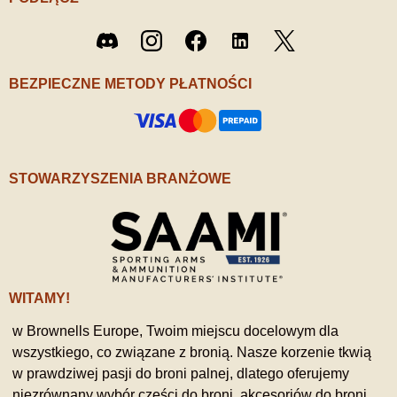
Twitter
Discord
Instagram
Facebook
LinkedIn
/ X
BEZPIECZNE METODY PŁATNOŚCI
STOWARZYSZENIA BRANŻOWE
WITAMY!
w Brownells Europe, Twoim miejscu docelowym dla
wszystkiego, co związane z bronią. Nasze korzenie tkwią
w prawdziwej pasji do broni palnej, dlatego oferujemy
niezrównany wybór części do broni, akcesoriów do broni