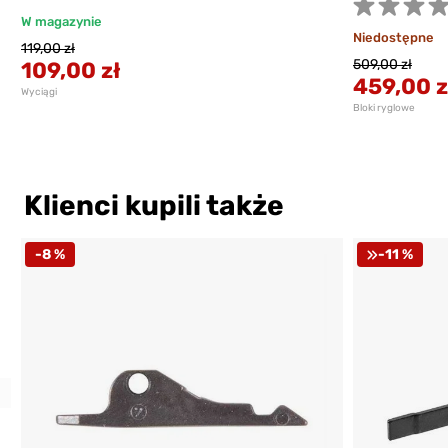
W magazynie
Niedostępne
119,00 zł
509,00 zł
109,00 zł
459,00 z
Wyciągi
Bloki ryglowe
Klienci kupili także
-8 %
-11 %
Previous