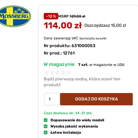
-12 %
MSRP
129,00 zł
114,00 zł
Oszczędzasz 15,00 zł
Ceny zawierają VAT,
bez kosztu
wysyłki
Nr produktu:
631000053
Nr prod.: 12761
W magazynie
7 szt.
w magazynie w USA
Bądź pierwszą osobą, która oceni ten
produkt
DODAJ DO KOSZYKA
Czas dostawy ok.
14-21
dni.
Dopasowanie do wielu modeli
Wysoka jakość wykonania
Łatwa instalacja