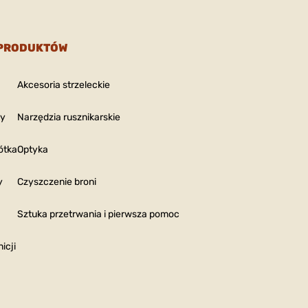
 PRODUKTÓW
Akcesoria strzeleckie
ny
Narzędzia rusznikarskie
ótka
Optyka
y
Czyszczenie broni
Sztuka przetrwania i pierwsza pomoc
icji