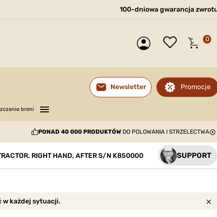
100-dniowa gwarancja zwrot
0
Promocje
Newsletter
—
—
—
zczenie broni
PONAD 40 000 PRODUKTÓW
DO POLOWANIA I STRZELECTWA
SUPPORT
RACTOR, RIGHT HAND, AFTER S/N K850000
w każdej sytuacji.