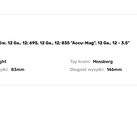
, 12 Ga., 12; 695, 12 Ga., 12; 835 "Accu-Mag", 12 Ga., 12 - 3.5"
ght
Typ broni:
Mossberg
yłki:
83mm
Długość wysyłki:
146mm