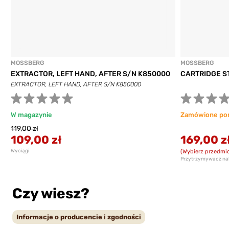
MOSSBERG
MOSSBERG
EXTRACTOR, LEFT HAND, AFTER S/N K850000
CARTRIDGE S
EXTRACTOR, LEFT HAND, AFTER S/N K850000
W magazynie
Zamówione po
119,00 zł
109,00 zł
169,00 z
Wyciągi
(Wybierz przedmio
Przytrzymywacz n
Czy wiesz?
Informacje o producencie i zgodności