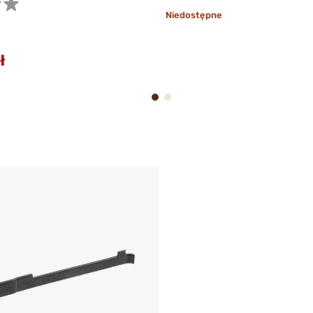
Niedostępne
ł
1
2