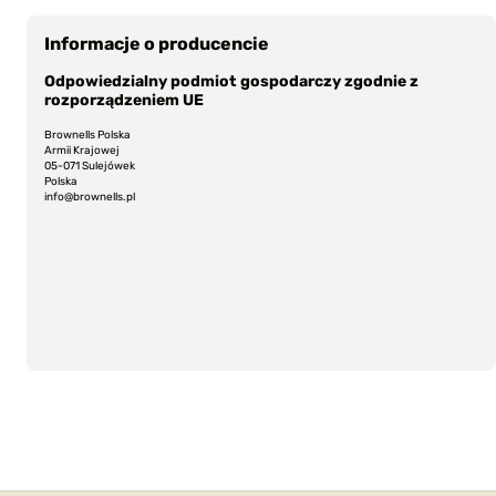
Informacje o producencie
Odpowiedzialny podmiot gospodarczy zgodnie z
rozporządzeniem UE
Brownells Polska
Armii Krajowej
05-071 Sulejówek
Polska
info@brownells.pl