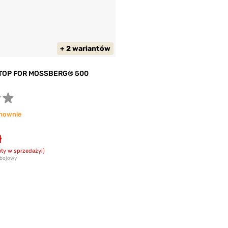
+ 2 wariantów
TOP FOR MOSSBERG® 500
nownie
ł
ty w sprzedaży!)
abojowy