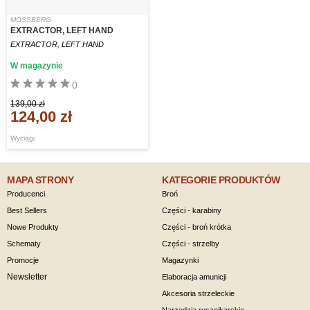
MOSSBERG
EXTRACTOR, LEFT HAND
EXTRACTOR, LEFT HAND
W magazynie
0
139,00 zł
124,00 zł
Wyciągi
MAPA STRONY
KATEGORIE PRODUKTÓW
Producenci
Broń
Best Sellers
Części - karabiny
Nowe Produkty
Części - broń krótka
Schematy
Części - strzelby
Promocje
Magazynki
Newsletter
Elaboracja amunicji
Akcesoria strzeleckie