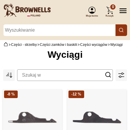
0
Moje konto
Koszyk
(Zaloguj się)
Części - strzelby
Części zamków i baskili
Części wyciągów
Wyciągi
Wyciągi
-8 %
-12 %