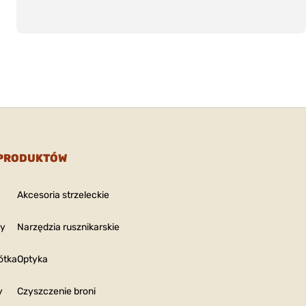
 PRODUKTÓW
Akcesoria strzeleckie
ny
Narzędzia rusznikarskie
ótka
Optyka
y
Czyszczenie broni