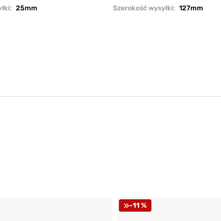
łki:
25mm
Szerokość wysyłki:
127mm
-11 %