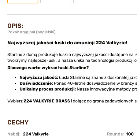
OPIS:
Pokaż oryginał (angielski)
Najwyższej jakości łuski do amunicji 224 Valkyrie!
Starline z dumą produkuje łuski o najwyższej jakości dostępne na ry
tworzymy najlepsze łuski, a nasza unikalna technologia produkcji
Dlaczego warto wybrać łuski Starline?
Najwyższa jakość:
Łuski Starline są znane z doskonałej jak
Doświadczenie:
Ponad 40-letnie doświadczenie w branży sp
Unikalny proces produkcji:
Nasze innowacyjne metody pro
Wybierz
224 VALKYRIE BRASS
i dołącz do grona zadowolonych str
CECHY
Nabój:
224 Valkyrie
Rounds:
100