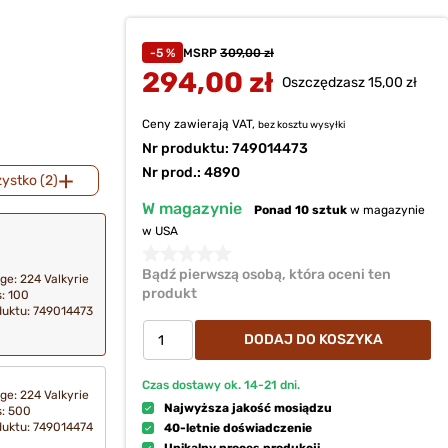
-5 %
MSRP
309,00 zł
294,00 zł
Oszczędzasz 15,00 zł
Ceny zawierają VAT,
bez kosztu
wysyłki
Nr produktu:
749014473
Nr prod.: 4890
ystko (2)
W magazynie
Ponad 10 sztuk
w magazynie
w USA
Bądź pierwszą osobą, która oceni ten
ge: 224 Valkyrie
produkt
: 100
duktu:
749014473
DODAJ DO KOSZYKA
Czas dostawy ok.
14-21
dni.
ge: 224 Valkyrie
Najwyższa jakość mosiądzu
: 500
duktu:
749014474
40-letnie doświadczenie