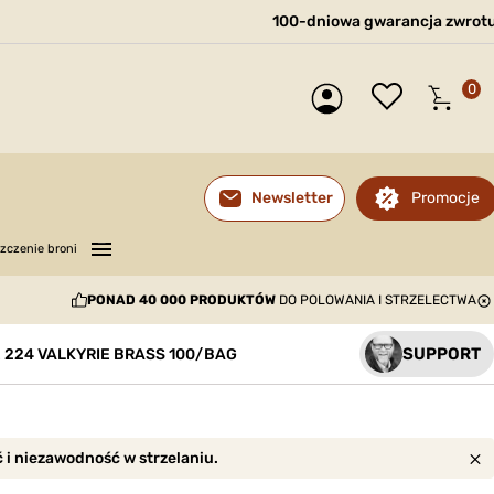
100-dniowa gwarancja zwrot
0
Promocje
Newsletter
—
—
—
zczenie broni
PONAD 40 000 PRODUKTÓW
DO POLOWANIA I STRZELECTWA
SUPPORT
 224 VALKYRIE BRASS 100/BAG
ć i niezawodność w strzelaniu.