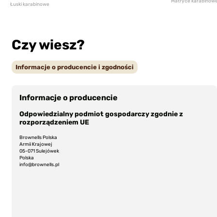
Matryce karabinow
Łuski karabinowe
Czy wiesz?
Informacje o producencie i zgodności
Informacje o producencie
Odpowiedzialny podmiot gospodarczy zgodnie z
rozporządzeniem UE
Brownells Polska
Armii Krajowej
05-071 Sulejówek
Polska
info@brownells.pl