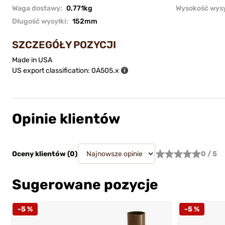
Waga dostawy:
0,771kg
Wysokość wysy
Długość wysyłki:
152mm
SZCZEGÓŁY POZYCJI
Made in USA
US export classification: 0A505.x
Opinie klientów
Oceny klientów (
0
)
0 / 5
Sugerowane pozycje
-5 %
-5 %