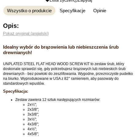
Lista życzeń
Zapytaj
Wszystko o produkcie
Specyfikacje
Opinie
Opis:
Pokaż oryginał (angielski)
Idealny wybór do brązowienia lub niebieszczenia śrub
drewnianych!
UNPLATED STEEL FLAT HEAD WOOD SCREW KIT to zestaw śrub, który
doskonale sprawdzi się, gdy potrzebujesz brązowych lub niebieskich śrub
drewnianych - bez powłoki do zeszlifowania. Wygodne, przezroczyste pudełko
na biurko. Wyprodukowane w USA z 82° ramieniem, aby pasowały do
standardowych wpustów.
Specyfikacja:
Zestaw zawiera 12 sztuk następujących rozmiarów:
2x¼";
2x3/8";
3x3/8";
3x½";
4x3/8";
4x½";
4x5/8";