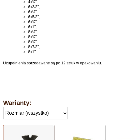
4x¾";
6x3/8";
6x½";
6x5/8";
6x¾";
6x1";
8x½";
8x¾";
8x¾";
8x7/8";
8x1".
Uzupełnienia sprzedawane są po 12 sztuk w opakowaniu.
Warianty: