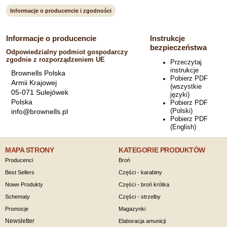
Informacje o producencie i zgodności
Informacje o producencie
Instrukcje
bezpieczeństwa
Odpowiedzialny podmiot gospodarczy
zgodnie z rozporządzeniem UE
Przeczytaj
instrukcje
Brownells Polska
Pobierz PDF
Armii Krajowej
(wszystkie
05-071 Sulejówek
języki)
Polska
Pobierz PDF
(Polski)
info@brownells.pl
Pobierz PDF
(English)
MAPA STRONY
KATEGORIE PRODUKTÓW
Producenci
Broń
Best Sellers
Części - karabiny
Nowe Produkty
Części - broń krótka
Schematy
Części - strzelby
Promocje
Magazynki
Newsletter
Elaboracja amunicji