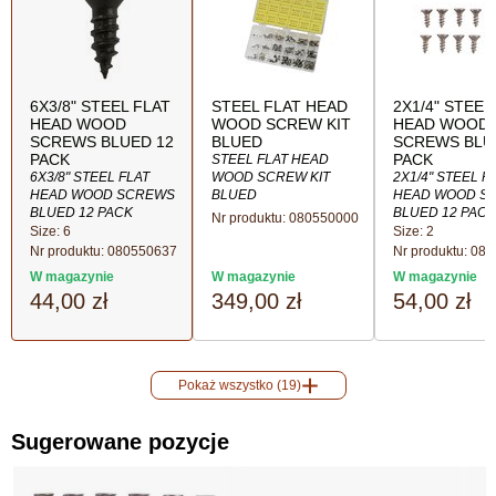
6X3/8" STEEL FLAT
STEEL FLAT HEAD
2X1/4" STEEL
HEAD WOOD
WOOD SCREW KIT
HEAD WOOD
SCREWS BLUED 12
BLUED
SCREWS BLU
PACK
PACK
STEEL FLAT HEAD
6X3/8" STEEL FLAT
WOOD SCREW KIT
2X1/4" STEEL F
HEAD WOOD SCREWS
BLUED
HEAD WOOD S
BLUED 12 PACK
BLUED 12 PACK
Nr produktu:
080550000
Size: 6
Size: 2
Nr produktu:
080550637
Nr produktu:
080
W magazynie
W magazynie
W magazynie
44,00 zł
349,00 zł
54,00 zł
Pokaż wszystko (19)
Sugerowane pozycje