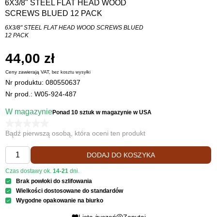
6X3/8" STEEL FLAT HEAD WOOD
SCREWS BLUED 12 PACK
6X3/8" STEEL FLAT HEAD WOOD SCREWS BLUED
12 PACK
44,00 zł
Ceny zawierają VAT,
bez kosztu
wysyłki
Nr produktu:
080550637
Nr prod.: W05-924-487
W magazynie
Ponad 10 sztuk
w magazynie w USA
Bądź pierwszą osobą, która oceni ten produkt
DODAJ DO KOSZYKA
Czas dostawy ok.
14-21
dni.
Brak powłoki do szlifowania
Wielkości dostosowane do standardów
Wygodne opakowanie na biurko