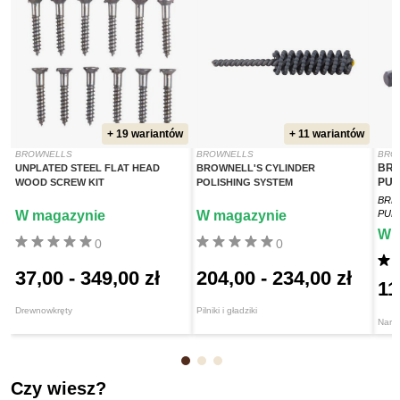
+ 19 wariantów
+ 11 wariantów
BROWNELLS
BROWNELLS
BRO
BRN
UNPLATED STEEL FLAT HEAD
BROWNELL'S CYLINDER
PU
WOOD SCREW KIT
POLISHING SYSTEM
BRN
W magazynie
W magazynie
PUN
W 
0
0
37,00
-
349,00 zł
204,00
-
234,00 zł
11
Drewnowkręty
Pilniki i gładziki
Narzę
Czy wiesz?