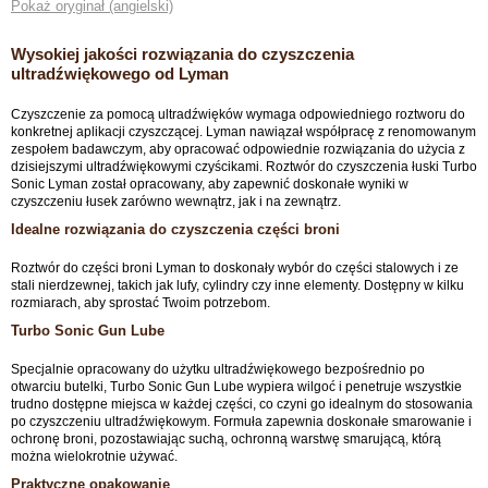
Pokaż oryginał (angielski)
Wysokiej jakości rozwiązania do czyszczenia
ultradźwiękowego od Lyman
Czyszczenie za pomocą ultradźwięków wymaga odpowiedniego roztworu do
konkretnej aplikacji czyszczącej. Lyman nawiązał współpracę z renomowanym
zespołem badawczym, aby opracować odpowiednie rozwiązania do użycia z
dzisiejszymi ultradźwiękowymi czyścikami. Roztwór do czyszczenia łuski Turbo
Sonic Lyman został opracowany, aby zapewnić doskonałe wyniki w
czyszczeniu łusek zarówno wewnątrz, jak i na zewnątrz.
Idealne rozwiązania do czyszczenia części broni
Roztwór do części broni Lyman to doskonały wybór do części stalowych i ze
stali nierdzewnej, takich jak lufy, cylindry czy inne elementy. Dostępny w kilku
rozmiarach, aby sprostać Twoim potrzebom.
Turbo Sonic Gun Lube
Specjalnie opracowany do użytku ultradźwiękowego bezpośrednio po
otwarciu butelki, Turbo Sonic Gun Lube wypiera wilgoć i penetruje wszystkie
trudno dostępne miejsca w każdej części, co czyni go idealnym do stosowania
po czyszczeniu ultradźwiękowym. Formuła zapewnia doskonałe smarowanie i
ochronę broni, pozostawiając suchą, ochronną warstwę smarującą, którą
można wielokrotnie używać.
Praktyczne opakowanie