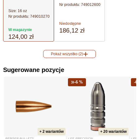
Nr produktu:
749012600
Size: 16 oz
Nr produktu:
749010270
Niedostępne
186,12 zł
W magazynie
124,00 zł
Pokaż wszystko (2)
Sugerowane pozycje
-6 %
-6
+ 2 wariantów
+ 20 wariantów
BERGER BULLETS
LEE PRECISION
LEE 