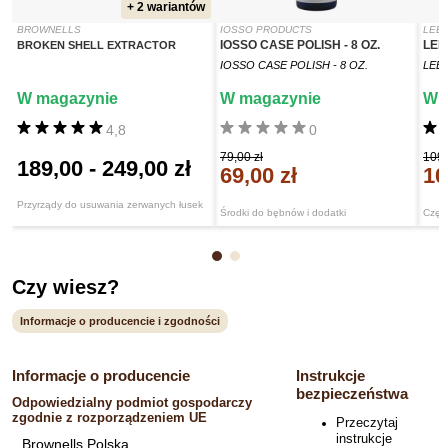
+ 2 wariantów
BROWNELLS
IOSSO PRODUCTS
LEE 
IOSSO CASE POLISH - 8 OZ.
LEE
BROKEN SHELL EXTRACTOR
IOSSO CASE POLISH - 8 OZ.
LEE
W magazynie
W magazynie
W 
4,8
0
79,00 zł
109,
189,00
-
249,00 zł
69,00 zł
10
Przyrządy do usuwania zerwanych łusek
Środki do bębnów i dodatki
Częśc
Czy wiesz?
Informacje o producencie i zgodności
Informacje o producencie
Instrukcje
bezpieczeństwa
Odpowiedzialny podmiot gospodarczy
zgodnie z rozporządzeniem UE
Przeczytaj
instrukcje
Brownells Polska