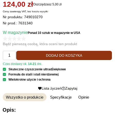
124,00 zł
Oszczędzasz 5,00 zł
Ceny zawierają VAT,
bez kosztu
wysyłki
Nr produktu:
749010270
Nr prod.: 7631340
W magazynie
Ponad 10 sztuk
w magazynie w USA
Bądź pierwszą osobą, która oceni ten produkt
DODAJ DO KOSZYKA
Czas dostawy ok.
14-21
dni.
Skuteczne czyszczenie ultradźwiękowe
Formuła do stali i stali nierdzewnej
Wielokrotne użycie i ochrona
Lista życzeń
Zapytaj
Wszystko o produkcie
Specyfikacje
Opinie
Opis: