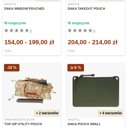
MAGPUL
MAGPUL
DAKA WINDOW POUCHES
DAKA TAKEOUT POUCH
W magazynie
W magazynie
0
0
154,00
-
199,00 zł
204,00
-
214,00 zł
Torby
Torby
-10 %
-6 %
+ 2 wariantów
+ 4 wariantów
ARMAGEDDON GEAR
MAGPUL
TOP-ZIP UTILITY POUCH
DAKA POUCH SMALL