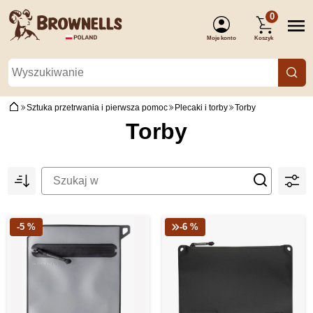
0
Moje konto
Koszyk
(Zaloguj się)
Sztuka przetrwania i pierwsza pomoc
Plecaki i torby
Torby
Torby
-5 %
-6 %