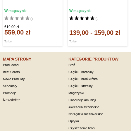
W magazynie
W magazynie
0
5
619,00 zł
559,00 zł
139,00
-
159,00 zł
Torby
Torby
MAPA STRONY
KATEGORIE PRODUKTÓW
Producenci
Broń
Best Sellers
Części - karabiny
Nowe Produkty
Części - broń krótka
Schematy
Części - strzelby
Promocje
Magazynki
Newsletter
Elaboracja amunicji
Akcesoria strzeleckie
Narzędzia rusznikarskie
Optyka
Czyszczenie broni