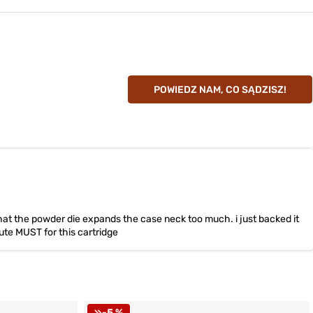
POWIEDZ NAM, CO SĄDZISZ!
n that the powder die expands the case neck too much. i just backed it
lute MUST for this cartridge
-5 %