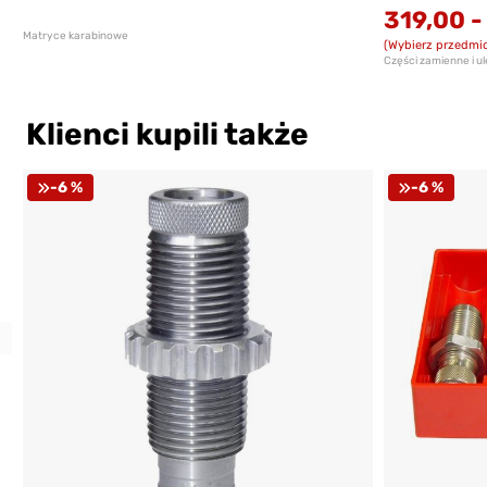
319,00
Matryce karabinowe
(Wybierz przedmio
Części zamienne i u
Klienci kupili także
-6 %
-6 %
Previous