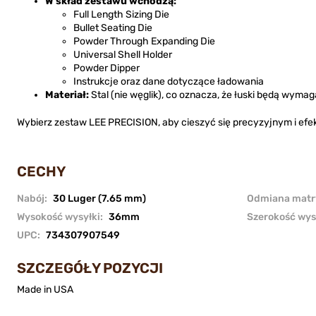
W skład zestawu wchodzą:
Full Length Sizing Die
Bullet Seating Die
Powder Through Expanding Die
Universal Shell Holder
Powder Dipper
Instrukcje oraz dane dotyczące ładowania
Materiał:
Stal (nie węglik), co oznacza, że łuski będą wymag
Wybierz zestaw LEE PRECISION, aby cieszyć się precyzyjnym i ef
CECHY
Nabój:
30 Luger (7.65 mm)
Odmiana matr
Wysokość wysyłki:
36mm
Szerokość wys
UPC:
734307907549
SZCZEGÓŁY POZYCJI
Made in USA