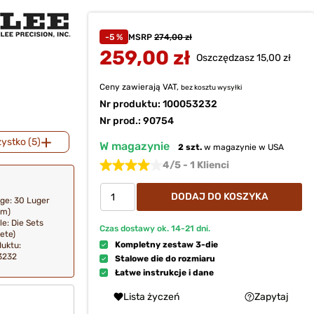
-5 %
MSRP
274,00 zł
259,00 zł
Oszczędzasz 15,00 zł
Ceny zawierają VAT,
bez kosztu
wysyłki
Nr produktu:
100053232
Nr prod.: 90754
ystko (5)
W magazynie
2 szt.
w magazynie w USA
4/5 - 1 Klienci
DODAJ DO KOSZYKA
dge: 30 Luger
mm)
le: Die Sets
Czas dostawy ok.
14-21
dni.
ete)
Kompletny zestaw 3-die
duktu:
3232
Stalowe die do rozmiaru
Łatwe instrukcje i dane
Lista życzeń
Zapytaj