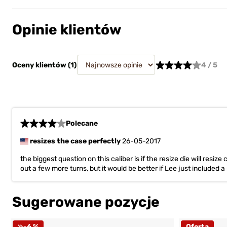
Opinie klientów
Oceny klientów (
1
)
4 / 5
Polecane
resizes the case perfectly
26-05-2017
the biggest question on this caliber is if the resize die will res
out a few more turns, but it would be better if Lee just included 
Sugerowane pozycje
-6 %
Oferta