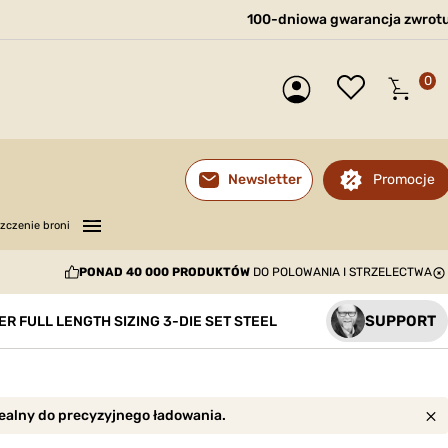
100-dniowa gwarancja zwrot
0
Promocje
Newsletter
—
—
—
zczenie broni
PONAD 40 000 PRODUKTÓW
DO POLOWANIA I STRZELECTWA
SUPPORT
ER FULL LENGTH SIZING 3-DIE SET STEEL
dealny do precyzyjnego ładowania.