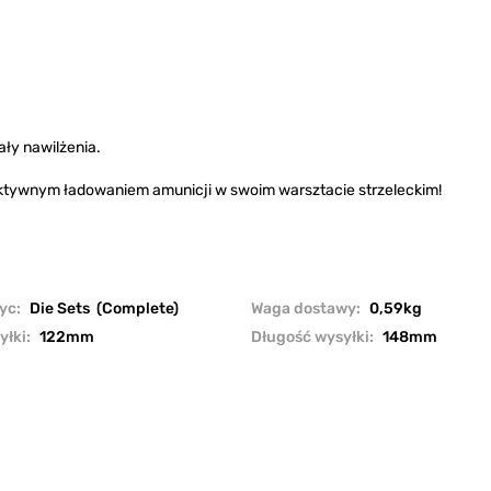
259,00 zł
-5 %
.357 SIG FULL
LENGTH SIZING 3-
DIE SET STEEL
Cartrid
Nr pro
.357 SIG FULL LENGTH
ały nawilżenia.
10005
SIZING 3-DIE SET STEEL
ektywnym ładowaniem amunicji w swoim warsztacie strzeleckim!
259,00 zł
yc:
Die Sets  (Complete)
Waga dostawy:
0,59kg
yłki:
122mm
Długość wysyłki:
148mm