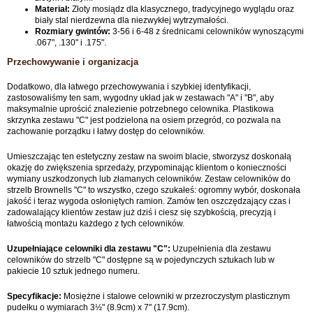
Materiał:
Złoty mosiądz dla klasycznego, tradycyjnego wyglądu oraz
biały stal nierdzewna dla niezwykłej wytrzymałości.
Rozmiary gwintów:
3-56 i 6-48 z średnicami celowników wynoszącymi
.067", .130" i .175".
Przechowywanie i organizacja
Dodatkowo, dla łatwego przechowywania i szybkiej identyfikacji,
zastosowaliśmy ten sam, wygodny układ jak w zestawach "A" i "B", aby
maksymalnie uprościć znalezienie potrzebnego celownika. Plastikowa
skrzynka zestawu "C" jest podzielona na osiem przegród, co pozwala na
zachowanie porządku i łatwy dostęp do celowników.
Umieszczając ten estetyczny zestaw na swoim blacie, stworzysz doskonałą
okazję do zwiększenia sprzedaży, przypominając klientom o konieczności
wymiany uszkodzonych lub złamanych celowników. Zestaw celowników do
strzelb Brownells "C" to wszystko, czego szukałeś: ogromny wybór, doskonała
jakość i teraz wygoda osłoniętych ramion. Zamów ten oszczędzający czas i
zadowalający klientów zestaw już dziś i ciesz się szybkością, precyzją i
łatwością montażu każdego z tych celowników.
Uzupełniające celowniki dla zestawu "C":
Uzupełnienia dla zestawu
celowników do strzelb "C" dostępne są w pojedynczych sztukach lub w
pakiecie 10 sztuk jednego numeru.
Specyfikacje:
Mosiężne i stalowe celowniki w przezroczystym plasticznym
pudełku o wymiarach 3½" (8.9cm) x 7" (17.9cm).