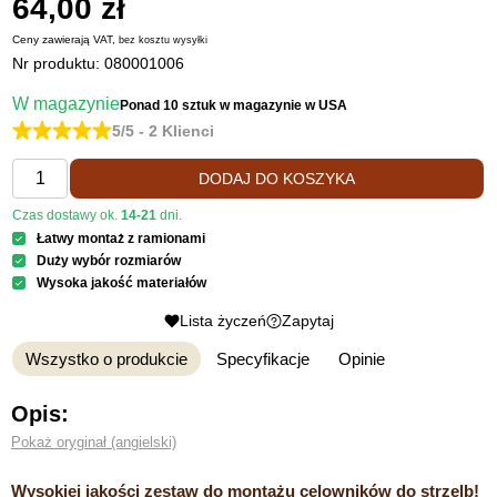
64,00 zł
Ceny zawierają VAT,
bez kosztu
wysyłki
Nr produktu:
080001006
W magazynie
Ponad 10 sztuk
w magazynie w USA
5/5 - 2 Klienci
DODAJ DO KOSZYKA
Czas dostawy ok.
14-21
dni.
Łatwy montaż z ramionami
Duży wybór rozmiarów
Wysoka jakość materiałów
Lista życzeń
Zapytaj
Wszystko o produkcie
Specyfikacje
Opinie
Opis:
Pokaż oryginał (angielski)
Wysokiej jakości zestaw do montażu celowników do strzelb!