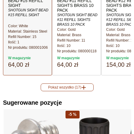
BEAD #15 REFILL
BEAD #11 REFILL
BEAD #12 REF
SIGHT
SIGHTS BRASS 10
SIGHTS BRAS
PACK
PACK
SHOTGUN SIGHT BEAD
#15 REFILL SIGHT
SHOTGUN SIGHT BEAD
SHOTGUN SIGH
#11 REFILL SIGHTS
#12 REFILL SIG
BRASS 10 PACK
BRASS 10 PACK
Color: White
Color: Gold
Color: Gold
Material: Stainless Steel
Material: Brass
Material: Brass
Refill Number: 15
Refill Number: 11
Refill Number: 1
Ilość
: 1
Ilość
: 10
Ilość
: 10
Nr produktu:
080001006
Nr produktu:
080000118
Nr produktu:
080
W magazynie
W magazynie
W magazynie
64,00 zł
64,00 zł
154,00 zł
Pokaż wszystko (17)
Sugerowane pozycje
-5 %