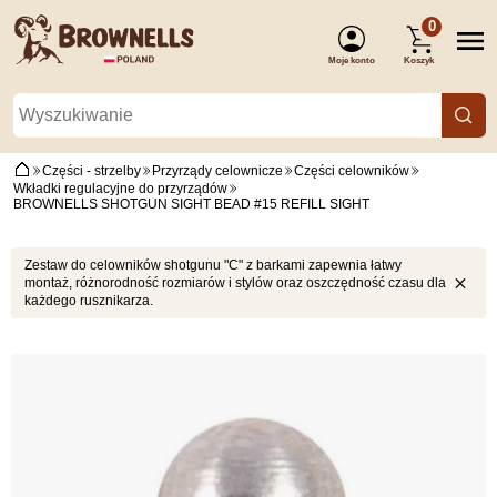
0
Moje konto
Koszyk
(Zaloguj się)
Części - strzelby
Przyrządy celownicze
Części celowników
Wkładki regulacyjne do przyrządów
BROWNELLS SHOTGUN SIGHT BEAD #15 REFILL SIGHT
Zestaw do celowników shotgunu "C" z barkami zapewnia łatwy
montaż, różnorodność rozmiarów i stylów oraz oszczędność czasu dla
każdego rusznikarza.