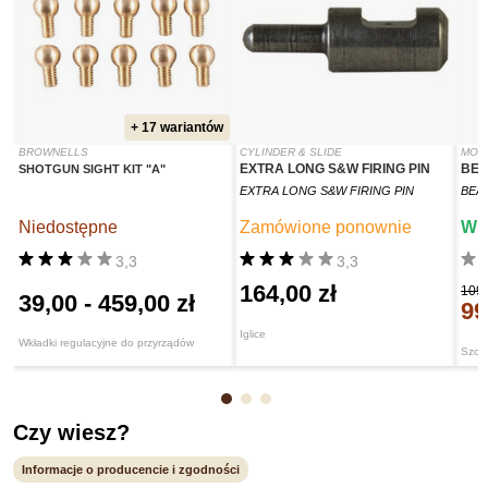
+ 17 wariantów
BROWNELLS
CYLINDER & SLIDE
MOS
EXTRA LONG S&W FIRING PIN
BEA
SHOTGUN SIGHT KIT "A"
EXTRA LONG S&W FIRING PIN
BEAD
Niedostępne
Zamówione ponownie
W 
3,3
3,3
164,00 zł
109,
39,00
-
459,00 zł
99
Iglice
Wkładki regulacyjne do przyrządów
Szcze
Czy wiesz?
Informacje o producencie i zgodności