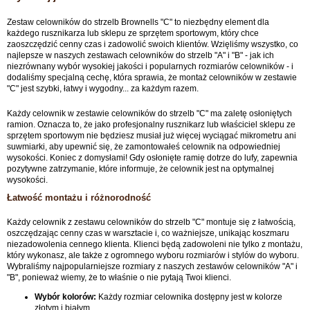
Zestaw celowników do strzelb Brownells "C" to niezbędny element dla
każdego rusznikarza lub sklepu ze sprzętem sportowym, który chce
zaoszczędzić cenny czas i zadowolić swoich klientów. Wzięliśmy wszystko, co
najlepsze w naszych zestawach celowników do strzelb "A" i "B" - jak ich
niezrównany wybór wysokiej jakości i popularnych rozmiarów celowników - i
dodaliśmy specjalną cechę, która sprawia, że montaż celowników w zestawie
"C" jest szybki, łatwy i wygodny... za każdym razem.
Każdy celownik w zestawie celowników do strzelb "C" ma zaletę osłoniętych
ramion. Oznacza to, że jako profesjonalny rusznikarz lub właściciel sklepu ze
sprzętem sportowym nie będziesz musiał już więcej wyciągać mikrometru ani
suwmiarki, aby upewnić się, że zamontowałeś celownik na odpowiedniej
wysokości. Koniec z domysłami! Gdy osłonięte ramię dotrze do lufy, zapewnia
pozytywne zatrzymanie, które informuje, że celownik jest na optymalnej
wysokości.
Łatwość montażu i różnorodność
Każdy celownik z zestawu celowników do strzelb "C" montuje się z łatwością,
oszczędzając cenny czas w warsztacie i, co ważniejsze, unikając koszmaru
niezadowolenia cennego klienta. Klienci będą zadowoleni nie tylko z montażu,
który wykonasz, ale także z ogromnego wyboru rozmiarów i stylów do wyboru.
Wybraliśmy najpopularniejsze rozmiary z naszych zestawów celowników "A" i
"B", ponieważ wiemy, że to właśnie o nie pytają Twoi klienci.
Wybór kolorów:
Każdy rozmiar celownika dostępny jest w kolorze
złotym i białym.