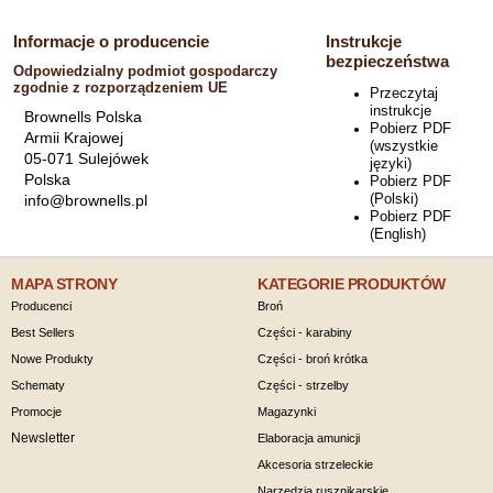
Informacje o producencie
Instrukcje
bezpieczeństwa
Odpowiedzialny podmiot gospodarczy
zgodnie z rozporządzeniem UE
Przeczytaj
instrukcje
Brownells Polska
Pobierz PDF
Armii Krajowej
(wszystkie
05-071 Sulejówek
języki)
Polska
Pobierz PDF
(Polski)
info@brownells.pl
Pobierz PDF
(English)
MAPA STRONY
KATEGORIE PRODUKTÓW
Producenci
Broń
Best Sellers
Części - karabiny
Nowe Produkty
Części - broń krótka
Schematy
Części - strzelby
Promocje
Magazynki
Newsletter
Elaboracja amunicji
Akcesoria strzeleckie
Narzędzia rusznikarskie