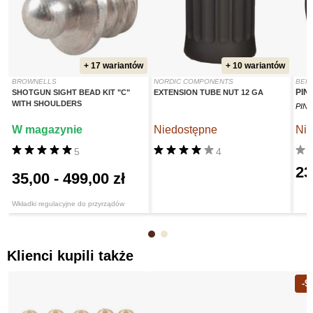
+ 17 wariantów
+ 10 wariantów
BROWNELLS
NORDIC COMPONENTS
BER
PIN
SHOTGUN SIGHT BEAD KIT "C"
EXTENSION TUBE NUT 12 GA
WITH SHOULDERS
PIN 
W magazynie
Niedostępne
Nie
5
4
23
35,00
-
499,00 zł
Wkładki regulacyjne do przyrządów
Klienci kupili także
-9