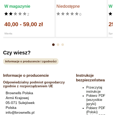
W magazynie
Niedostępne
W 
2
0
40,00
-
59,00 zł
25
Wiertła
Spra
Czy wiesz?
Informacje o producencie i zgodności
Informacje o producencie
Instrukcje
bezpieczeństwa
Odpowiedzialny podmiot gospodarczy
zgodnie z rozporządzeniem UE
Przeczytaj
instrukcje
Brownells Polska
Pobierz PDF
Armii Krajowej
(wszystkie
05-071 Sulejówek
języki)
Polska
Pobierz PDF
(Polski)
info@brownells.pl