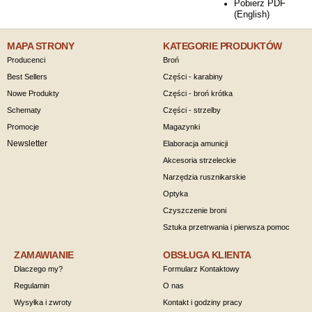
Pobierz PDF
(English)
MAPA STRONY
KATEGORIE PRODUKTÓW
Producenci
Broń
Best Sellers
Części - karabiny
Nowe Produkty
Części - broń krótka
Schematy
Części - strzelby
Promocje
Magazynki
Newsletter
Elaboracja amunicji
Akcesoria strzeleckie
Narzędzia rusznikarskie
Optyka
Czyszczenie broni
Sztuka przetrwania i pierwsza pomoc
ZAMAWIANIE
OBSŁUGA KLIENTA
Dlaczego my?
Formularz Kontaktowy
Regulamin
O nas
Wysyłka i zwroty
Kontakt i godziny pracy