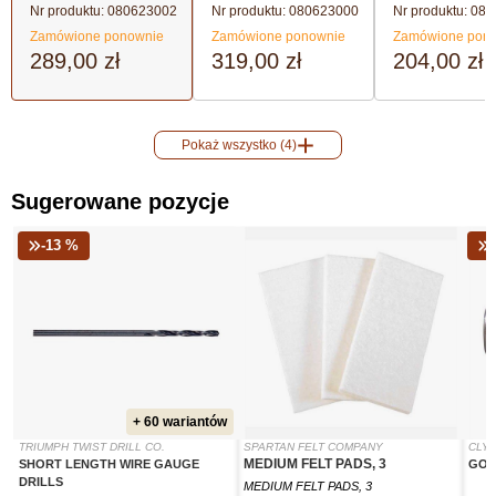
Nr produktu:
080623002
Nr produktu:
080623000
Nr produktu:
080
Zamówione ponownie
Zamówione ponownie
Zamówione pon
289,00 zł
319,00 zł
204,00 zł
Pokaż wszystko (4)
Sugerowane pozycje
-13 %
+ 60 wariantów
TRIUMPH TWIST DRILL CO.
SPARTAN FELT COMPANY
CLY
MEDIUM FELT PADS, 3
SHORT LENGTH WIRE GAUGE
GO 
DRILLS
MEDIUM FELT PADS, 3