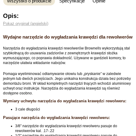
Wszystko o produkcie
Specyfikacje
Opinie
Opis:
Pokaż oryginał (angielski)
Wydajne narzędzie do wygładzania krawędzi dla rewolwerów
Narzędzia do wygładzania krawędzi rewolwerów Brownells wykorzystują stal
szybkotnącą do usuwania zadziorów z zewnętrznych krawędzi stożka
wymuszającego, co poprawia dokładność. Używane w gardzieli komory, to
narzędzie ułatwia wkładanie nabojów.
Pomaga wyeliminować odłamywanie ołowiu lub „pryskanie” w zaledwie
jednym lub dwóch przejściach. Jego unikalna konstrukcja działa bez potrzeby
demontażu broni. W skład kompletnych narzędzi tnących wchodzi aluminiowy
uchwyt oraz instrukcje. Narzędzia do wygładzania krawędzi są również
dostępne osobno.
Wymiary uchwytu narzędzia do wygładzania krawędzi rewolweru:
3 cale długości
Pasujące narzędzia do wygładzania krawędzi rewolweru:
3/8” narzędzie do wygładzania krawędzi rewolweru pasuje do
rewolwerów kal. .17-.22
1/2” narzędzie do wygładzania krawędzi rewolweru pasuje do