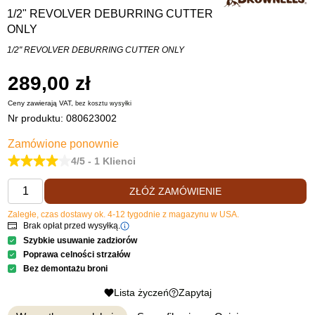
1/2" REVOLVER DEBURRING CUTTER
ONLY
1/2" REVOLVER DEBURRING CUTTER ONLY
289,00 zł
Ceny zawierają VAT,
bez kosztu
wysyłki
Nr produktu:
080623002
Zamówione ponownie
4/5 - 1 Klienci
ZŁÓŻ ZAMÓWIENIE
Zaległe, czas dostawy ok. 4-12 tygodnie z magazynu w USA.
Brak opłat przed wysyłką.
Szybkie usuwanie zadziorów
Poprawa celności strzałów
Bez demontażu broni
Lista życzeń
Zapytaj