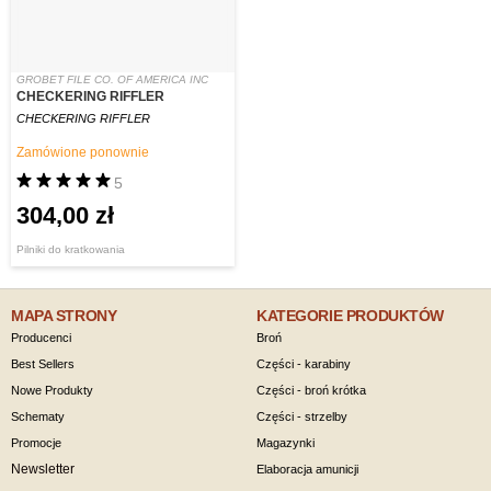
GROBET FILE CO. OF AMERICA INC
CHECKERING RIFFLER
CHECKERING RIFFLER
Zamówione ponownie
5
304,00 zł
Pilniki do kratkowania
MAPA STRONY
KATEGORIE PRODUKTÓW
Producenci
Broń
Best Sellers
Części - karabiny
Nowe Produkty
Części - broń krótka
Schematy
Części - strzelby
Promocje
Magazynki
Newsletter
Elaboracja amunicji