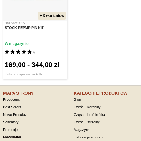
+ 3 wariantów
BROWNELLS
STOCK REPAIR PIN KIT
W magazynie
5
169,00
-
344,00 zł
Kołki do naprawiania kolb
MAPA STRONY
KATEGORIE PRODUKTÓW
Producenci
Broń
Best Sellers
Części - karabiny
Nowe Produkty
Części - broń krótka
Schematy
Części - strzelby
Promocje
Magazynki
Newsletter
Elaboracja amunicji