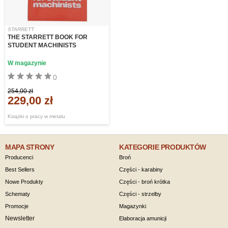
STARRETT
THE STARRETT BOOK FOR
STUDENT MACHINISTS
W magazynie
0
254,00 zł
229,00 zł
Książki o pracy w metalu
MAPA STRONY
KATEGORIE PRODUKTÓW
Producenci
Broń
Best Sellers
Części - karabiny
Nowe Produkty
Części - broń krótka
Schematy
Części - strzelby
Promocje
Magazynki
Newsletter
Elaboracja amunicji