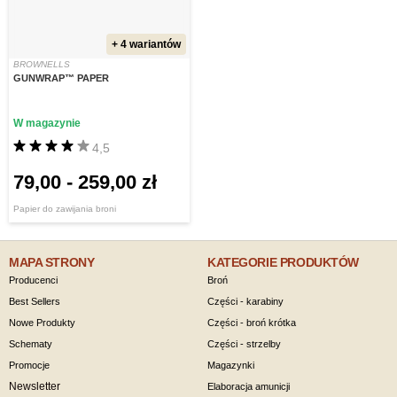
+ 4 wariantów
BROWNELLS
GUNWRAP™ PAPER
W magazynie
4,5
79,00
-
259,00 zł
Papier do zawijania broni
MAPA STRONY
KATEGORIE PRODUKTÓW
Producenci
Broń
Best Sellers
Części - karabiny
Nowe Produkty
Części - broń krótka
Schematy
Części - strzelby
Promocje
Magazynki
Newsletter
Elaboracja amunicji