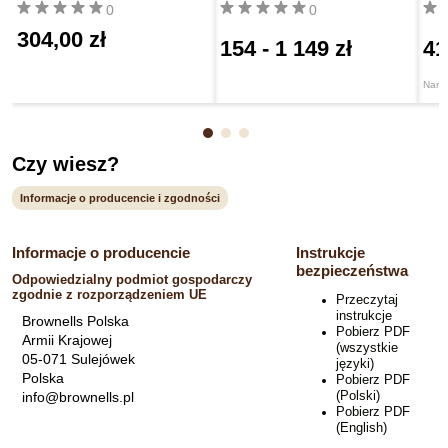
0
0
304,00 zł
154
-
1 149 zł
41
Narzę
Czy wiesz?
Informacje o producencie i zgodności
Informacje o producencie
Instrukcje
bezpieczeństwa
Odpowiedzialny podmiot gospodarczy
zgodnie z rozporządzeniem UE
Przeczytaj
instrukcje
Brownells Polska
Pobierz PDF
Armii Krajowej
(wszystkie
05-071 Sulejówek
języki)
Polska
Pobierz PDF
(Polski)
info@brownells.pl
Pobierz PDF
(English)