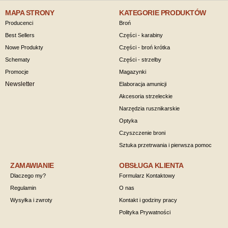
MAPA STRONY
KATEGORIE PRODUKTÓW
Producenci
Broń
Best Sellers
Części - karabiny
Nowe Produkty
Części - broń krótka
Schematy
Części - strzelby
Promocje
Magazynki
Newsletter
Elaboracja amunicji
Akcesoria strzeleckie
Narzędzia rusznikarskie
Optyka
Czyszczenie broni
Sztuka przetrwania i pierwsza pomoc
ZAMAWIANIE
OBSŁUGA KLIENTA
Dlaczego my?
Formularz Kontaktowy
Regulamin
O nas
Wysyłka i zwroty
Kontakt i godziny pracy
Polityka Prywatności