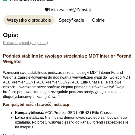
Lista życzeń
Zapytaj
Wszystko o produkcie
Specyfikacje
Opinie
Opis:
Pokaż oryginał (angielski)
Podnieś stabilność swojego strzelania z MDT Interior Forend
Weights!
Wzmocnij swoją stabilność podczas strzelania dzięki MDT Interior Forend
Weights, zaprojektowanym do dodawania wewnętrznej wagi do Twojego MDT
ACC Premier GEN1, ACC Premier GEN2 i ACC Elite Chassis. Te stalowe
ciężarki utwardzone przez obróbkę cieplną pomagają zrównoważyć Twoją
broń, co poprawia kontrolę, szczególnie podczas precyzyjnego strzelania i
długodystansowych zaangażowań.
Kompatybilność i łatwość instalacji
Kompatybilność:
ACC Premier GEN1, GEN2 i Elite Chassis
Łatwa instalacja:
Nie musisz demontować swojego zamocowanego
działania. Po prostu wsuwaj ciężarki do kanału forend i zabezpiecz je
na miejscu.