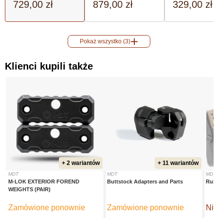
729,00 zł
879,00 zł
329,00 zł
Pokaż wszystko (3)
Klienci kupili także
+ 2 wariantów
+ 11 wariantów
MDT
MDT
MDT
M-LOK EXTERIOR FOREND
Buttstock Adapters and Parts
Rub
WEIGHTS (PAIR)
Zamówione ponownie
Zamówione ponownie
Nie