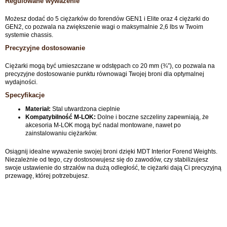
Regulowane wyważenie
Możesz dodać do 5 ciężarków do forendów GEN1 i Elite oraz 4 ciężarki do
GEN2, co pozwala na zwiększenie wagi o maksymalnie 2,6 lbs w Twoim
systemie chassis.
Precyzyjne dostosowanie
Ciężarki mogą być umieszczane w odstępach co 20 mm (¾”), co pozwala na
precyzyjne dostosowanie punktu równowagi Twojej broni dla optymalnej
wydajności.
Specyfikacje
Materiał:
Stal utwardzona cieplnie
Kompatybilność M-LOK:
Dolne i boczne szczeliny zapewniają, że
akcesoria M-LOK mogą być nadal montowane, nawet po
zainstalowaniu ciężarków.
Osiągnij idealne wyważenie swojej broni dzięki MDT Interior Forend Weights.
Niezależnie od tego, czy dostosowujesz się do zawodów, czy stabilizujesz
swoje ustawienie do strzałów na dużą odległość, te ciężarki dają Ci precyzyjną
przewagę, której potrzebujesz.