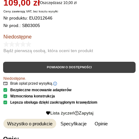
109,00 zł
Oszczędzasz 10,00 zł
Ceny zawierają VAT,
bez kosztu
wysyłki
Nr produktu:
EU2012646
Nr prod.: SB03005
Niedostępne
Bądź pierwszą osobą, która oceni ten produkt
POWIADOM O DOSTĘPNOŚCI
Niedostępne.
Brak opłat przed wysyłką.
Bezpieczne mocowanie adapterów
Wzmocniona konstrukcja
Lepsza obsługa dzięki zaokrąglonym krawędziom
Lista życzeń
Zapytaj
Wszystko o produkcie
Specyfikacje
Opinie