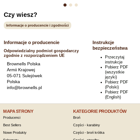
Czy wiesz?
Informacje o producencie i zgodności
Informacje o producencie
Instrukcje
bezpieczeństwa
Odpowiedzialny podmiot gospodarczy
zgodnie z rozporządzeniem UE
Przeczytaj
instrukcje
Brownells Polska
Pobierz PDF
Armii Krajowej
(wszystkie
05-071 Sulejówek
języki)
Polska
Pobierz PDF
(Polski)
info@brownells.pl
Pobierz PDF
(English)
MAPA STRONY
KATEGORIE PRODUKTÓW
Producenci
Broń
Best Sellers
Części - karabiny
Nowe Produkty
Części - broń krótka