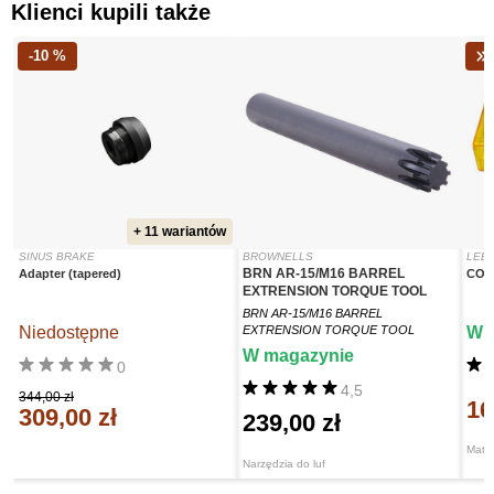
Klienci kupili także
-10 %
+ 11 wariantów
SINUS BRAKE
BROWNELLS
LEE 
BRN AR-15/M16 BARREL
Adapter (tapered)
COL
EXTRENSION TORQUE TOOL
BRN AR-15/M16 BARREL
Niedostępne
EXTRENSION TORQUE TOOL
W 
W magazynie
0
4,5
344,00 zł
16
309,00 zł
239,00 zł
Matr
Narzędzia do luf