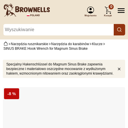
0
Moje konto
Koszyk
(Zaloguj się)
Narzędzia rusznikarskie
Narzędzia do karabinów
Klucze
SINUS BRAKE Hook Wrench for Magnum Sinus Brake
Specjalny Hakenschlüssel do Magnum Sinus Brake zapewnia
bezpieczne i materiałowo oszczędne mocowanie z wydłużonym
hakiem, wzmocnionym nitowaniem oraz zaokrąglonymi krawędziami.
-8 %