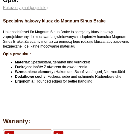
Opis:
Pokaż oryginał (angielski)
Specjalny hakowy klucz do Magnum Sinus Brake
Hakenschlüssel für Magnum Sinus Brake to specjalny klucz hakowy
zaprojektowany do mocowania gwintowanych adapterów hamulca Magnum
Sinus Brake. Zalecamy montaż za pomocą tego rodzaju klucza, aby zapewnić
bezpieczne i delikatne mocowanie materiału.
Opis produktu:
Materiał:
Spezialstahl, gehärtet und vernickelt
Funkcjonalność:
Z otworem do zawieszenia
Wzmocnione elementy:
Haken und Schaft verlängert, Niet verstärkt
Dodatkowe cechy:
Federscheibe und optimierte Radienbereiche
Ergonomia:
Rounded edges for better handling
Warianty: