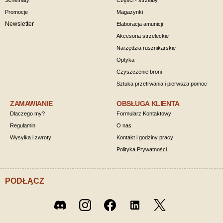
Schematy
Części - strzelby
Promocje
Magazynki
Newsletter
Elaboracja amunicji
Akcesoria strzeleckie
Narzędzia rusznikarskie
Optyka
Czyszczenie broni
Sztuka przetrwania i pierwsza pomoc
ZAMAWIANIE
OBSŁUGA KLIENTA
Dlaczego my?
Formularz Kontaktowy
Regulamin
O nas
Wysyłka i zwroty
Kontakt i godziny pracy
Polityka Prywatności
PODŁĄCZ
Twitter
Discord
Instagram
Facebook
LinkedIn
/ X