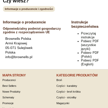
Czy wiesz?
Informacje o producencie i zgodności
Informacje o producencie
Instrukcje
bezpieczeństwa
Odpowiedzialny podmiot gospodarczy
zgodnie z rozporządzeniem UE
Przeczytaj
instrukcje
Brownells Polska
Pobierz PDF
Armii Krajowej
(wszystkie
05-071 Sulejówek
języki)
Polska
Pobierz PDF
(Polski)
info@brownells.pl
Pobierz PDF
(English)
MAPA STRONY
KATEGORIE PRODUKTÓW
Producenci
Broń
Best Sellers
Części - karabiny
Nowe Produkty
Części - broń krótka
Schematy
Części - strzelby
Promocje
Magazynki