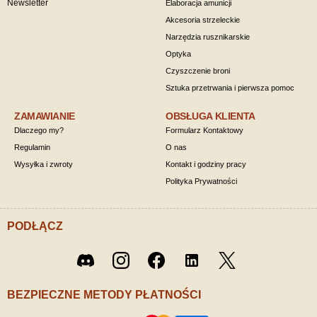
Newsletter
Elaboracja amunicji
Akcesoria strzeleckie
Narzędzia rusznikarskie
Optyka
Czyszczenie broni
Sztuka przetrwania i pierwsza pomoc
ZAMAWIANIE
OBSŁUGA KLIENTA
Dlaczego my?
Formularz Kontaktowy
Regulamin
O nas
Wysyłka i zwroty
Kontakt i godziny pracy
Polityka Prywatności
PODŁĄCZ
Twitter
Discord
Instagram
Facebook
LinkedIn
/ X
BEZPIECZNE METODY PŁATNOŚCI