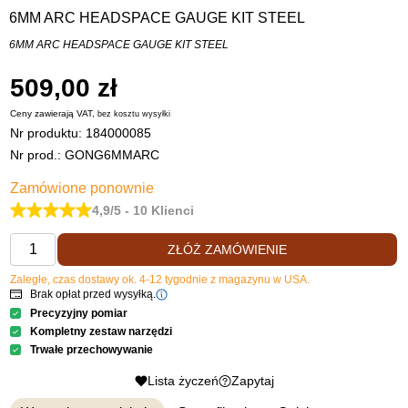
6MM ARC HEADSPACE GAUGE KIT STEEL
6MM ARC HEADSPACE GAUGE KIT STEEL
509,00 zł
Ceny zawierają VAT,
bez kosztu
wysyłki
Nr produktu:
184000085
Nr prod.: GONG6MMARC
Zamówione ponownie
4,9/5 - 10 Klienci
ZŁÓŻ ZAMÓWIENIE
Zaległe, czas dostawy ok. 4-12 tygodnie z magazynu w USA.
Brak opłat przed wysyłką.
Precyzyjny pomiar
Kompletny zestaw narzędzi
Trwałe przechowywanie
Lista życzeń
Zapytaj