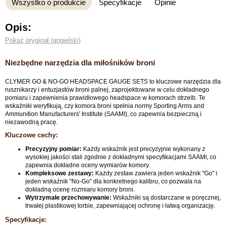
Wszystko o produkcie
Specyfikacje
Opinie
Opis:
Pokaż oryginał (angielski)
Niezbędne narzędzia dla miłośników broni
CLYMER GO & NO-GO HEADSPACE GAUGE SETS to kluczowe narzędzia dla
rusznikarzy i entuzjastów broni palnej, zaprojektowane w celu dokładnego
pomiaru i zapewnienia prawidłowego headspace w komorach strzelb. Te
wskaźniki weryfikują, czy komora broni spełnia normy Sporting Arms and
Ammunition Manufacturers' Institute (SAAMI), co zapewnia bezpieczną i
niezawodną pracę.
Kluczowe cechy:
Precyzyjny pomiar:
Każdy wskaźnik jest precyzyjnie wykonany z
wysokiej jakości stali zgodnie z dokładnymi specyfikacjami SAAMI, co
zapewnia dokładne oceny wymiarów komory.
Kompleksowe zestawy:
Każdy zestaw zawiera jeden wskaźnik "Go" i
jeden wskaźnik "No-Go" dla konkretnego kalibru, co pozwala na
dokładną ocenę rozmiaru komory broni.
Wytrzymałe przechowywanie:
Wskaźniki są dostarczane w poręcznej,
trwałej plastikowej torbie, zapewniającej ochronę i łatwą organizację.
Specyfikacje: