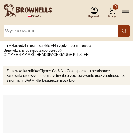
0
Moje konto
Koszyk
(Zaloguj się)
Narzędzia rusznikarskie
Narzędzia pomiarowe
Sprawdziany odstępu zaporowego
CLYMER 6MM ARC HEADSPACE GAUGE KIT STEEL
Zestaw wskaźników Clymer Go & No-Go do pomiaru headspace
zapewnia precyzyjne pomiary, trwałe przechowywanie oraz zgodność
z normami SAAMI dla bezpieczeństwa broni.