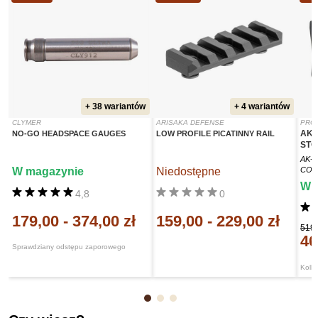
+ 38 wariantów
+ 4 wariantów
CLYMER
ARISAKA DEFENSE
PRO
AK-
NO-GO HEADSPACE GAUGES
LOW PROFILE PICATINNY RAIL
STO
AK-
W magazynie
Niedostępne
COL
W 
4,8
0
179,00
-
374,00 zł
159,00
-
229,00 zł
519,
46
Sprawdziany odstępu zaporowego
Kolb