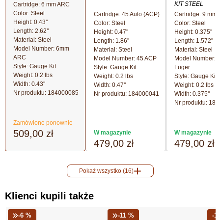
KIT STEEL
Cartridge: 6 mm ARC
Color: Steel
Cartridge: 45 Auto (ACP)
Cartridge: 9 mm 
Height: 0.43''
Color: Steel
Color: Steel
Length: 2.62''
Height: 0.47''
Height: 0.375''
Material: Steel
Length: 1.86''
Length: 1.572''
Model Number: 6mm
Material: Steel
Material: Steel
ARC
Model Number: 45 ACP
Model Number:
Style: Gauge Kit
Style: Gauge Kit
Luger
Weight: 0.2 lbs
Weight: 0.2 lbs
Style: Gauge Kit
Width: 0.43''
Width: 0.47''
Weight: 0.2 lbs
Nr produktu:
184000085
Nr produktu:
184000041
Width: 0.375''
Nr produktu:
184
Zamówione ponownie
509,00 zł
W magazynie
W magazynie
479,00 zł
479,00 zł
Pokaż wszystko (16)
Klienci kupili także
-6 %
-11 %
-1