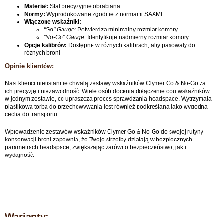
Materiał:
Stal precyzyjnie obrabiana
Normy:
Wyprodukowane zgodnie z normami SAAMI
Włączone wskaźniki:
"Go" Gauge:
Potwierdza minimalny rozmiar komory
"No-Go" Gauge:
Identyfikuje nadmierny rozmiar komory
Opcje kalibrów:
Dostępne w różnych kalibrach, aby pasowały do
różnych broni
Opinie klientów:
Nasi klienci nieustannie chwalą zestawy wskaźników Clymer Go & No-Go za
ich precyzję i niezawodność. Wiele osób docenia dołączenie obu wskaźników
w jednym zestawie, co upraszcza proces sprawdzania headspace. Wytrzymała
plastikowa torba do przechowywania jest również podkreślana jako wygodna
cecha do transportu.
Wprowadzenie zestawów wskaźników Clymer Go & No-Go do swojej rutyny
konserwacji broni zapewnia, że Twoje strzelby działają w bezpiecznych
parametrach headspace, zwiększając zarówno bezpieczeństwo, jak i
wydajność.
Warianty: