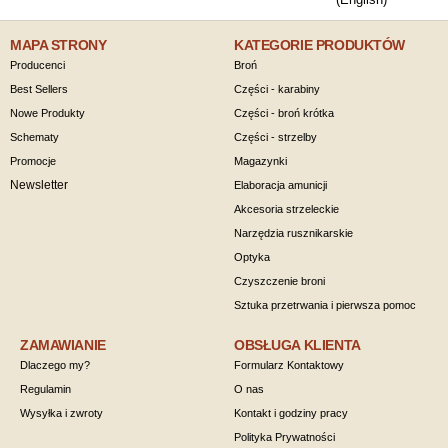
MAPA STRONY
KATEGORIE PRODUKTÓW
Producenci
Broń
Best Sellers
Części - karabiny
Nowe Produkty
Części - broń krótka
Schematy
Części - strzelby
Promocje
Magazynki
Newsletter
Elaboracja amunicji
Akcesoria strzeleckie
Narzędzia rusznikarskie
Optyka
Czyszczenie broni
Sztuka przetrwania i pierwsza pomoc
ZAMAWIANIE
OBSŁUGA KLIENTA
Dlaczego my?
Formularz Kontaktowy
Regulamin
O nas
Wysyłka i zwroty
Kontakt i godziny pracy
Polityka Prywatności