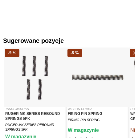
Sugerowane pozycje
-9 %
-8 %
TANDEMKROSS
WILSON COMBAT
HOG
RUGER MK SERIES REBOUND
FIRING PIN SPRING
WRA
SPRINGS 5PK
GRI
FIRING PIN SPRING
RUGER MK SERIES REBOUND
SPRINGS 5PK
W magazynie
Nie
W magazynie