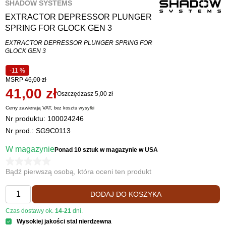
SHADOW SYSTEMS
EXTRACTOR DEPRESSOR PLUNGER
SPRING FOR GLOCK GEN 3
EXTRACTOR DEPRESSOR PLUNGER SPRING FOR
GLOCK GEN 3
-11 %
MSRP
46,00 zł
41,00 zł
Oszczędzasz 5,00 zł
Ceny zawierają VAT,
bez kosztu
wysyłki
Nr produktu:
100024246
Nr prod.: SG9C0113
W magazynie
Ponad 10 sztuk
w magazynie w USA
Bądź pierwszą osobą, która oceni ten produkt
DODAJ DO KOSZYKA
Czas dostawy ok.
14-21
dni.
Wysokiej jakości stal nierdzewna