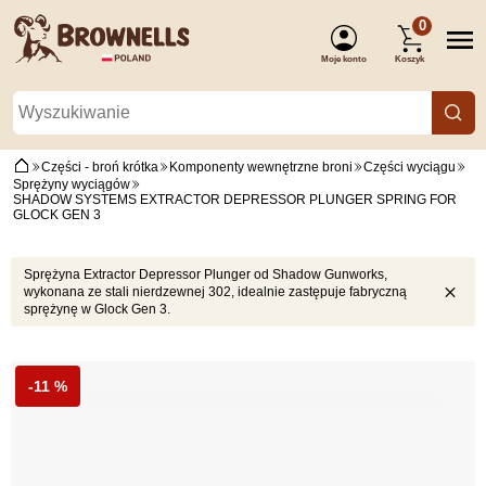
0
Moje konto
Koszyk
(Zaloguj się)
Części - broń krótka
Komponenty wewnętrzne broni
Części wyciągu
Sprężyny wyciągów
SHADOW SYSTEMS EXTRACTOR DEPRESSOR PLUNGER SPRING FOR
GLOCK GEN 3
Sprężyna Extractor Depressor Plunger od Shadow Gunworks,
wykonana ze stali nierdzewnej 302, idealnie zastępuje fabryczną
sprężynę w Glock Gen 3.
-11 %