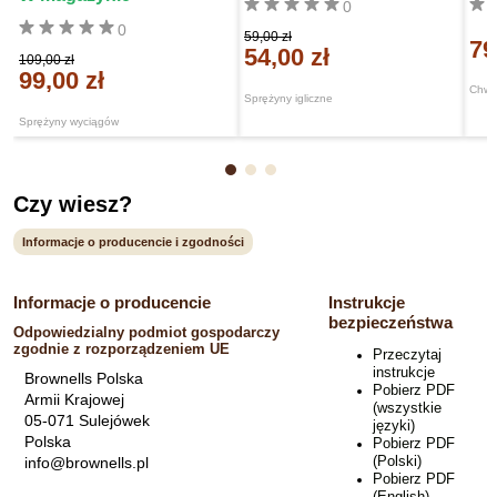
0
0
59,00 zł
79
54,00 zł
109,00 zł
99,00 zł
Chwy
Sprężyny igliczne
Sprężyny wyciągów
Czy wiesz?
Informacje o producencie i zgodności
Informacje o producencie
Instrukcje
bezpieczeństwa
Odpowiedzialny podmiot gospodarczy
zgodnie z rozporządzeniem UE
Przeczytaj
instrukcje
Brownells Polska
Pobierz PDF
Armii Krajowej
(wszystkie
05-071 Sulejówek
języki)
Polska
Pobierz PDF
(Polski)
info@brownells.pl
Pobierz PDF
(English)